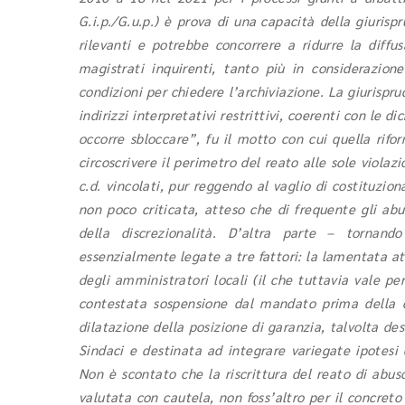
G.i.p./G.u.p.) è prova di una
capacità della giurisp
rilevanti e potrebbe concorrere a ridurre la diffu
magistrati inquirenti, tanto più in considerazion
condizioni per chiedere l’archiviazione. La giurisprud
indirizzi interpretativi restrittivi, coerenti con le 
occorre sbloccare”, fu il motto con cui quella rifo
circoscrivere il perimetro del reato alle sole viola
c.d. vincolati, pur reggendo al vaglio di costituzion
non poco criticata, atteso che di frequente gli abus
della discrezionalità.
D’altra parte
– tornando
essenzialmente legate a tre fattori: la lamentata att
degli amministratori locali (il che tuttavia vale per
contestata sospensione dal mandato prima della c
dilatazione della posizione di garanzia, talvolta de
Sindaci e destinata ad integrare variegate ipotesi d
Non è scontato che la riscrittura del reato di abuso
valutata con cautela, non foss’altro per il concreto 