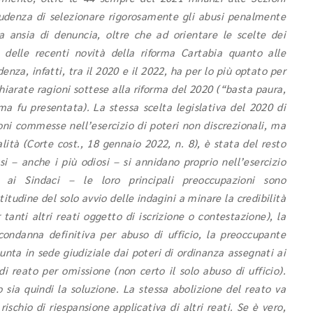
rudenza di selezionare rigorosamente gli abusi penalmente
sa ansia di denuncia, oltre che ad orientare le scelte dei
e delle recenti novità della riforma Cartabia quanto alle
enza, infatti, tra il 2020 e il 2022, ha per lo più optato per
dichiarate ragioni sottese alla riforma del 2020 (“basta paura,
rma fu presentata).
La stessa scelta legislativa del 2020 di
zioni commesse nell’esercizio di poteri non discrezionali, ma
alità (Corte cost., 18 gennaio 2022, n. 8), è stata del resto
i – anche i più odiosi – si annidano proprio nell’esercizio
 ai Sindaci – le loro principali preoccupazioni sono
itudine del solo avvio delle indagini a minare la credibilità
 tanti altri reati oggetto di iscrizione o contestazione), la
ondanna definitiva per abuso di ufficio, la preoccupante
sunta in sede giudiziale dai poteri di ordinanza assegnati ai
i reato per omissione (non certo il solo abuso di ufficio).
 sia quindi la soluzione. La stessa abolizione del reato va
rischio di riespansione applicativa di altri reati. Se è vero,