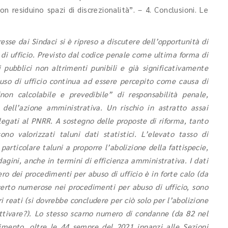
on residuino spazi di discrezionalità”. – 4. Conclusioni. Le
sse dai Sindaci si è ripreso a discutere dell’opportunità di
 di ufficio. Previsto dal codice penale come ultima forma di
i pubblici non altrimenti punibili e già significativamente
buso di ufficio continua ad essere percepito come causa di
non calcolabile e prevedibile” di responsabilità penale,
à dell’azione amministrativa. Un rischio in astratto assai
 legati al PNRR. A sostegno delle proposte di riforma, tanto
no valorizzati taluni dati statistici. L’elevato tasso di
particolare taluni a proporre l’abolizione della fattispecie,
dagini, anche in termini di efficienza amministrativa. I dati
ero dei procedimenti per abuso di ufficio è in forte calo (da
certo numerose nei procedimenti per abuso di ufficio, sono
reati (si dovrebbe concludere per ciò solo per l’abolizione
 attivare?). Lo stesso scarno numero di condanne (da 82 nel
imento, oltre le 44 sempre del 2021 innanzi alle Sezioni