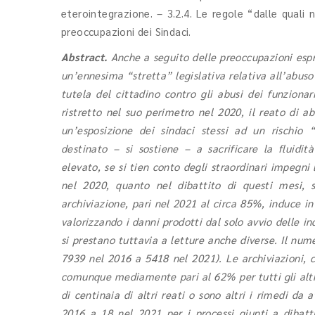
eterointegrazione. – 3.2.4. Le regole “dalle quali n
preoccupazioni dei Sindaci.
Abstract.
Anche a seguito delle preoccupazioni espre
un’ennesima “stretta” legislativa relativa all’abuso
tutela del cittadino contro gli abusi dei funzionar
ristretto nel suo perimetro nel 2020, il reato di a
un’esposizione dei sindaci stessi ad un rischio “
destinato – si sostiene – a sacrificare la fluidit
elevato, se si tien conto degli straordinari impegni
nel 2020, quanto nel dibattito di questi mesi, so
archiviazione, pari nel 2021 al circa 85%, induce in 
valorizzando i danni prodotti dal solo avvio delle in
si prestano tuttavia a letture anche diverse. Il num
7939 nel 2016 a 5418 nel 2021). Le archiviazioni, 
comunque mediamente pari al 62% per tutti gli altri 
di centinaia di altri reati o sono altri i rimedi da
2016 a 18 nel 2021 per i processi giunti a dibatt