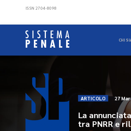
ISSN 2704-8098
CHI S
ARTICOLO
27 Mar
La annunciata
tra PNRR e ri