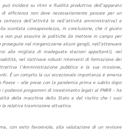
 può incidere su ritmi e fluidità produttiva dell’apparato
lo di efficienza non deve necessariamente passare per un
ra certezza dell’attività (e nell’attività amministrativa) e
ella scontata consapevolezza, in conclusione, che il giusto
rma non può esaurire le politiche da mettere in campo per
 proseguire nel riorganizzarne alcuni gangli, nell’attenuare
nsi alle migliaia di inadeguate stazioni appaltanti), nel
sabilità, nel riattivare robusti interventi di formazione dei
ttrattiva l’Amministrazione pubblica e la sua missione,
llanti. È un compito la cui eccezionale importanza è emersa
ero Paese – alle prese con la pandemia prima e subito dopo
e i poderosi programmi di investimento legati al PNRR – ha
alità della macchina dello Stato e del rischio che i suoi
 la relativa trasmissione attuativa.
ma, con esito favorevole, alla valutazione di un revisore