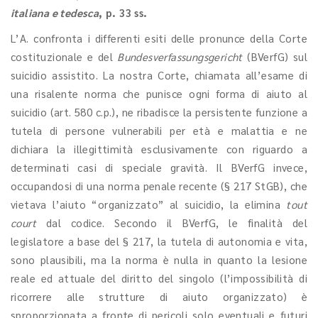
italiana e tedesca
, p. 33 ss.
L’A. confronta i differenti esiti delle pronunce della Corte
costituzionale e del
Bundesverfassungsgericht
(BVerfG) sul
suicidio assistito. La nostra Corte, chiamata all’esame di
una risalente norma che punisce ogni forma di aiuto al
suicidio (art. 580 c.p.), ne ribadisce la persistente funzione a
tutela di persone vulnerabili per età e malattia e ne
dichiara la illegittimità esclusivamente con riguardo a
determinati casi di speciale gravità. Il BVerfG invece,
occupandosi di una norma penale recente (§ 217 StGB), che
vietava l’aiuto “organizzato” al suicidio, la elimina
tout
court
dal codice. Secondo il BVerfG, le finalità del
legislatore a base del § 217, la tutela di autonomia e vita,
sono plausibili, ma la norma è nulla in quanto la lesione
reale ed attuale del diritto del singolo (l’impossibilità di
ricorrere alle strutture di aiuto organizzato) è
sproporzionata a fronte di pericoli solo eventuali e futuri