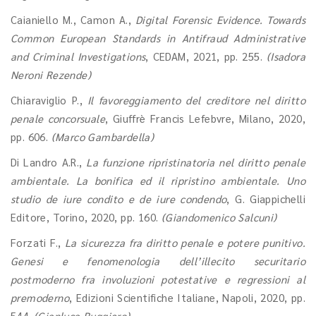
Caianiello M., Camon A.,
Digital Forensic Evidence. Towards
Common European Standards in Antifraud Administrative
and Criminal Investigations
, CEDAM, 2021, pp. 255.
(Isadora
Neroni Rezende)
Chiaraviglio P.,
Il favoreggiamento del creditore nel diritto
penale concorsuale
, Giuffrè Francis Lefebvre, Milano, 2020,
pp. 606.
(Marco Gambardella)
Di Landro A.R.,
La funzione ripristinatoria nel diritto penale
ambientale. La bonifica ed il ripristino ambientale. Uno
studio de iure condito e de iure condendo
, G. Giappichelli
Editore, Torino, 2020, pp. 160.
(Giandomenico Salcuni)
Forzati F.,
La sicurezza fra diritto penale e potere punitivo.
Genesi e fenomenologia dell’illecito securitario
postmoderno fra involuzioni potestative e regressioni al
premoderno
, Edizioni Scientifiche Italiane, Napoli, 2020, pp.
544.
(Gianluca Ruggiero)