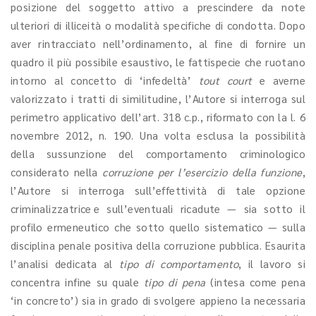
posizione del soggetto attivo a prescindere da note
ulteriori di illiceità o modalità specifiche di condotta. Dopo
aver rintracciato nell’ordinamento, al fine di fornire un
quadro il più possibile esaustivo, le fattispecie che ruotano
intorno al concetto di ‘infedeltà’
tout court
e averne
valorizzato i tratti di similitudine, l’Autore si interroga sul
perimetro applicativo dell’art. 318 c.p., riformato con la l. 6
novembre 2012, n. 190. Una volta esclusa la possibilità
della sussunzione del comportamento criminologico
considerato nella
corruzione per l’esercizio della funzione
,
l’Autore si interroga sull’effettività di tale opzione
criminalizzatrice e sull’eventuali ricadute — sia sotto il
profilo ermeneutico che sotto quello sistematico — sulla
disciplina penale positiva della corruzione pubblica. Esaurita
l’analisi dedicata al
tipo di comportamento
, il lavoro si
concentra infine su quale
tipo di pena
(intesa come pena
‘in concreto’) sia in grado di svolgere appieno la necessaria