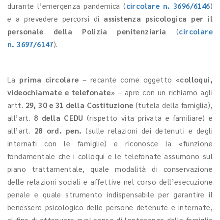
durante l’emergenza pandemica (
circolare n. 3696/6146
)
e a prevedere percorsi di
assistenza psicologica per il
personale della Polizia penitenziaria
(
circolare
n. 3697/6147
).
La
prima circolare
– recante come oggetto «
colloqui,
videochiamate e telefonate
» – apre con un richiamo agli
artt.
29, 30 e 31 della Costituzione
(tutela della famiglia),
all’art.
8 della CEDU
(rispetto vita privata e familiare) e
all’art.
28 ord. pen.
(sulle relazioni dei detenuti e degli
internati con le famiglie) e riconosce la «funzione
fondamentale che i colloqui e le telefonate assumono sul
piano trattamentale, quale modalità di conservazione
delle relazioni sociali e affettive nel corso dell’esecuzione
penale e quale strumento indispensabile per garantire il
benessere psicologico delle persone detenute e internate,
al fine di attenuare quel senso di lontananza dalla famiglia