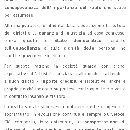
consapevolezza dell’importanza del ruolo che state
per assumere
.
Alla magistratura è affidata dalla Costituzione la
tutela
dei diritti
e la
garanzia di giustizia
ad essa connessa;
senza questa lo
Stato democratico
, fondato
sull’
uguaglianza
e sulla
dignità della persona
, ne
sarebbe gravemente incrinato.
Per questa ragione la società guarda con grandi
aspettative all’attività giudiziaria, dalla quale si attende –
a buon diritto -
risposte credibili e risolutive
, anche e
proprio perché incidono su pretese contrapposte e a volte
in conflitto insanabile tra loro.
La realtà sociale si presenta multiforme ed eterogenea e,
soprattutto, in evoluzione continua e sempre più veloce.
Ciò comporta, inevitabilmente, la
prospettazione di
istanze di tutela inedite, per risolvere le quali non