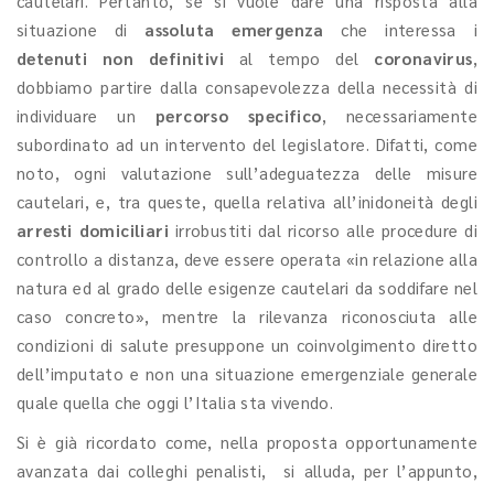
cautelari. Pertanto, se si vuole dare una risposta alla
situazione di
assoluta emergenza
che interessa i
detenuti non definitivi
al tempo del
coronavirus
,
dobbiamo partire dalla consapevolezza della necessità di
individuare un
percorso specifico
, necessariamente
subordinato ad un intervento del legislatore. Difatti, come
noto, ogni valutazione sull’adeguatezza delle misure
cautelari, e, tra queste, quella relativa all’inidoneità degli
arresti domiciliari
irrobustiti dal ricorso alle procedure di
controllo a distanza, deve essere operata «in relazione alla
natura ed al grado delle esigenze cautelari da soddifare nel
caso concreto», mentre la rilevanza riconosciuta alle
condizioni di salute presuppone un coinvolgimento diretto
dell’imputato e non una situazione emergenziale generale
quale quella che oggi l’Italia sta vivendo.
Si è già ricordato come, nella proposta opportunamente
avanzata dai colleghi penalisti, si alluda, per l’appunto,