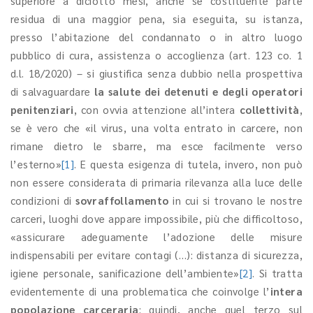
superiore a diciotto mesi, anche se costituente parte
residua di una maggior pena, sia eseguita, su istanza,
presso l’abitazione del condannato o in altro luogo
pubblico di cura, assistenza o accoglienza (art. 123 co. 1
d.l. 18/2020) – si giustifica senza dubbio nella prospettiva
di salvaguardare
la salute dei detenuti e degli operatori
penitenziari
, con ovvia attenzione all’intera
collettività
,
se è vero che «il virus, una volta entrato in carcere, non
rimane dietro le sbarre, ma esce facilmente verso
l’esterno»
[1]
. E questa esigenza di tutela, invero, non può
non essere considerata di primaria rilevanza alla luce delle
condizioni di
sovraffollamento
in cui si trovano le nostre
carceri, luoghi dove appare impossibile, più che difficoltoso,
«assicurare adeguamente l’adozione delle misure
indispensabili per evitare contagi (…): distanza di sicurezza,
igiene personale, sanificazione dell’ambiente»
[2]
. Si tratta
evidentemente di una problematica che coinvolge l’
intera
popolazione carceraria
: quindi, anche quel terzo sul