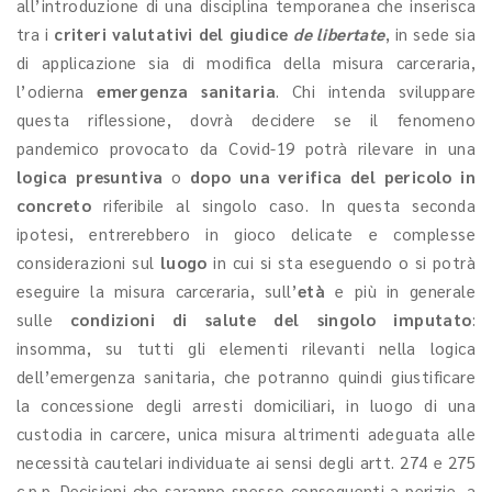
all’introduzione di una disciplina temporanea che inserisca
tra i
criteri valutativi del giudice
de libertate
, in sede sia
di applicazione sia di modifica della misura carceraria,
l’odierna
emergenza sanitaria
. Chi intenda sviluppare
questa riflessione, dovrà decidere se il fenomeno
pandemico provocato da Covid-19 potrà rilevare in una
logica presuntiva
o
dopo una verifica del pericolo in
concreto
riferibile al singolo caso. In questa seconda
ipotesi, entrerebbero in gioco delicate e complesse
considerazioni sul
luogo
in cui si sta eseguendo o si potrà
eseguire la misura carceraria, sull’
età
e più in generale
sulle
condizioni di salute del singolo imputato
:
insomma, su tutti gli elementi rilevanti nella logica
dell’emergenza sanitaria, che potranno quindi giustificare
la concessione degli arresti domiciliari, in luogo di una
custodia in carcere, unica misura altrimenti adeguata alle
necessità cautelari individuate ai sensi degli artt. 274 e 275
c.p.p. Decisioni che saranno spesso conseguenti a perizie, a