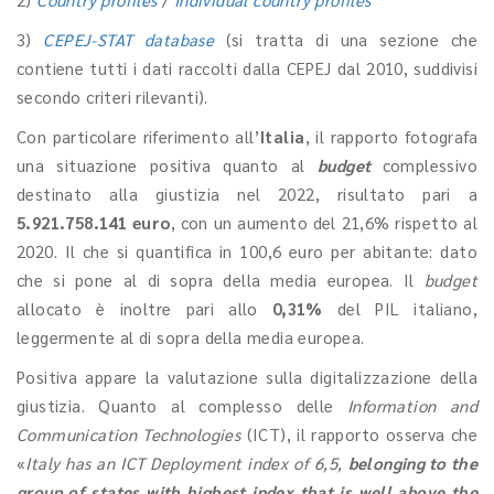
3)
CEPEJ-STAT database
(si tratta di una sezione che
contiene tutti i dati raccolti dalla CEPEJ dal 2010, suddivisi
secondo criteri rilevanti).
Con particolare riferimento all’
Italia
, il rapporto fotografa
una situazione positiva quanto al
budget
complessivo
destinato alla giustizia nel 2022, risultato pari a
5.921.758.141 euro
, con un aumento del 21,6% rispetto al
2020. Il che si quantifica in 100,6 euro per abitante: dato
che si pone al di sopra della media europea. Il
budget
allocato è inoltre pari allo
0,31%
del PIL italiano,
leggermente al di sopra della media europea.
Positiva appare la valutazione sulla digitalizzazione della
giustizia. Quanto al complesso delle
Information and
Communication Technologies
(ICT), il rapporto osserva che
«
Italy has an ICT Deployment index of 6,5,
belonging to the
group of states with highest index that is well above the