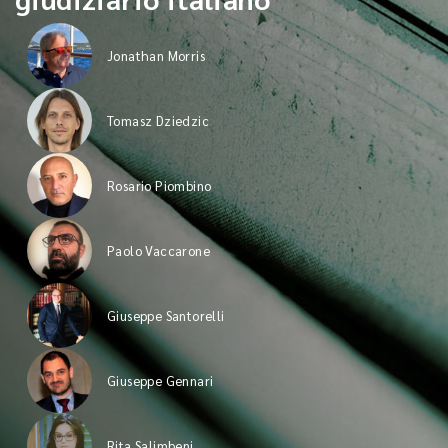
Jonathan Morris
Tomasz Dziedzic
Rosario Piombino
Paolo Vaccarone
Giuseppe Santorelli
Giuseppe Gennari
Rita Salimbeni