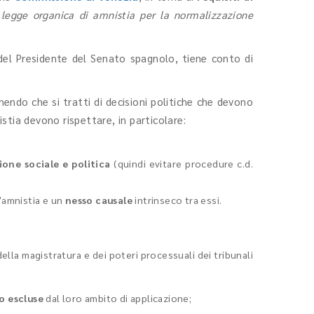
 legge organica di amnistia per la normalizzazione
 del Presidente del Senato spagnolo, tiene conto di
endo che si tratti di decisioni politiche che devono
stia devono rispettare, in particolare:
ione sociale e politica
(quindi evitare procedure c.d.
l'amnistia e un
nesso causale
intrinseco tra essi.
ella magistratura e dei poteri processuali dei tribunali
no escluse
dal loro ambito di applicazione;