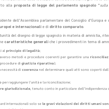
nto alla
proposta di legge del parlamento spagnolo
“
sulla
Presidente dell’Assemblea parlamentare del Consiglio d’Europa e
uropei e internazionali
e di
diritto comparato
.
ità del disegno di legge spagnolo in materia di amnistia, riten
une
caratteristiche generali
che i provvedimenti in tema di amni
i al
principio di legalità
;
traverso metodi e procedure coerenti per garantire una
riconciliaz
e procedure di
giustizia riparativa
);
la necessità di
coerenza
nel determinare quali atti sono coperti dal
o
per raggiungere l'unità e la riconciliazione;
ere giurisdizionale
, tenuto conto in particolare dell’indipendenza d
dard internazionali solo se
le gravi violazioni dei diritti umani so