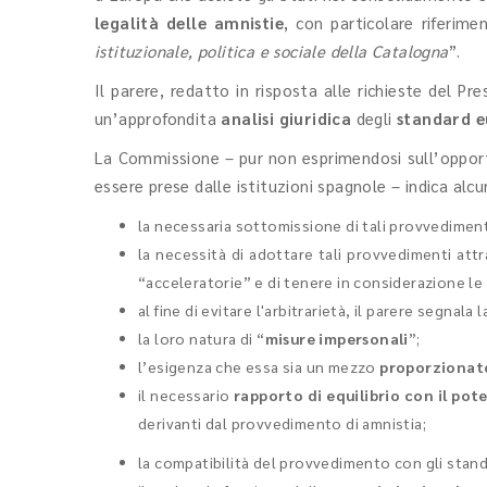
legalità delle amnistie
, con particolare riferime
istituzionale, politica e sociale della Catalogna
”.
Il parere, redatto in risposta alle richieste del 
un’approfondita
analisi giuridica
degli
standard e
La Commissione – pur non esprimendosi sull’opportun
essere prese dalle istituzioni spagnole – indica alc
la necessaria sottomissione di tali provvediment
la necessità di adottare tali provvedimenti at
“acceleratorie” e di tenere in considerazione l
al fine di evitare l'arbitrarietà, il parere segnala 
la loro natura di “
misure impersonali
”;
l’esigenza che essa sia un mezzo
proporzionat
il necessario
rapporto di equilibrio con il pot
derivanti dal provvedimento di amnistia;
la compatibilità del provvedimento con gli stan