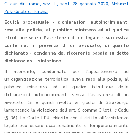
C. eur. dir. uomo, sez. II, sent. 28 gennaio 2020, Mehmet
Zeki Celebi c. Turchia
Equità processuale - dichiarazioni autoincriminanti
rese alla polizia, al pubblico ministero ed al giudice
istruttore senza l’assistenza di un legale - successiva
conferma, in presenza di un avvocato, di quanto
dichiarato - condanna del ricorrente basata su dette
dichiarazioni - violazione
Il ricorrente, condannato per l’appartenenza ad
un’organizzazione terroristica, aveva reso alla polizia, al
pubblico ministero ed al giudice istruttore delle
dichiarazioni autoincriminanti, senza l’assistenza di un
avvocato. Si è quindi rivolto ai giudici di Strasburgo
lamentando la violazione dell’art. 6 comma 3 lett.
c
Cedu
(§ 36). La Corte EDU, chiarito che il diritto all’assistenza
legale può essere eccezionalmente e temporaneamente
limitato solo in presenza di concreti e validi motivi, quali, a