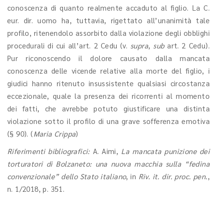
conoscenza di quanto realmente accaduto al figlio. La C.
eur. dir. uomo ha, tuttavia, rigettato all’unanimità tale
profilo, ritenendolo assorbito dalla violazione degli obblighi
procedurali di cui all’art. 2 Cedu (v.
supra
,
sub
art. 2 Cedu).
Pur riconoscendo il dolore causato dalla mancata
conoscenza delle vicende relative alla morte del figlio, i
giudici hanno ritenuto insussistente qualsiasi circostanza
eccezionale, quale la presenza dei ricorrenti al momento
dei fatti, che avrebbe potuto giustificare una distinta
violazione sotto il profilo di una grave sofferenza emotiva
(§ 90). (
Maria Crippa
)
Riferimenti bibliografici:
A. Aimi,
La mancata punizione dei
torturatori di Bolzaneto: una nuova macchia sulla “fedina
convenzionale” dello Stato italiano
, in
Riv. it. dir. proc. pen.
,
n. 1/2018, p. 351.