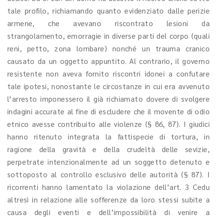
tale profilo, richiamando quanto evidenziato dalle perizie
armene, che avevano riscontrato lesioni da
strangolamento, emorragie in diverse parti del corpo (quali
reni, petto, zona lombare) nonché un trauma cranico
causato da un oggetto appuntito. Al contrario, il governo
resistente non aveva fornito riscontri idonei a confutare
tale ipotesi, nonostante le circostanze in cui era avvenuto
l’arresto imponessero il già richiamato dovere di svolgere
indagini accurate al fine di escludere che il movente di odio
etnico avesse contribuito alle violenze (§ 86, 87). I giudici
hanno ritenuto integrata la fattispecie di tortura, in
ragione della gravità e della crudeltà delle sevizie,
perpetrate intenzionalmente ad un soggetto detenuto e
sottoposto al controllo esclusivo delle autorità (§ 87). I
ricorrenti hanno lamentato la violazione dell’art. 3 Cedu
altresì in relazione alle sofferenze da loro stessi subite a
causa degli eventi e dell’impossibilità di venire a