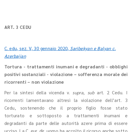
ART. 3 CEDU
C. edu, sez. V, 30 gennaio 2020,
Saribekyan e Balyan c.
Azerbaijan
Tortura - trattamenti inumani e degradanti - obblighi
positivi sostanziali - violazione – sofferenza morale dei
ricorrenti – non violazione
Per la sintesi della vicenda v.
supra
,
sub
art. 2 Cedu. I
ricorrenti lamentavano altresì la
violazione dell’art. 3
Cedu, sostenendo che il proprio figlio fosse stato
torturato e sottoposto a trattamenti inumani e
degradanti da parte delle autorità azere prima di essere
ucciso. La C. eur. dir. uomo ha accolto il ricorso anche sotto