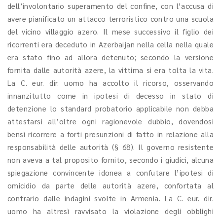
dell’involontario superamento del confine, con l’accusa di
avere pianificato un attacco terroristico contro una scuola
del vicino villaggio azero. Il mese successivo il figlio dei
ricorrenti era deceduto in Azerbaijan nella cella nella quale
era stato fino ad allora detenuto; secondo la versione
fornita dalle autorità azere, la vittima si era tolta la vita.
La C. eur. dir. uomo ha accolto il ricorso, osservando
innanzitutto come in ipotesi di decesso in stato di
detenzione lo standard probatorio applicabile non debba
attestarsi all’oltre ogni ragionevole dubbio, dovendosi
bensì ricorrere a forti presunzioni di fatto in relazione alla
responsabilità delle autorità (§ 68). Il governo resistente
non aveva a tal proposito fornito, secondo i giudici, alcuna
spiegazione convincente idonea a confutare l’ipotesi di
omicidio da parte delle autorità azere, confortata al
contrario dalle indagini svolte in Armenia. La C. eur. dir.
uomo ha altresì ravvisato la violazione degli obblighi