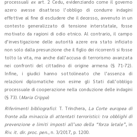
processuali
ex
art. 2 Cedu, evidenziando come il governo
azero avesse disatteso l’obbligo di condurre indagini
effettive al fine di escludere che il decesso, avvenuto in un
contesto generalizzato di tensione interstatale, fosse
motivato da ragioni di odio etnico. Al contrario, il campo
d’investigazione delle autorità azere era stato inficiato
non solo dalla presunzione che il figlio dei ricorrenti si fosse
tolto la vita, ma anche dall’accusa di terrorismo avanzata
nei confronti del cittadino di origine armena (§ 71-72).
Infine, i giudici hanno sottolineato che l’assenza di
relazioni diplomatiche non esime gli Stati dall’obbligo
processuale di cooperazione nella conduzione delle indagini
(§ 73). (
Maria Crippa
)
Riferimenti bibliografici
: T. Trinchera,
La Corte europea di
fronte alla minaccia di attentati terroristici: tra obblighi di
prevenzione
e limiti imposti all’uso della “forza letale”
, in
Riv. it. dir. proc. pen.
, n. 3/2017, p. 1200.