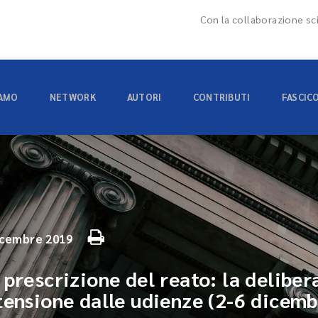
Con la collaborazione sci
IAMO
NETWORK
AUTORI
CONTRIBUTI
FASCIC
icembre 2019
prescrizione del reato: la deliber
tensione dalle udienze (2-6 dicem