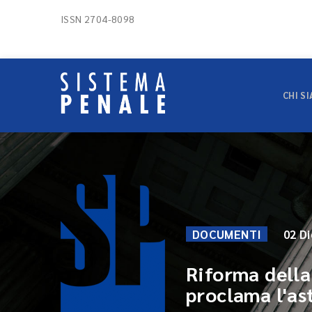
ISSN 2704-8098
CHI S
DOCUMENTI
02 D
Riforma della 
proclama l'as