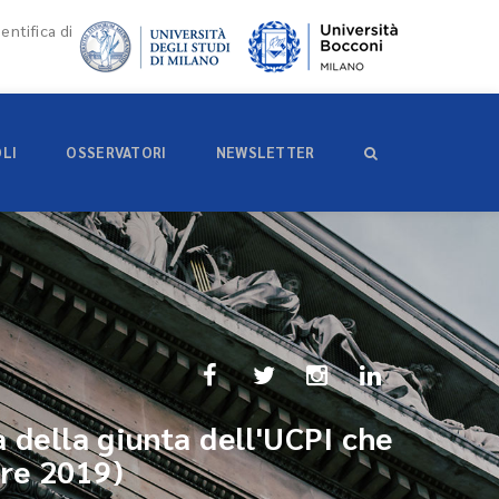
entifica di
OLI
OSSERVATORI
NEWSLETTER
a della giunta dell'UCPI che
bre 2019)