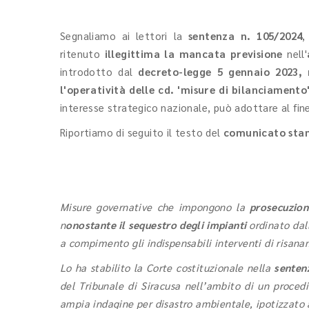
Segnaliamo ai lettori la
sentenza n. 105/2024
,
ritenuto
illegittima la mancata previsione
nell'
introdotto dal
decreto-legge 5 gennaio 2023,
l'operatività delle cd. 'misure di bilanciamento
interesse strategico nazionale, può adottare al fin
Riportiamo di seguito il testo del
comunicato st
Misure governative che impongono la
prosecuzione
n
onostante il sequestro degli impianti
ordinato dal
a compimento gli indispensabili interventi di risan
Lo ha stabilito la Corte costituzionale nella
senten
del Tribunale di Siracusa nell’ambito di un proced
ampia indagine per disastro ambientale, ipotizzato 