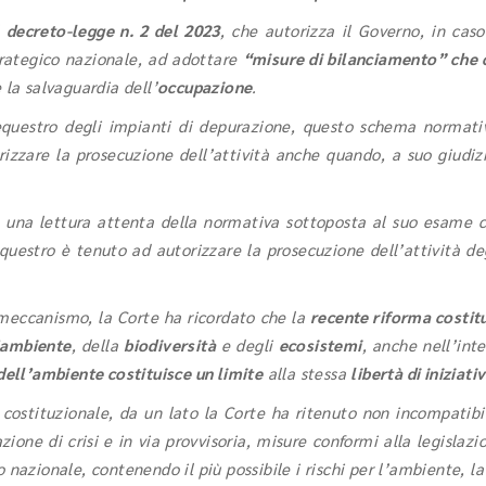
l
decreto-legge n. 2 del 2023
, che autorizza il Governo, in caso
strategico nazionale, ad adottare
“misure di bilanciamento” che 
 la salvaguardia dell’
occupazione
.
sequestro degli impianti di depurazione, questo schema normativ
zzare la prosecuzione dell’attività anche quando, a suo giudizio,
 una lettura attenta della normativa sottoposta al suo esame c
equestro è tenuto ad autorizzare la prosecuzione dell’attività de
o meccanismo, la Corte ha ricordato che la
recente riforma costit
’ambiente
, della
biodiversità
e degli
ecosistemi
, anche nell’inte
 dell’ambiente costituisce un limite
alla stessa
libertà di iniziat
costituzionale, da un lato la Corte ha ritenuto non incompatibil
zione di crisi e in via provvisoria, misure conformi alla legislaz
nazionale, contenendo il più possibile i rischi per l’ambiente, la 