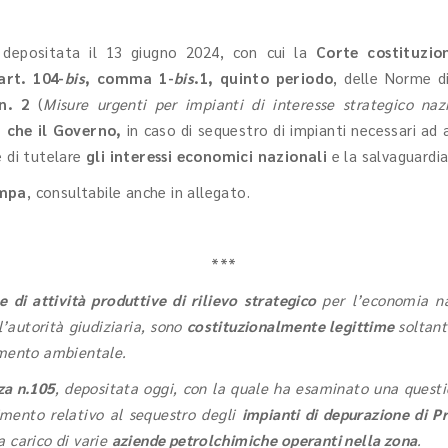
 depositata il 13 giugno 2024, con cui la
Corte costituzio
art. 104-
bis
, comma 1-
bis
.1, quinto periodo
, delle Norme d
 n. 2
(
Misure urgenti per impianti di interesse strategico naz
' che il Governo,
in caso di sequestro di impianti necessari ad a
e di tutelare
gli interessi economici nazionali
e la salvaguardia
ampa
, consultabile anche in allegato.
***
 di attività produttive di rilievo strategico
per l’economia na
l’autorità giudiziaria, sono
costituzionalmente legittime
soltant
amento ambientale.
za n.105
, depositata oggi, con la quale ha esaminato una questio
imento relativo al sequestro degli
impianti di depurazione di P
a carico di varie
aziende petrolchimiche operanti nella zona
.