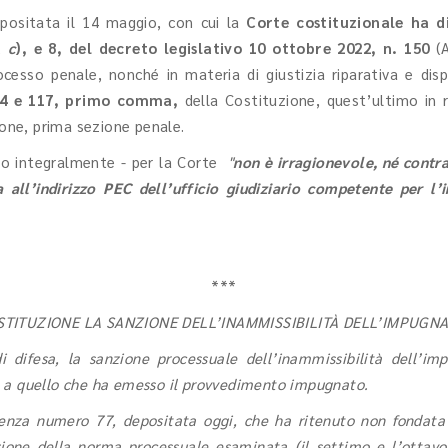
ositata il 14 maggio, con cui la
Corte costituzionale ha 
a
c
), e 8, del decreto legislativo 10 ottobre 2022, n. 150
(A
cesso penale, nonché in materia di giustizia riparativa e disp
 24 e 117, primo comma,
della Costituzione, quest’ultimo in r
zione, prima sezione penale.
to integralmente - per la Corte
"
non è irragionevole, né contra
a all’indirizzo PEC dell’ufficio giudiziario competente per 
***
TITUZIONE LA SANZIONE DELL’INAMMISSIBILITÀ DELL’IMPUGNA
i difesa, la sanzione processuale dell’inammissibilità dell’imp
é a quello che ha emesso il provvedimento impugnato.
ntenza numero 77, depositata oggi, che ha ritenuto non fondata 
zione della norma processuale esaminata (il settimo e l’ottavo