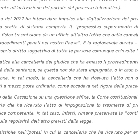
nte all’attivazione del portale del processo telematico).
ma del 2022 ha inteso dare impulso alla digitalizzazione del pro
a scelta di sistema comporta il “progressivo superamento dei
isica trasmissione da un ufficio all’altro (oltre che dalla cancel
procedimenti penali nel nostro Paese”. E la ragionevole durata –
proprio diritto soggettivo di tutte le persone comunque coinvolte 
atica alla cancelleria del giudice che ha emesso il provvedimento
ità della sentenza, se questa non sia stata impugnata, o in caso 
e. In tal modo, la cancelleria che ha ricevuto l’atto non de
ti a mezzo posta ordinaria, come accadeva nel vigore della prece
 della Cassazione su una questione affine, la Corte costituziona
ria che ha ricevuto l’atto di impugnazione lo trasmette di pro
dice competente. In tal caso, infatti, rimane preservata la “contin
lla regolarità dell’atto previsti dalla legge.
ibile nell’ipotesi in cui la cancelleria che ha ricevuto per err