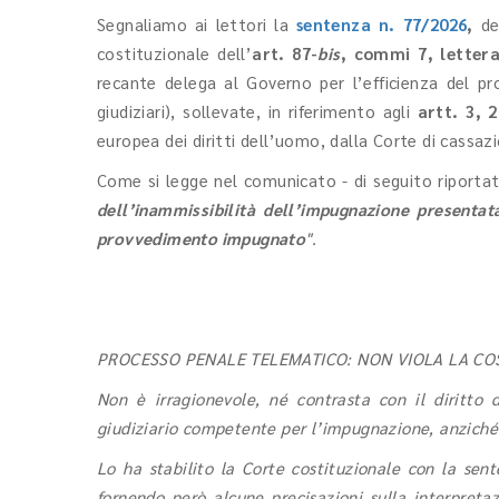
Segnaliamo ai lettori la
sentenza n. 77/2026
,
dep
costituzionale dell’
art. 87-
bis
, commi 7, letter
recante delega al Governo per l’efficienza del pro
giudiziari), sollevate, in riferimento agli
artt. 3,
europea dei diritti dell’uomo, dalla Corte di cassa
Come si legge nel comunicato - di seguito riporta
dell’inammissibilità dell’impugnazione presentat
provvedimento impugnato
".
PROCESSO PENALE TELEMATICO: NON VIOLA LA COS
Non è irragionevole, né contrasta con il diritto d
giudiziario competente per l’impugnazione, anzich
Lo ha stabilito la Corte costituzionale con la se
fornendo però alcune precisazioni sulla interpreta