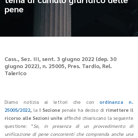
pene
Cass., Sez. III, sent. 3 giugno 2022 (dep. 30
giugno 2022), n. 25005, Pres. Tardio, Rel.
Talerico
Diamo notizia ai lettori che con
ordinanza n.
25005/2022
,
la
I Sezione
penale ha deciso di
rimettere il
ricorso alle Sezioni unite
affinché chiariscano la seguente
questione: "
Se, in presenza di un provvedimento di
unificazione di pene concorrenti che comprenda anche una