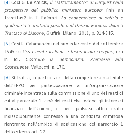
[4]
Così G. De Amicis,
Il “rafforzamento” di Eurojust nella
prospettiva del pubblico ministero europeo:
finis an
transitus
?
, in T. Rafaraci,
La cooperazione di polizia e
giudiziaria in materia penale nell’Unione Europea dopo il
Trattato di Lisbona
, Giuffrè, Milano, 2011, p. 314-315.
[5]
Così P. Calamandrei nel suo intervento del settembre
1945 su
Costituente italiana e federalismo europeo
, ora
in Id.,
Costruire la democrazia. Premesse alla
Costituente
, Vallecchi, p. 170.
[6]
Si tratta, in particolare, della competenza materiale
dell’EPPO per partecipazione a un’organizzazione
criminale incentrata sulla commissione di uno dei reati di
cui al paragrafo 1, cioè dei reati che ledono gli interessi
finanziari dell’Unione, e per qualsiasi altro reato
indissolubilmente connesso a una condotta criminosa
rientrante nell’ambito di applicazione del paragrafo 1
dello stesso art. 22.