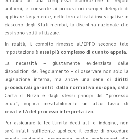
europeo ad una complessa elaborazione di regole
uniformi, e consente ai procuratori europei delegati di
applicare largamente, nelle loro attività investigative in
ciascuno degli Stati membri, la disciplina nazionale che
essi sono soliti utilizzare.
In realtà, il compito rimesso all’EPPO secondo tale
impostazione è
assai più complesso di quanto appaia
.
La necessità – giustamente evidenziata dalle
disposizioni del Regolamento – di osservare non solo la
legislazione interna, ma anche una serie di
diritti
procedurali garantiti dalla normativa europea
, dalla
Carta di Nizza e dagli stessi principi del “processo
equo”, implica inevitabilmente un
alto tasso di
creatività del processo interpretativo
.
Per assicurare la legittimità degli atti di indagine, non
sarà infatti sufficiente applicare il codice di procedura
penale nazionale, occorrendo anche conformarsi alle