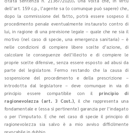
citata sentenza n. 21367/2020)
.
Una volta che, in virtù
dell’art. 159 c.p., l’agente sa (o comunque può sapere) che,
dopo la commissione del fatto, potrà essere sospeso il
procedimento penale eventualmente instaurato contro di
lui, in ragione di una previsione legale – quale che ne sia il
motivo (nel caso di specie, una emergenza sanitaria) – è
nelle condizioni di compiere libere scelte d’azione, di
calcolare le conseguenze dell’illecito e di compiere le
proprie scelte difensive, senza essere esposto ad abusi da
parte del legislatore. Fermo restando che la causa di
sospensione del procedimento e della prescrizione –
introdotta dal legislatore – deve comunque in via di
principio essere compatibile con il
principio di
ragionevolezza (art. 3 Cost.)
, il che rappresenta una
fondamentale e (essa sì pertinente) garanzia per l’indagato
o per l’imputato. E che nel caso di specie il principio di
ragionevolezza sia salvo è a mio avviso difficilmente
revocabile in dubbio.