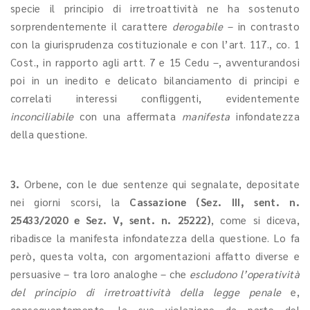
specie il principio di irretroattività ne ha sostenuto
sorprendentemente il carattere
derogabile
– in contrasto
con la giurisprudenza costituzionale e con l’art. 117., co. 1
Cost., in rapporto agli artt. 7 e 15 Cedu –, avventurandosi
poi in un inedito e delicato bilanciamento di principi e
correlati interessi confliggenti, evidentemente
inconciliabile
con una affermata
manifesta
infondatezza
della questione.
3.
Orbene, con le due sentenze qui segnalate, depositate
nei giorni scorsi, la
Cassazione (Sez. III, sent. n.
25433/2020 e Sez. V, sent. n. 25222)
, come si diceva,
ribadisce la manifesta infondatezza della questione. Lo fa
però, questa volta, con argomentazioni affatto diverse e
persuasive – tra loro analoghe – che
escludono l’operatività
del principio di irretroattività della legge penale
e,
conseguentemente, la sua violazione da parte del