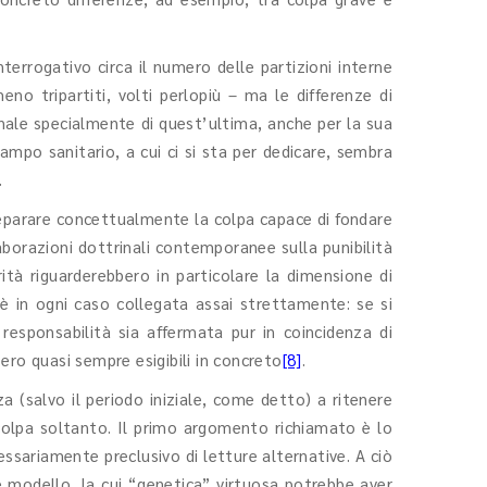
errogativo circa il numero delle partizioni interne
o tripartiti, volti perlopiù – ma le differenze di
nale specialmente di quest’ultima, anche per la sua
campo sanitario, a cui ci si sta per dedicare, sembra
.
a separare concettualmente la colpa capace di fondare
laborazioni dottrinali contemporanee sulla punibilità
iarità riguarderebbero in particolare la dimensione di
e è in ogni caso collegata assai strettamente: se si
responsabilità sia affermata pur in coincidenza di
ro quasi sempre esigibili in concreto
[8]
.
za (salvo il periodo iniziale, come detto) a ritenere
i colpa soltanto. Il primo argomento richiamato è lo
essariamente preclusivo di letture alternative. A ciò
te modello, la cui “genetica” virtuosa potrebbe aver