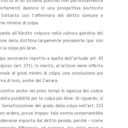
 trattò di un sistema punitivo non particolarmente
ortamenti dannosi in una prospettiva piuttosto
. Soltanto con l’affermarsi del diritto comune e
orme minime di colpa.
uardo all’illecito colposo nella cultura giuridica del
azione della dottrina largamente prevalente (pur con
 la colpa più lieve.
pa assonante rispetto a quella dell’attuale art. 43
lposo (art. 371). In merito, al lettore viene offerto
enale di gradi minimi di colpa: una conclusione poi
ima di loro, anche del Carrara.
scontro anche nei primi tempi di vigenza del codice
la punibilità per la colpa più lieve. Al riguardo, si
 la tematizzazione del grado della colpa nell’art. 133
 ben vedere, prova troppo: tale norma conserverebbe
siderasse espunta dal diritto penale, perché – come
concreto differenze, ad esempio, tra colpa grave e