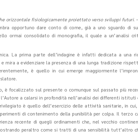
he orizzontale fisiologicamente proiettato verso sviluppi futuri
. 
sembra opportuno dare conto di come, già a uno sguardo di sup
lo ormai consolidato di monografia, il quale a un’analisi criti
ica. La prima parte dell’indagine è infatti dedicata a una ric
olpa e mira a evidenziare la presenza di una lunga tradizione rispe
coerentemente, è quello in cui emerge maggiormente l’impron
slatore.
o, è focalizzato sul presente o comunque sul passato più recen
’Autore a calarsi in profondità nell’analisi dei differenti istitu
vilegiato è quello dell’esercizio delle attività sanitarie, in cui
esperimenti di contenimento della punibilità per colpa. Il terzo c
perienza recente di quegli ordinamenti che, nel vecchio contin
ostrando peraltro come si tratti di una sensibilità tutt’altro c