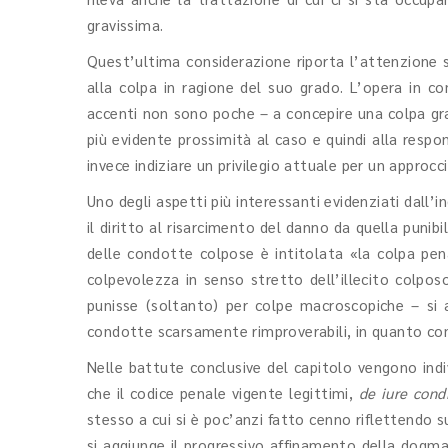
gravissima.
Quest’ultima considerazione riporta l’attenzione s
alla colpa in ragione del suo grado. L’opera in c
accenti non sono poche – a concepire una colpa gra
più evidente prossimità al caso e quindi alla respon
invece indiziare un privilegio attuale per un approc
Uno degli aspetti più interessanti evidenziati dall’
il diritto al risarcimento del danno da quella punib
delle condotte colpose è intitolata «la colpa pen
colpevolezza in senso stretto dell’illecito colposo
punisse (soltanto) per colpe macroscopiche – si a
condotte scarsamente rimproverabili, in quanto com
Nelle battute conclusive del capitolo vengono indivi
che il codice penale vigente legittimi,
de iure cond
stesso a cui si è poc’anzi fatto cenno riflettendo s
si aggiunge il progressivo affinamento della dogmat