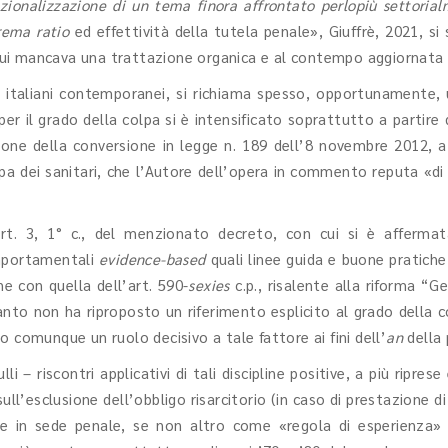
razionalizzazione di un tema finora affrontato perlopiù settoria
rema ratio
ed effettività della tutela penale», Giuffrè, 2021, s
n cui mancava una trattazione organica e al contempo aggiornata 
iosi italiani contemporanei, si richiama spesso, opportunamen
per il grado della colpa si è intensificato soprattutto a partire d
ione della conversione in legge n. 189 dell’8 novembre 2012, a 
pa dei sanitari, che l’Autore dell’opera in commento reputa «di s
. 3, 1° c., del menzionato decreto, con cui si è affermata 
omportamentali
evidence-based
quali linee guida e buone pratiche
ne con quella dell’art. 590-
sexies
c.p., risalente alla riforma “Ge
uanto non ha riproposto un riferimento esplicito al grado della 
 comunque un ruolo decisivo a tale fattore ai fini dell’
an
della 
lli – riscontri applicativi di tali discipline positive, a più ripr
 sull’esclusione dell’obbligo risarcitorio (in caso di prestazione 
e in sede penale, se non altro come «regola di esperienza» o 