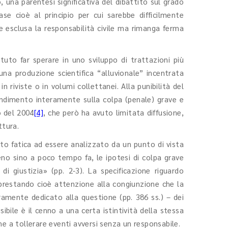
, una parentesi significativa del dibattito sul grado
e cioè al principio per cui sarebbe difficilmente
e esclusa la responsabilità civile ma rimanga ferma
tuto far sperare in uno sviluppo di trattazioni più
una produzione scientifica “alluvionale” incentrata
n riviste o in volumi collettanei. Alla punibilità del
ondimento interamente sulla colpa (penale) grave e
o del 2004
[4]
, che però ha avuto limitata diffusione,
ttura.
tto fatica ad essere analizzato da un punto di vista
no sino a poco tempo fa, le ipotesi di colpa grave
di giustizia» (pp. 2-3). La specificazione riguardo
 prestando cioè attenzione alla congiunzione che la
ramente dedicato alla questione (pp. 386 ss.) – dei
sibile è il cenno a una certa istintività della stessa
ne a tollerare eventi avversi senza un responsabile.