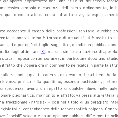
va già aperto, soprattutto negli anni ’70 e ’80 del secolo scorso
omplessiva armonia e coerenza dell’intero ordinamento, in bas
are quello connotato da colpa soltanto lieve, sia esplicitament
tata eccedente il campo delle professioni sanitarie, avrebbe po
ecente, quando il tema è tornato di attualità, si è assistito a 
itari e perlopiù di taglio saggistico, quindi con pubblicazione i
afie degli ultimi anni
[3]
, ma una simile trattazione di approf
ora stata in epoca contemporanea, in particolare dopo uno studi
 fatto che l’opera ora in commento ne ricalca in parte la stru
ga sulle ragioni di questa carenza, osservando che «il tema ha fa
rilevanza pratica della questione, essendo pochissime, perlome
giurisprudenza, aventi un impatto di qualche rilievo nelle aule 
suonare pleonastica, ma non lo è affatto; va presa alla lettera,
 tradizionale «ritrosia» – così nel titolo di un paragrafo inte
legislativi di contenimento della responsabilità colposa. Condivi
e “sociali” veicolate da un’opinione pubblica difficilmente incli