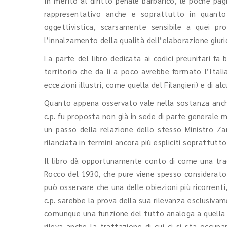
In merito al diritto penale barbarico, le poche p
rappresentativo anche e soprattutto in quanto
oggettivistica, scarsamente sensibile a quei pr
l’innalzamento della qualità dell’elaborazione giuridi
La parte del libro dedicata ai codici preunitari f
territorio che da lì a poco avrebbe formato l’Itali
eccezioni illustri, come quella del Filangieri) e di al
Quanto appena osservato vale nella sostanza anche 
c.p. fu proposta non già in sede di parte generale m
un passo della relazione dello stesso Ministro Zan
rilanciata in termini ancora più espliciti soprattutt
Il libro dà opportunamente conto di come una tradi
Rocco del 1930, che pure viene spesso considerato og
può osservare che una delle obiezioni più ricorrenti,
c.p. sarebbe la prova della sua rilevanza esclusivam
comunque una funzione del tutto analoga a quella a
rileva anche la trattazione di cui ci si sta occu