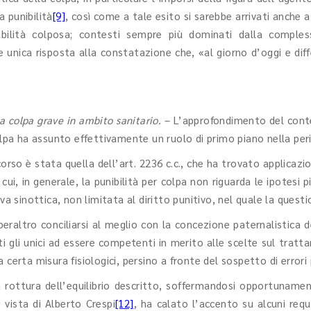
 punibilità
[9]
, così come a tale esito si sarebbe arrivati anche a
bilità colposa; contesti sempre più dominati dalla comples
e unica risposta alla constatazione che, «al giorno d’oggi e di
 la colpa grave in ambito sanitario.
– L’approfondimento del contes
colpa ha assunto effettivamente un ruolo di primo piano nella per
rso è stata quella dell’art. 2236 c.c., che ha trovato applicazi
, in generale, la punibilità per colpa non riguarda le ipotesi più
va sinottica, non limitata al diritto punitivo, nel quale la quest
a peraltro conciliarsi al meglio con la concezione paternalistica
nuti gli unici ad essere competenti in merito alle scelte sul tra
una certa misura fisiologici, persino a fronte del sospetto di erro
a rottura dell’equilibrio descritto, soffermandosi opportunamen
 vista di Alberto Crespi
[12]
, ha calato l’accento su alcuni requis