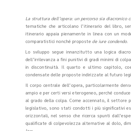
La struttura dell’opera: un percorso sia diacronico c
tematiche che articolano l’itinerario del libro, 
itinerario appaia pienamente in linea con un model
comparatistici nonché proposte
de iure condendo
.
Lo sviluppo segue innanzitutto una logica diacron
dell’irrilevanza a fini punitivi di gradi minimi di c
in discontinuità. Il quarto e ultimo capitolo, 
condensate delle proposte indirizzate al futuro legi
Il corpo centrale dell’opera, particolarmente dens
ampio e per certi versi eterogeneo, perché conduce l
al grado della colpa. Come accennato, il settore pri
legislativo, sono stati condotti i più significativi 
orizzontali, nel senso che ricerca spunti dall’es
qualificate di colpevolezza alternative al dolo, dim
law
.