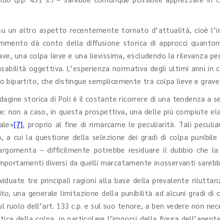
u un altro aspetto recentemente tornato d’attualità, cioè l’int
ommento dà conto della diffusione storica di approcci quantomen
ve, una colpa lieve e una lievissima, escludendo la rilevanza pe
sabilità oggettiva. L’esperienza normativa degli ultimi anni in 
cio bipartito, che distingue semplicemente tra colpa lieve e grave
indagine storica di Poli è il costante ricorrere di una tendenza 
ile: non a caso, in questa prospettiva, una delle più compiute e
ale»
[7]
, proprio al fine di rimarcarne le peculiarità. Tali pecul
, a cui la questione della selezione dei gradi di colpa punibil
rgomenta – difficilmente potrebbe residuare il dubbio che la 
portamenti diversi da quelli marcatamente inosservanti sarebbe
duate tre principali ragioni alla base della prevalente riluttan
ito
, una generale limitazione della punibilità ad alcuni gradi d
ul ruolo dell’art. 133 c.p. e sul suo tenore, a ben vedere non nec
ica della colpa, in particolare l’imporsi della figura dell’agen