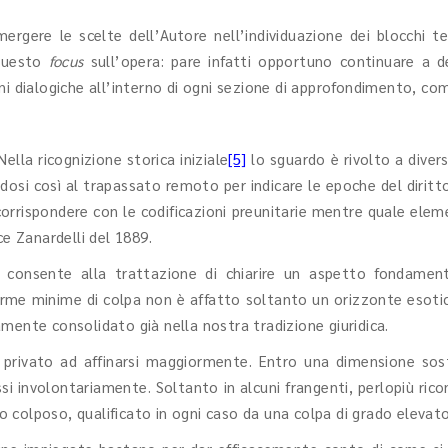
rgere le scelte dell’Autore nell’individuazione dei blocchi te
 questo
focus
sull’opera: pare infatti opportuno continuare a de
ni dialogiche all’interno di ogni sezione di approfondimento, com
ella ricognizione storica iniziale
[5]
lo sguardo è rivolto a diversi
rendosi così al trapassato remoto per indicare le epoche del dirit
orrispondere con le codificazioni preunitarie mentre quale elem
ce Zanardelli del 1889.
li consente alla trattazione di chiarire un aspetto fondam
orme minime di colpa non è affatto soltanto un orizzonte esotic
mente consolidato già nella nostra tradizione giuridica.
o privato ad affinarsi maggiormente. Entro una dimensione sos
 involontariamente. Soltanto in alcuni frangenti, perlopiù ricond
io colposo, qualificato in ogni caso da una colpa di grado elevato