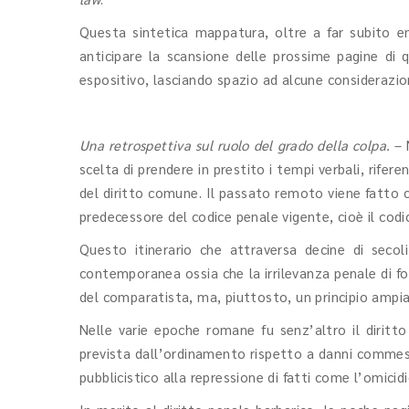
Questa sintetica mappatura, oltre a far subito eme
anticipare la scansione delle prossime pagine di
espositivo, lasciando spazio ad alcune considerazio
Una retrospettiva sul ruolo del grado della colpa.
– N
scelta di prendere in prestito i tempi verbali, rife
del diritto comune. Il passato remoto viene fatto c
predecessore del codice penale vigente, cioè il codi
Questo itinerario che attraversa decine di seco
contemporanea ossia che la irrilevanza penale di f
del comparatista, ma, piuttosto, un principio ampia
Nelle varie epoche romane fu senz’altro il diritt
prevista dall’ordinamento rispetto a danni commessi
pubblicistico alla repressione di fatti come l’omicid