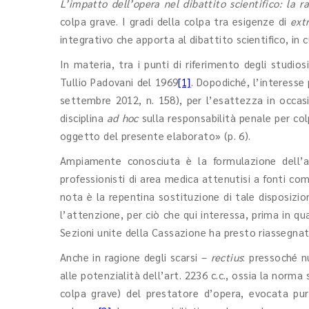
L’impatto dell’opera nel dibattito scientifico: la 
colpa grave. I gradi della colpa tra esigenze di
ext
integrativo che apporta al dibattito scientifico, i
In materia, tra i punti di riferimento degli stud
Tullio Padovani del 1969
[1]
. Dopodiché, l’interesse 
settembre 2012, n. 158), per l’esattezza in occas
disciplina
ad hoc
sulla responsabilità penale per col
oggetto del presente elaborato» (p. 6).
Ampiamente conosciuta è la formulazione dell’art
professionisti di area medica attenutisi a fonti c
nota è la repentina sostituzione di tale disposizio
l’attenzione, per ciò che qui interessa, prima in q
Sezioni unite della Cassazione ha presto riassegnato
Anche in ragione degli scarsi –
rectius
: pressoché nu
alle potenzialità dell’art. 2236 c.c., ossia la norma
colpa grave) del prestatore d’opera, evocata pur