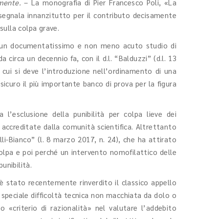
lmente.
– La monografia di Pier Francesco Poli, «La
i segnala innanzitutto per il contributo decisamente
sulla colpa grave.
te, un documentatissimo e non meno acuto studio di
a circa un decennio fa, con il d.l. “Balduzzi” (d.l. 13
cui si deve l’introduzione nell’ordinamento di una
icuro il più importante banco di prova per la figura
l’esclusione della punibilità per colpa lieve dei
 accreditate dalla comunità scientifica. Altrettanto
lli-Bianco” (l. 8 marzo 2017, n. 24), che ha attirato
colpa e poi perché un intervento nomofilattico delle
punibilità.
ese è stato recentemente rinverdito il classico appello
di speciale difficoltà tecnica non macchiata da dolo o
«criterio di razionalità» nel valutare l’addebito