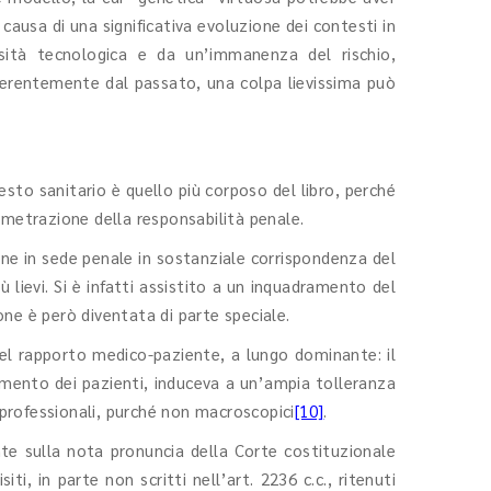
 causa di una significativa evoluzione dei contesti in
sità tecnologica e da un’immanenza del rischio,
fferentemente dal passato, una colpa lievissima può
to sanitario è quello più corposo del libro, perché
imetrazione della responsabilità penale.
one in sede penale in sostanziale corrispondenza del
 lievi. Si è infatti assistito a un inquadramento del
ione è però diventata di parte speciale.
 del rapporto medico-paziente, a lungo dominante: il
ttamento dei pazienti, induceva a un’ampia tolleranza
ri professionali, purché non macroscopici
[10]
.
te sulla nota pronuncia della Corte costituzionale
iti, in parte non scritti nell’art. 2236 c.c., ritenuti