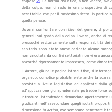
colposo
[2]
. La norma civilistica, a ben vedere, ave
della colpa, non di rado in una prospettiva di c
accettabile che per il medesimo fatto, in particol
quella penale.
Doversi confrontare con rilievi del genere, di por
generali sul grado della colpa. Invece, anche di r
pressoché esclusivamente sulla responsabilità dei san
sanitario sono state anche dedicate alcune monogr
non vincolata da confini settoriali non vi era anc
ancorché rigorosamente impostato, come dimostra il
L’Autore, già nelle pagine introduttive, si interro
organico, complice probabilmente anche la scarsa 
previste a livello legislativo ed applicate dalla 
all’applicazione giurisprudenziale potrebbe forse 
introduce, intendendosi denunciare apertamente una
giudicanti nell’assecondare quegli isolati propositi 
dimensione
in action
, ove sembrano penetrare istanz