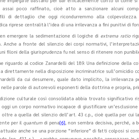
agine impiegate bastano per dar efficacemente conto di come si
 assai poco raffinato, cioè atto a sanzionare alcuni comp
ofili di dettaglio che oggi ricondurremmo alla colpevolezza
ca riprese centralità l’idea di una irrilevanza a fini punitivi di f
a ben emergere la sedimentazione di logiche di
extrema ratio
rig
a. Anche a fronte del silenzio dei corpi normativi, l’interpret
cuni filoni della giurisprudenza fu nel senso di ritenere non punibile
riguardo al codice Zanardelli del 189. Una definizione della col
a direttamente nella disposizione incriminatrice sull’omicidio co
ardelli da cui desumere, quale dato implicito, la irrilevanza p
o nelle parole di autorevoli esponenti della dottrina e propria, pr
zione culturale così consolidata abbia trovato significativo ri
gi un corpo normativo incapace di giustificare un’esclusione del
 oltre a quella del silenzio dell’art. 43 c.p., cioè quella per cui
ente per il
quantum
di pena
[6]
, non sembra decisiva, perché, a
ttuale anche se una porzione “inferiore” di fatti colposi si con
pando (pp. 431 s.) – sarebbe comunque possibile apprezzare in 