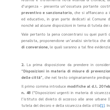
d’urgenza – presenta un’ossatura portante cost
preventivo e sanzionatorio
, che si affiancano a
ed educativo, in gran parte dedicati al Comune di
nonché ad alcune disposizioni in tema di tutela dei 
Vale pertanto la pena concentrarsi su quei punti de
penalista, proponendone un’analisi sintetica che d
di conversione
, le quali saranno a tal fine evidenz
2.
La prima disposizione da prendere in considera
“
Disposizioni in materia di misure di prevenzio
delle città
”, che nel testo originariamente predi
Il primo comma introduce
modifiche al d.l. 20 feb
n. 48
(“Disposizioni urgenti in materia di sicurezza
l’istituto del divieto di accesso alle aree urban
tutela del decoro e della sicurezza della città
[1]
. I