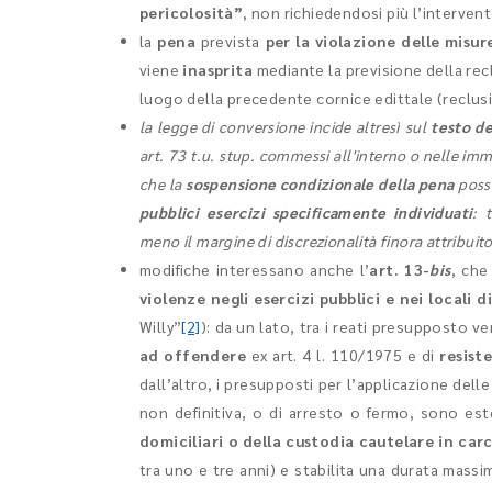
pericolosità”
, non richiedendosi più l’interven
la
pena
prevista
per la violazione delle misure
viene
inasprita
mediante la previsione della recl
luogo della precedente cornice edittale (reclusi
la legge di conversione incide altresì sul
testo de
art. 73 t.u. stup. commessi all'interno o nelle imme
che la
sospensione condizionale della pena
poss
pubblici esercizi specificamente individuati
: 
meno il margine di discrezionalità finora attribuito
modifiche interessano anche l’
art. 13-
bis
, che
violenze negli esercizi pubblici e nei locali
Willy”
[2]
): da un lato, tra i reati presupposto v
ad offendere
ex art. 4 l. 110/1975 e di
resist
dall’altro, i presupposti per l’applicazione delle
non definitiva, o di arresto o fermo, sono est
domiciliari o della custodia cautelare in car
tra uno e tre anni) e stabilita una durata mass