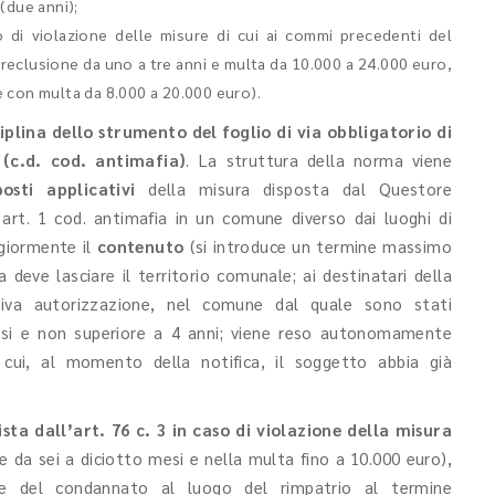
 (due anni);
 di violazione delle misure di cui ai commi precedenti del
reclusione da uno a tre anni e multa da 10.000 a 24.000 euro,
 e con multa da 8.000 a 20.000 euro).
ciplina dello strumento del foglio di via obbligatorio di
 (c.d. cod. antimafia)
. La struttura della norma viene
osti applicativi
della misura disposta dal Questore
’art. 1 cod. antimafia in un comune diverso dai luoghi di
giormente il
contenuto
(si introduce un termine massimo
a deve lasciare il territorio comunale; ai destinatari della
ntiva autorizzazione, nel comune dal quale sono stati
mesi e non superiore a 4 anni; viene reso autonomamente
n cui, al momento della notifica, il soggetto abbia già
ta dall’art. 76 c. 3 in caso di violazione della misura
ne da sei a diciotto mesi e nella multa fino a 10.000 euro),
ne del condannato al luogo del rimpatrio al termine