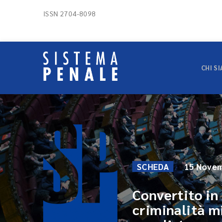
ISSN 2704-8098
CHI S
SCHEDA
15 Novem
Convertito in 
criminalità m