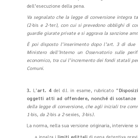
dell’esecuzione della pena.
Va segnalato che la legge di conversione integra t
(2-
bis
e 2-
ter
), con cui si prevedono obblighi di c
guardie giurate private e si aggrava la sanzione ammin
È poi disposto l’inserimento dopo l’art. 3 di due n
Ministero dell’Interno un Osservatorio sulle perife
economico, tra cui l’incremento dei fondi statali per
Comuni.
3.
L’
art. 4
del d.l. in esame, rubricato “
Disposiz
oggetti atti ad offendere, nonché di sostanze
della legge di conversione, che agli iniziali tre com
1-
bis
, da 2-
bis
a 2-
sexies
, 3-
bis
).
La norma, nella sua versione originaria, interviene su
innalza i
limiti edittali
di pena detentiva previ