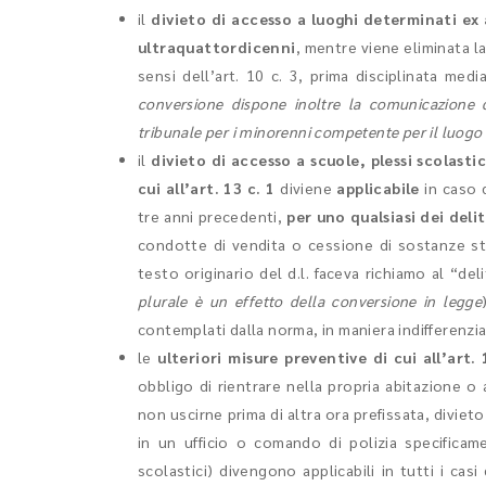
il
divieto di accesso a luoghi determinati ex 
ultraquattordicenni
, mentre viene eliminata la
sensi dell’art. 10 c. 3, prima disciplinata media
conversione dispone inoltre la comunicazione 
tribunale per i minorenni competente per il luogo
il
divieto di accesso a scuole, plessi scolastici
cui all’art. 13 c. 1
diviene
applicabile
in caso 
tre anni precedenti,
per uno qualsiasi dei delitt
condotte di vendita o cessione di sostanze st
testo originario del d.l. faceva richiamo al “del
plurale è un effetto della conversione in legge
contemplati dalla norma, in maniera indifferenzia
le
ulteriori
misure preventive di cui all’art. 
obbligo di rientrare nella propria abitazione o
non uscirne prima di altra ora prefissata, diviet
in un ufficio o comando di polizia specificamen
scolastici) divengono applicabili in tutti i casi 