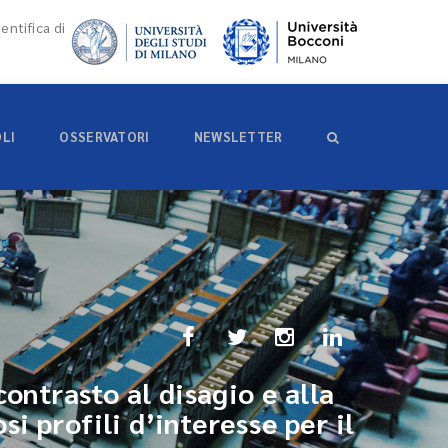
entifica di
OLI
OSSERVATORI
NEWSLETTER
contrasto al disagio e alla
i profili d’interesse per il