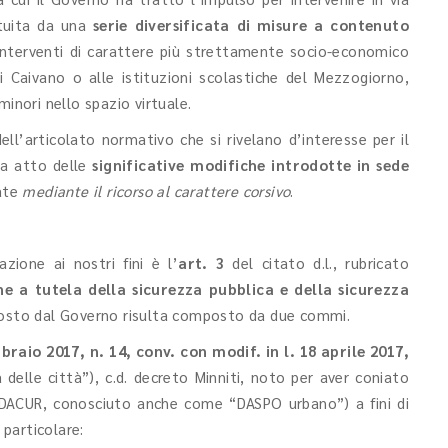
ituita da una
serie diversificata di misure a contenuto
 interventi di carattere più strettamente socio-economico
 Caivano o alle istituzioni scolastiche del Mezzogiorno,
minori nello spazio virtuale.
ll’articolato normativo che si rivelano d’interesse per il
ia atto delle
significative modifiche introdotte in sede
iate
mediante il ricorso al carattere corsivo
.
zione ai nostri fini è l’
art. 3
del citato d.l., rubricato
ne a tutela della sicurezza pubblica e della sicurezza
sposto dal Governo risulta composto da due commi.
braio 2017, n. 14, conv. con modif. in l. 18 aprile 2017,
 delle città”), c.d. decreto Minniti, noto per aver coniato
e (DACUR, conosciuto anche come “DASPO urbano”) a fini di
n particolare: