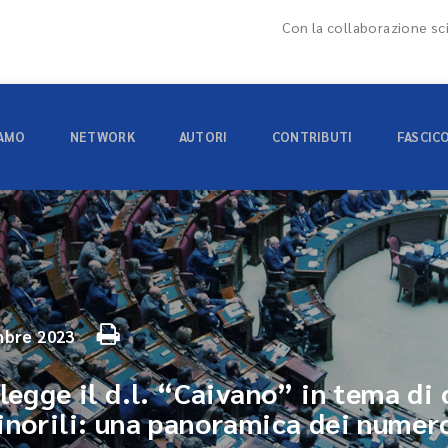
Con la collaborazione sci
IAMO
NETWORK
AUTORI
CONTRIBUTI
FASCIC
bre 2023
legge il d.l. “Caivano” in tema di 
inorili: una panoramica dei numeros