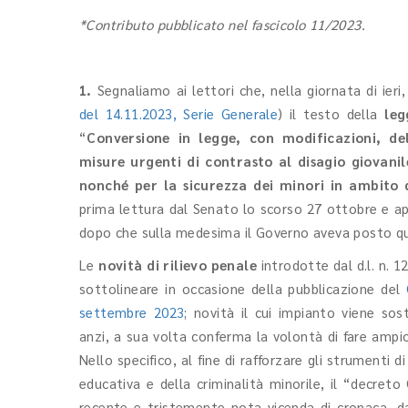
*Contributo pubblicato nel fascicolo 11/2023.
1.
Segnaliamo ai lettori che, nella giornata di ieri,
del 14.11.2023, Serie Generale
) il testo della
leg
“
Conversione in legge, con modificazioni, de
misure urgenti di contrasto al disagio giovanil
nonché per la sicurezza dei minori in ambito d
prima lettura dal Senato lo scorso 27 ottobre e ap
dopo che sulla medesima il Governo aveva posto que
Le
novità di rilievo penale
introdotte dal d.l. n. 
sottolineare in occasione della pubblicazione del
settembre 2023
; novità il cui impianto viene so
anzi, a sua volta conferma la volontà di fare ampio
Nello specifico, al fine di rafforzare gli strumenti 
educativa e della criminalità minorile, il “decret
recente e tristemente nota vicenda di cronaca, da 