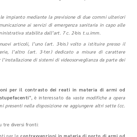
ale impianto mediante la previsione di due commi ulteriori
omunicazione ai servizi di emergenza sanitaria in capo alle
istrativa stabilita dall’art. 7 c. 2-
bis
t.u.imm.
uovi articoli, l’uno (art. 3-
bis
) volto a istituire presso il
rie, l’altro (art. 3-
ter
) dedicato a misure di carattere
 l’installazione di sistemi di videosorveglianza da parte dei
ioni per il contrasto dei reati in materia di armi od
 stupefacenti
”, è interessato da
vaste modifiche a opera
mi presenti nella disposizione ne aggiungere altri sette
(cc.
 tre diversi fronti:
sti per le
contravvenzioni in materia di
porto di armi od