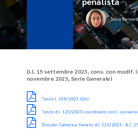
penalista
Silvia Bernard
D.l. 15 settembre 2023, conv. con modif. i
novembre 2023, Serie Generale)
Testo l. 159/2023 (GU)
Testo d.l. 123/2023 coordinato con l. conver
Dossier Camera e Senato d.l. 123/2023 - A.C. 1