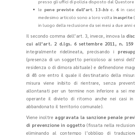
presso gli uffici di polizia disposto dal Questore
le
pene previste dall’art. 13-
bis
c. 6
in caso
medesimo articolo sono a loro volta
inasprite
(
in luogo della reclusione da sei mesi a due anni
Il secondo comma dell’art. 3, invece, innova la
dis
cui all’art. 2 d.lgs. 6 settembre 2011, n. 159
integralmente ridelineata, precisando i
presupp
(presenza di un soggetto pericoloso ai sensi dell
residenza o di dimora abituale) e definendone mag
di 48 ore entro il quale il destinatario della misur
misura viene inibito di rientrare, senza preve
allontanati per un termine non inferiore a sei 
operante il divieto di ritorno anche nei casi i
abbandonato il territorio comunale).
Viene inoltre
aggravata la sanzione penale previs
di prevenzione in oggetto
(fissata nella reclusio
eliminando al contempo l’obbligo di traduzio