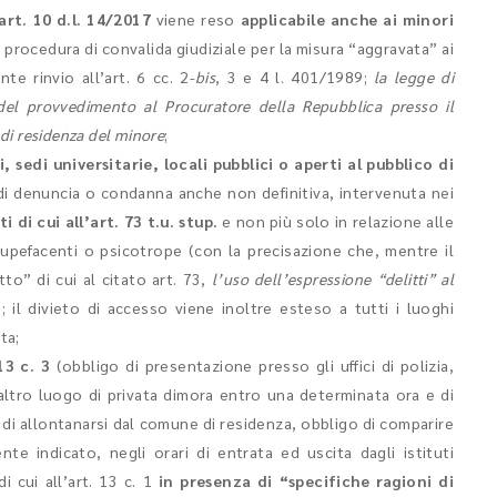
art. 10 d.l. 14/2017
viene reso
applicabile anche ai minori
 procedura di convalida giudiziale per la misura “aggravata” ai
nte rinvio all’art. 6 cc. 2-
bis
, 3 e 4 l. 401/1989;
la legge di
del provvedimento al Procuratore della Repubblica presso il
 di residenza del minore
;
, sedi universitarie, locali pubblici o aperti al pubblico di
di denuncia o condanna anche non definitiva, intervenuta nei
i di cui all’art. 73 t.u. stup.
e non più solo in relazione alle
upefacenti o psicotrope (con la precisazione che, mentre il
itto”
di cui al citato art. 73,
l’uso dell’espressione “delitti” al
); il divieto di accesso viene inoltre esteso a tutti i luoghi
ta;
13 c. 3
(obbligo di presentazione presso gli uffici di polizia,
 altro luogo di privata dimora entro una determinata ora e di
o di allontanarsi dal comune di residenza, obbligo di comparire
te indicato, negli orari di entrata ed uscita dagli istituti
di cui all’art. 13 c. 1
in presenza di “specifiche ragioni di