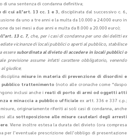
to di una sentenza di condanna definitiva;
 di cui all’art. 13 cc. 1 e 3
, disciplinata dal successivo c. 6,
usione da uno a tre anni e la multa da 10.000 a 24.000 euro in
one da sei mesi a due anni e multa da 8.000 a 20.000 euro);
ll’art. 13 c. 7
, che, per i casi di condanna per uno dei delitti ex
diate vicinanze di locali pubblici o aperti al pubblico, stabilisce
a essere
subordinata al divieto di accedere in locali pubblici o
tale previsione assume infatti carattere obbligatorio, venendo
 al giudice
;
 disciplina
misure in materia di prevenzione di disordini e
 di pubblico trattenimento
(noto alle cronache come “daspo
engono inclusi anche i
reati di porto di armi od oggetti atti
enza e minaccia a pubblico ufficiale
ex artt. 336 e 337 c.p.;
 misure, originariamente riferiti ai soli casi di condanna, anche
esi alla
sottoposizione alle misure cautelari degli arresti
cere
. Viene inoltre estesa la durata del divieto (ora compresa
ima per l’eventuale prescrizione dell’obbligo di presentazione