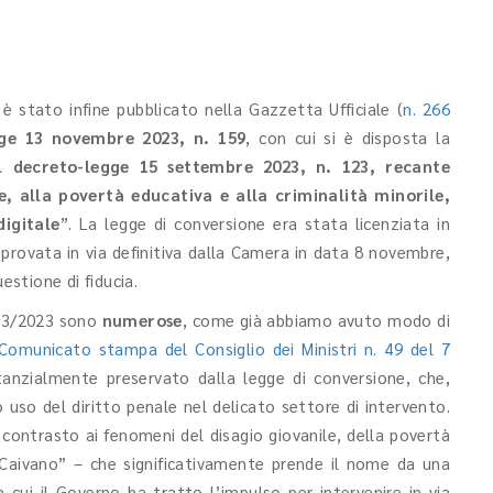
 è stato infine pubblicato nella Gazzetta Ufficiale (
n. 266
ge 13 novembre 2023, n. 159
, con cui si è disposta la
l decreto-legge 15 settembre 2023, n. 123, recante
e, alla povertà educativa e alla criminalità minorile,
igitale
”. La legge di conversione era stata licenziata in
provata in via definitiva dalla Camera in data 8 novembre,
stione di fiducia.
123/2023 sono
numerose
, come già abbiamo avuto modo di
Comunicato stampa del Consiglio dei Ministri n. 49 del 7
stanzialmente preservato dalla legge di conversione, che,
 uso del diritto penale nel delicato settore di intervento.
di contrasto ai fenomeni del disagio giovanile, della povertà
o Caivano” – che significativamente prende il nome da una
cui il Governo ha tratto l’impulso per intervenire in via