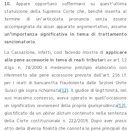
10.
Appare opportuno soffermarci su quest’ultima
statuizione della Suprema Corte che, benché inserita al
termine di un’articolata pronuncia senza essere
accompagnata da alcun apparato argomentativo, assume
un’importanza significativa in tema di trattamento
sanzionatorio
.
La Cassazione, infatti, così facendo mostra di
applicare
alle pene accessorie in tema di reati tributari
ex
art. 12
d.lgs. n. 74/2000 il medesimo principio elaborato con
riferimento alle pene accessorie previste dall’art. 216 l.f.
per i reati di bancarotta fraudolenta dalle Sezioni Unite
Suraci
già sopra richiamata
[12]
. Il giudice di legittimità, nel
suo massimo consesso, aveva operato in quell’occasione
un significativo
revirement
della propria giurisprudenza
[13]
,
giustificato da un
obiter dictum
contenuto nella sentenza
della Corte costituzionale n. 222/2018. Dopo aver preso
atto della diversa finalità che connota le pene principali da