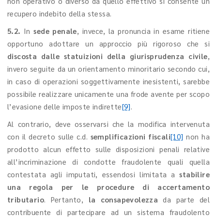
non operativo o diverso da quello effettivo si consente un
recupero indebito della stessa.
5.2.
In
sede penale
, invece, la pronuncia in esame ritiene
opportuno adottare un approccio più rigoroso che si
discosta dalle statuizioni della giurisprudenza civile
,
invero seguite da un orientamento minoritario secondo cui,
in caso di operazioni soggettivamente inesistenti, sarebbe
possibile realizzare unicamente una frode avente per scopo
l’evasione delle imposte indirette
[9]
.
Al contrario, deve osservarsi che la modifica intervenuta
con il decreto sulle c.d.
semplificazioni fiscali
[10]
non ha
prodotto alcun effetto sulle disposizioni penali relative
all’incriminazione di condotte fraudolente quali quella
contestata agli imputati, essendosi limitata a
stabilire
una regola per le procedure di accertamento
tributario
. Pertanto,
la consapevolezza
da parte del
contribuente di partecipare ad un sistema fraudolento