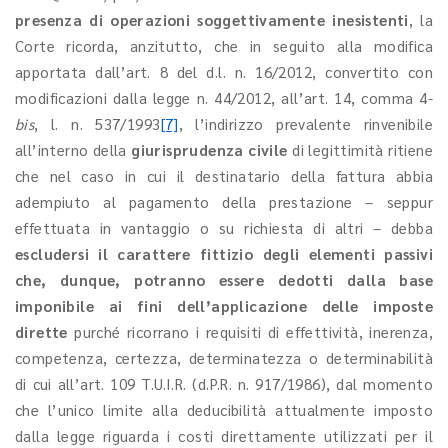
presenza di operazioni soggettivamente inesistenti
, la
Corte ricorda, anzitutto, che in seguito alla modifica
apportata dall’art. 8 del d.l. n. 16/2012, convertito con
modificazioni dalla legge n. 44/2012, all’art. 14, comma 4-
bis
, l. n. 537/1993
[7]
, l’indirizzo prevalente rinvenibile
all’interno della
giurisprudenza civile
di legittimità ritiene
che nel caso in cui il destinatario della fattura abbia
adempiuto al pagamento della prestazione – seppur
effettuata in vantaggio o su richiesta di altri – debba
escludersi il carattere fittizio degli elementi passivi
che, dunque, potranno essere dedotti dalla base
imponibile ai fini dell’applicazione delle imposte
dirette
purché ricorrano i requisiti di effettività, inerenza,
competenza, certezza, determinatezza o determinabilità
di cui all’art. 109 T.U.I.R. (d.P.R. n. 917/1986), dal momento
che l’unico limite alla deducibilità attualmente imposto
dalla legge riguarda i costi direttamente utilizzati per il