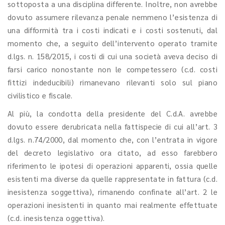
sottoposta a una disciplina differente. Inoltre, non avrebbe
dovuto assumere rilevanza penale nemmeno l’esistenza di
una difformità tra i costi indicati e i costi sostenuti, dal
momento che, a seguito dell’intervento operato tramite
d.lgs. n. 158/2015, i costi di cui una società aveva deciso di
farsi carico nonostante non le competessero (c.d. costi
fittizi indeducibili) rimanevano rilevanti solo sul piano
civilistico e fiscale.
Al più, la condotta della presidente del C.d.A. avrebbe
dovuto essere derubricata nella fattispecie di cui all’art. 3
d.lgs. n.74/2000, dal momento che, con l’entrata in vigore
del decreto legislativo ora citato, ad esso farebbero
riferimento le ipotesi di operazioni apparenti, ossia quelle
esistenti ma diverse da quelle rappresentate in fattura (c.d.
inesistenza soggettiva), rimanendo confinate all’art. 2 le
operazioni inesistenti in quanto mai realmente effettuate
(c.d. inesistenza oggettiva).