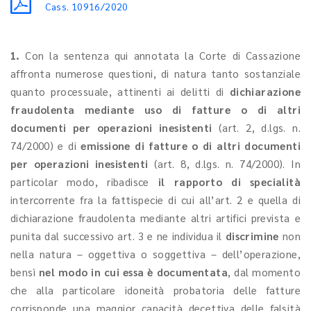
Cass. 10916/2020
1.
Con la sentenza qui annotata la Corte di Cassazione
affronta numerose questioni, di natura tanto sostanziale
quanto processuale, attinenti ai delitti di
dichiarazione
fraudolenta mediante uso di fatture o di altri
documenti per operazioni inesistenti
(art. 2, d.lgs. n.
74/2000) e di
emissione di fatture o di altri documenti
per operazioni inesistenti
(art. 8, d.lgs. n. 74/2000). In
particolar modo, ribadisce
il rapporto di specialità
intercorrente fra la fattispecie di cui all’art. 2 e quella di
dichiarazione fraudolenta mediante altri artifici prevista e
punita dal successivo art. 3 e ne individua il
discrimine
non
nella natura – oggettiva o soggettiva – dell’operazione,
bensì
nel modo in cui essa è documentata
, dal momento
che alla particolare idoneità probatoria delle fatture
corrisponde una maggior capacità decettiva delle falsità