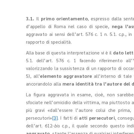
3.1.
Il
primo orientamento
, espresso dalla sen
d’appello di Roma nel caso di specie,
nega l’a
aggravato ai sensi dell’art. 576 c. 1 n. 5.1. c.p., 
rapporto di specialità.
Alla base di questa interpretazione vi è il
dato lett
5.1. dell’art. 576 c. 1 facendo riferimento all’
valorizzando la sussistenza di un rapporto di occas
5), all’
elemento aggravatore
all’interno di tal
ancorandolo alla
mera identità tra l’autore del d
La figura aggravata in esame, cioè, non sarebbe
sfociate nell’omicidio della vittima, ma piuttosto a
più gravi «dall’essere l’autore colui che prim
persecutori»
[3]
. I fatti di
atti persecutori
, conseg
dell’art. 612-
bis
c.p., il quale secondo questo indi
aggravato
, stante l’assenza di qualsiasi interferenz