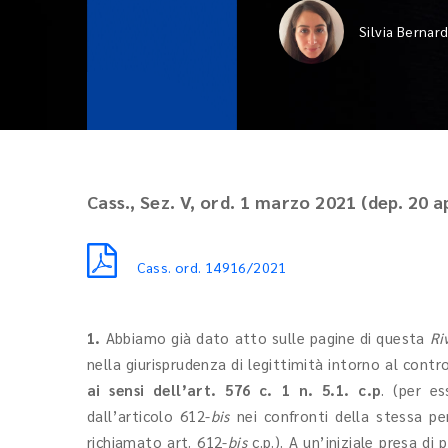
Silvia Bernard
Cass., Sez. V, ord. 1 marzo 2021 (dep. 20 ap
Cass. ord. 14916/2021
1.
Abbiamo già dato atto sulle pagine di questa
Riv
nella giurisprudenza di legittimità intorno al cont
ai sensi dell’art. 576 c. 1 n. 5.1. c.p
. (per e
dall’articolo 612-
bis
nei confronti della stessa pe
richiamato art. 612-
bis
c.p.). A un’iniziale presa di