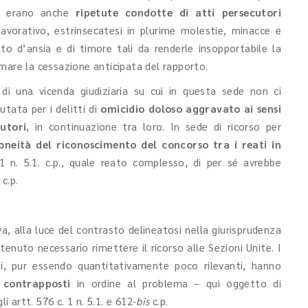
ne erano anche
ripetute condotte di atti persecutori
vorativo, estrinsecatesi in plurime molestie, minacce e
to d’ansia e di timore tali da renderle insopportabile la
mare la cessazione anticipata del rapporto.
di una vicenda giudiziaria su cui in questa sede non ci
ata per i delitti di
omicidio doloso aggravato
ai sensi
utori
, in continuazione tra loro. In sede di ricorso per
oneità del riconoscimento del concorso tra i reati in
1 n. 5.1. c.p., quale reato complesso, di per sé avrebbe
c.p.
, alla luce del contrasto delineatosi nella giurisprudenza
itenuto necessario rimettere il ricorso alle Sezioni Unite. I
ti, pur essendo quantitativamente poco rilevanti, hanno
contrapposti
in ordine al problema – qui oggetto di
i artt. 576 c. 1 n. 5.1. e 612-
bis
c.p.