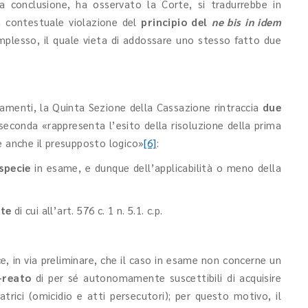
sa conclusione, ha osservato la Corte, si tradurrebbe in
con contestuale violazione del
principio del
ne bis in idem
omplesso, il quale vieta di addossare uno stesso fatto due
tamenti, la Quinta Sezione della Cassazione rintraccia
due
a seconda «rappresenta l’esito della risoluzione della prima
anche il presupposto logico»
[6]
:
specie
in esame, e dunque dell’applicabilità o meno della
nte
di cui all’art. 576 c. 1 n. 5.1. c.p.
e, in via preliminare, che il caso in esame non concerne un
i-reato
di per sé autonomamente suscettibili di acquisire
atrici (omicidio e atti persecutori); per questo motivo, il