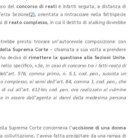
nso del
concorso di reati
è infatti seguita, a distanza di
Terza Sezione
[2]
, orientata a rintracciare nella fattispecie
si di
reato complesso
, in cui il delitto di
stalking
dovrebbe
otrebbe presto trovare un’autorevole composizione: con
 della Suprema Corte
– chiamata a sua volta a prendere
 ha deciso di
rimettere la questione alle Sezioni Unite
.
ello specifico, «
Se, in caso di concorso tra i fatti-reato di
dell’art. 576, comma primo, n. 5.1, cod. pen., sussista un
eato complesso, ai sensi dell’art. 84, comma 1, cod. pen., che
di cui all’art. 612-
bis
cod. pen. ove realizzato al culmine
e in essere dall’agente ai danni della medesima persona
lla Suprema Corte concerneva l’
uccisione di una donna
na colluttazione, l’aveva fatta precipitare da una rampa di