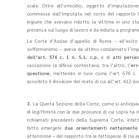
scale. Oltre all’omicidio, oggetto d’imputazio
commesse dall’imputata nel corso del rapporto la
ingiurie che avevano ridotto la vittima in uno sta
presenza sul luogo di lavoro e da indurla a program
La Corte d’Assise d’appello di Roma – all’esito 
soffermeremo – aveva da ultimo condannato l’imput
dell’art. 576 c. 1 n. 5.1. c.p.
e
di
atti persec
cassazione la difesa contestava, tra l’altro, l’
err
questione
, mettendo in luce come l’art. 576 c. 
assorbito il disvalore del reato di cui all’art. 612-
bis
3.
La Quinta Sezione della Corte, come si anticipava
di legittimità con le due pronunce di cui sopra ha r
richiamati precedenti della Suprema Corte, infat
fatto emergere
due orientamenti nettamente 
attenzione – del rapporto tra le fattispecie di cui agl