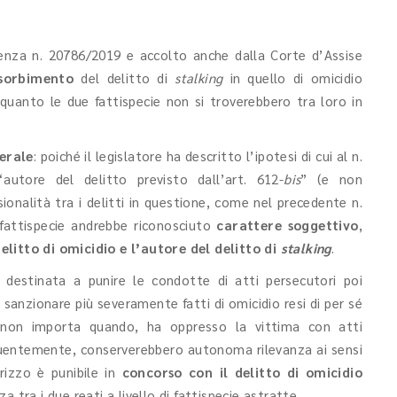
tenza n. 20786/2019 e accolto anche dalla Corte d’Assise
ssorbimento
del delitto di
stalking
in quello di omicidio
in quanto le due fattispecie non si troverebbero tra loro in
erale
: poiché il legislatore ha descritto l’ipotesi di cui al n.
“autore del delitto previsto dall’art. 612-
bis
” (e non
ionalità tra i delitti in questione, come nel precedente n.
e fattispecie andrebbe riconosciuto
carattere soggettivo
,
elitto di omicidio e l’autore del delitto di
stalking
.
 destinata a punire le condotte di atti persecutori poi
 sanzionare più severamente fatti di omicidio resi di per sé
a, non importa quando, ha oppresso la vittima con atti
uentemente, conserverebbero autonoma rilevanza ai sensi
rizzo è punibile in
concorso con il delitto di omicidio
a tra i due reati a livello di fattispecie astratte.