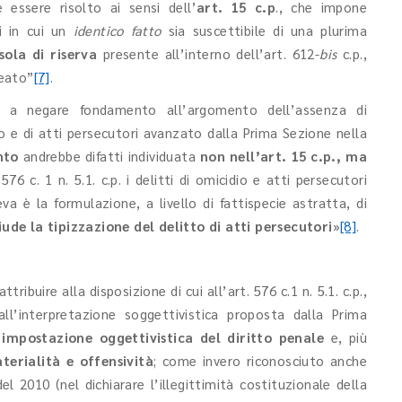
essere risolto ai sensi dell’
art. 15 c.p
., che impone
si in cui un
identico fatto
sia suscettibile di una plurima
sola di riserva
presente all’interno dell’art. 612-
bis
c.p.,
reato”
[7]
.
, a negare fondamento all’argomento dell’assenza di
to e di atti persecutori avanzato dalla Prima Sezione nella
nto
andrebbe difatti individuata
non nell’art. 15 c.p., ma
576 c. 1 n. 5.1. c.p. i delitti di omicidio e atti persecutori
a è la formulazione, a livello di fattispecie astratta, di
ude la tipizzazione del delitto di atti persecutori
»
[8]
.
ibuire alla disposizione di cui all’art. 576 c.1 n. 5.1. c.p.,
ll’interpretazione soggettivistica proposta dalla Prima
’
impostazione oggettivistica del diritto penale
e, più
aterialità e offensività
; come invero riconosciuto anche
l 2010 (nel dichiarare l’illegittimità costituzionale della