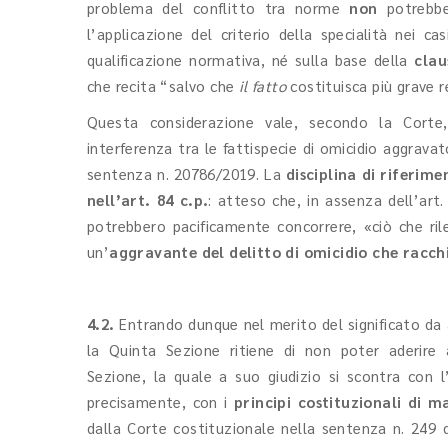
problema del conflitto tra norme
non
potrebbe 
l’applicazione del criterio della specialità nei ca
qualificazione normativa, né sulla base della
clau
che recita “salvo che
il fatto
costituisca più grave 
Questa considerazione vale, secondo la Corte
interferenza tra le fattispecie di omicidio aggrava
sentenza n. 20786/2019. La
disciplina di riferime
nell’art. 84 c.p.
: atteso che, in assenza dell’art. 
potrebbero pacificamente concorrere, «ciò che rilev
un’
aggravante del delitto di omicidio che racchi
4.2.
Entrando dunque nel merito del significato da attr
la Quinta Sezione ritiene di non poter aderire a
Sezione, la quale a suo giudizio si scontra con l
precisamente, con i
principi costituzionali di m
dalla Corte costituzionale nella sentenza n. 249 de