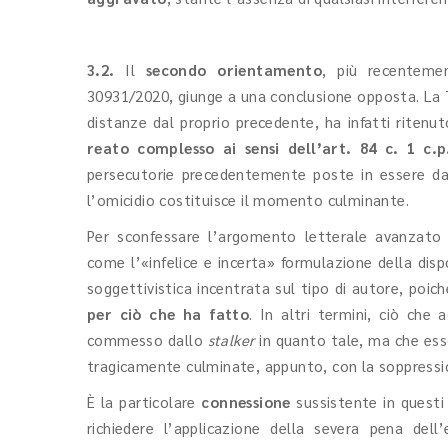
3.2.
Il
secondo orientamento
, più recenteme
30931/2020, giunge a una conclusione opposta. La
distanze dal proprio precedente, ha infatti ritenuto
reato complesso ai sensi dell’art. 84 c. 1 c.p
persecutorie precedentemente poste in essere dal
l’omicidio costituisce il momento culminante.
Per sconfessare l’argomento letterale avanzato 
come l’«infelice e incerta» formulazione della disp
soggettivistica incentrata sul tipo di autore, poic
per ciò che ha fatto
. In altri termini, ciò che 
commesso dallo
stalker
in quanto tale, ma che ess
tragicamente culminate, appunto, con la soppressio
È la particolare
connessione
sussistente in questi c
richiedere l’applicazione della severa pena del