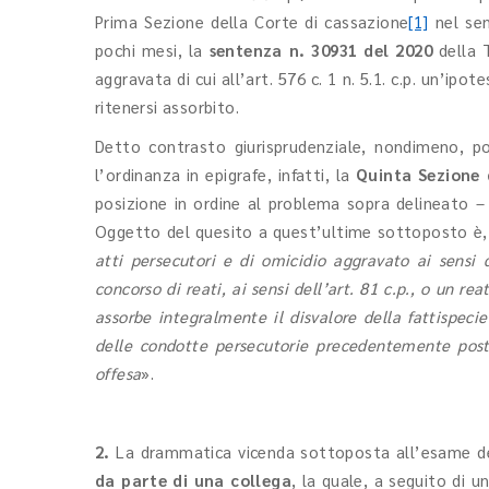
Prima Sezione della Corte di cassazione
[1]
nel se
pochi mesi, la
sentenza n. 30931 del 2020
della 
aggravata di cui all’art. 576 c. 1 n. 5.1. c.p. un’ipote
ritenersi assorbito.
Detto contrasto giurisprudenziale, nondimeno, p
l’ordinanza in epigrafe, infatti, la
Quinta Sezione
posizione in ordine al problema sopra delineato –
Oggetto del quesito a quest’ultime sottoposto è, n
atti persecutori e di omicidio aggravato ai sensi 
concorso di reati, ai sensi dell’art. 81 c.p., o un r
assorbe integralmente il disvalore della fattispecie 
delle condotte persecutorie precedentemente post
offesa
».
2.
La drammatica vicenda sottoposta all’esame de
da parte di una collega
, la quale, a seguito di u