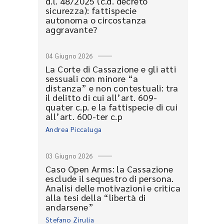
d.l. 48/2025 (c.d. decreto
sicurezza): fattispecie
autonoma o circostanza
aggravante?
04 Giugno 2026
La Corte di Cassazione e gli atti
sessuali con minore “a
distanza” e non contestuali: tra
il delitto di cui all’art. 609-
quater c.p. e la fattispecie di cui
all’art. 600-ter c.p
Andrea Piccaluga
03 Giugno 2026
Caso Open Arms: la Cassazione
esclude il sequestro di persona.
Analisi delle motivazioni e critica
alla tesi della “libertà di
andarsene”
Stefano Zirulia