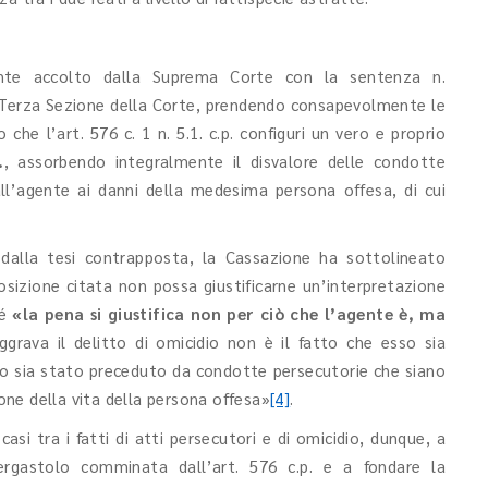
nte accolto dalla Suprema Corte con la sentenza n.
 Terza Sezione della Corte, prendendo consapevolmente le
 che l’art. 576 c. 1 n. 5.1. c.p. configuri un vero e proprio
.
, assorbendo integralmente il disvalore delle condotte
l’agente ai danni della medesima persona offesa, di cui
dalla tesi contrapposta, la Cassazione ha sottolineato
osizione citata non possa giustificarne un’interpretazione
hé
«la pena si giustifica non per ciò che l’agente è, ma
aggrava il delitto di omicidio non è il fatto che esso sia
o sia stato preceduto da condotte persecutorie che siano
ne della vita della persona offesa»
[4]
.
asi tra i fatti di atti persecutori e di omicidio, dunque, a
l’ergastolo comminata dall’art. 576 c.p. e a fondare la