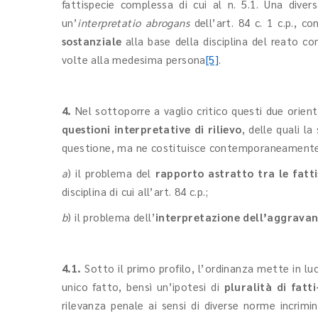
fattispecie complessa di cui al n. 5.1. Una diver
un’
interpretatio abrogans
dell’art. 84 c. 1 c.p., 
sostanziale
alla base della disciplina del reato c
volte alla medesima persona
[5]
.
4.
Nel sottoporre a vaglio critico questi due orien
questioni interpretative di rilievo
, delle quali l
questione, ma ne costituisce contemporaneamente 
a
) il problema del
rapporto astratto tra le fatti
disciplina di cui all’art. 84 c.p.;
b
) il problema dell’
interpretazione dell’aggrava
4.1.
Sotto il primo profilo, l’ordinanza mette in luc
unico fatto, bensì un’ipotesi di
pluralità di fatt
rilevanza penale ai sensi di diverse norme incrimin