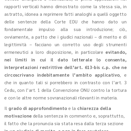
rapporti verticali hanno dimostrato come la stessa sia, in
astratto, idonea a reprimere fatti analoghi a quelli oggetto
delle sentenze della Corte EDU che hanno dato un
fondamentale impulso alla sua introduzione; ciò,
ovviamente, a patto che i giudici nazionali – di merito e di
legittimità – facciano un corretto uso degli strumenti
ermeneutici a loro disposizione, in particolare
evitando,
nei limiti in cui il dato letterale lo consenta,
interpretazioni restrittive dell’art. 613-bis c.p. che ne
circoscrivano indebitamente l’ambito applicativo
, e
che in quanto tali si porrebbero in contrasto con l’art. 3
Cedu, con l’art. 1 della Convenzione ONU contro la tortura
e con le altre norme sovranazionali rilevanti in materia.
Il
grado di approfondimento
e la
chiarezza della
motivazione
della sentenza in commento e, soprattutto,
il fatto che la pronuncia sia stata resa dalla terza sezione
in un giudizio di merito, e non in fase cautelare
,