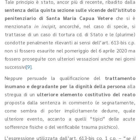
Tale principio è stato, ancor più di recente, ribadito dalla
sentenza della quinta sezione sulle vicende dell’istituto
penitenziario di Santa Maria Capua Vetere
che si è
menzionata
in incipit
, ancorché, nel caso di specie, si
trattasse di un caso di tortura cd. di Stato e le (plurime)
condotte penalmente rilevanti ai sensi dell’art. 613-bis c.p.
non si fossero esaurite nel pomeriggio del 6 aprile 2020 ma
fossero proseguite con ulteriori vessazioni anche nei giorni
successivi
[9]
.
Neppure persuade la qualificazione del
trattamento
inumano e degradante per la dignità della persona
alla
stregua di un
ulteriore elemento costitutivo del reato
proposta dalla sentenza in commento (e segnatamente,
come sembra di poter implicitamente dedurre, quale
ulteriore evento, accanto a quelli “tipici” delle acute
sofferenze fisiche o del verificabile trauma psichico).
L’espressione utilizzata dall’art. 613-bis co. 1 c.p. – “
se il