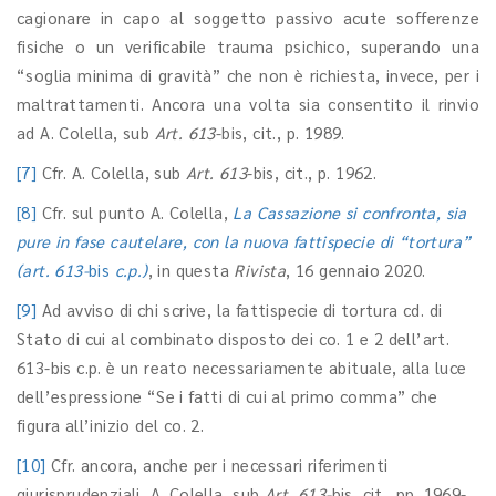
cagionare in capo al soggetto passivo acute sofferenze
fisiche o un verificabile trauma psichico, superando una
“soglia minima di gravità” che non è richiesta, invece, per i
maltrattamenti. Ancora una volta sia consentito il rinvio
ad A. Colella, sub
Art. 613
-bis, cit., p. 1989.
[7]
Cfr. A. Colella, sub
Art. 613
-bis, cit., p. 1962.
[8]
Cfr. sul punto A. Colella,
La Cassazione si confronta, sia
pure in fase cautelare, con la nuova fattispecie di “tortura”
(art. 613-
bis
c.p.)
, in questa
Rivista
, 16 gennaio 2020.
[9]
Ad avviso di chi scrive, la fattispecie di tortura cd. di
Stato di cui al combinato disposto dei co. 1 e 2 dell’art.
613-bis c.p. è un reato necessariamente abituale, alla luce
dell’espressione “Se i fatti di cui al primo comma” che
figura all’inizio del co. 2.
[10]
Cfr. ancora, anche per i necessari riferimenti
giurisprudenziali, A. Colella, sub
Art. 613-
bis, cit., pp. 1969-