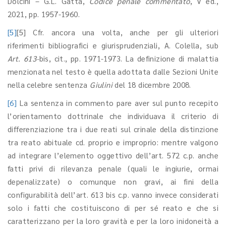
Dolcini – G.L. Gatta,
Codice penale commentato
, V ed.,
2021, pp. 1957-1960.
[5]
[5] Cfr. ancora una volta, anche per gli ulteriori
riferimenti bibliografici e giurisprudenziali, A. Colella, sub
Art. 613-
bis, cit., pp. 1971-1973. La definizione di malattia
menzionata nel testo è quella adottata dalle Sezioni Unite
nella celebre sentenza
Giulini
del 18 dicembre 2008.
[6]
La sentenza in commento pare aver sul punto recepito
l’orientamento dottrinale che individuava il criterio di
differenziazione tra i due reati sul crinale della distinzione
tra reato abituale cd. proprio e improprio: mentre valgono
ad integrare l’elemento oggettivo dell’art. 572 c.p. anche
fatti privi di rilevanza penale (quali le ingiurie, ormai
depenalizzate) o comunque non gravi, ai fini della
configurabilità dell’art. 613 bis c.p. vanno invece considerati
solo i fatti che costituiscono di per sé reato e che si
caratterizzano per la loro gravità e per la loro inidoneità a