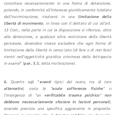
consistere necessariamente in una forma di detenzione,
potendo, in conformità all'interesse giuridicamente tutelato
dall'incriminazione, risolversi in una
limitazione della
libertà di movimento
, in linea con il dettato di cui all'art.
13 Cost., nella parte in cui la disposizione si riferisce, oltre
alla detenzione, a qualsiasi altra restrizione della libertà
personale, dovendosi invece escludere che ogni forma di
limitazione della libertà in senso lato (di fare o di non fare)
rientri nell'oggettività giuridica criminosa della fattispecie
in esame
” (
par. 3.3.
della motivazione).
6.
Quanto agli “
eventi
tipici del reato, tra di loro
alternativi
, ossia le "
acute sofferenze fisiche
" o
l'insorgenza di "un
verificabile trauma psichico
"
non
debbono necessariamente sfociare in lesioni personali
,
essendo prevista una specifica aggravante in proposito.
Neppure è previsto che il
trauma psichico
sia durevole,