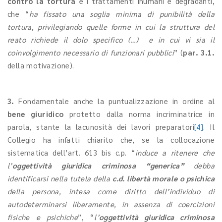
contro la tortura
e i trattamenti inumani e degradanti,
che “
ha fissato una soglia minima di punibilità della
tortura, privilegiando quelle forme in cui la struttura del
reato richiede il dolo specifico (…) e in cui vi sia il
coinvolgimento necessario di funzionari pubblici
” (
par. 3.1.
della motivazione).
3.
Fondamentale anche la puntualizzazione in ordine al
bene giuridico
protetto dalla norma incriminatrice in
parola, stante la lacunosità dei lavori preparatori
[4]
. Il
Collegio ha infatti chiarito che, se la collocazione
sistematica dell’art. 613 bis c.p. “
induce a ritenere che
l’
oggettività giuridica criminosa “generica”
debba
identificarsi nella tutela della
c.d. libertà morale o psichica
della persona, intesa come diritto dell’individuo di
autodeterminarsi liberamente, in assenza di coercizioni
fisiche e psichiche
”, “
l’
oggettività giuridica criminosa