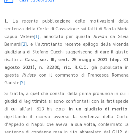
1.
La recente pubblicazione delle motivazioni della
sentenza della Corte di Cassazione sui fatti di Santa Maria
Capua Vetere
[1]
, annotata per questa
Rivista
da Silvia
Bernardi
[2]
, e l’altrettanto recente epilogo della vicenda
giudiziaria di Stefano Cucchi suggeriscono di dare il giusto
risalto a
Cass., sez. III, sent. 25 maggio 2021 (dep. 31
agosto 2021), n. 32380, ric. R.C.C.
già pubblicata in
questa
Rivista
con il commento di Francesca Romana
Garisto
[3]
.
Si tratta, a quel che consta, della prima pronuncia in cui i
giudici di legittimità si sono confrontati con la fattispecie
di cui all’art. 613 bis c.p.p.
in un giudizio di merito
,
rigettando il ricorso avverso la sentenza della Corte
d’Appello di Napoli che aveva, a sua volta, confermato la
sentenza di condanna resa in rito abbreviato dal G.U.P. di