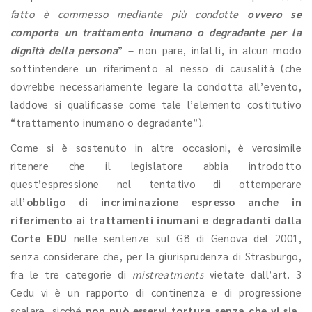
fatto è commesso mediante più condotte
ovvero se
comporta
un trattamento inumano o degradante per la
dignità della persona
” – non pare, infatti, in alcun modo
sottintendere un riferimento al nesso di causalità (che
dovrebbe necessariamente legare la condotta all’evento,
laddove si qualificasse come tale l’elemento costitutivo
“trattamento inumano o degradante”).
Come si è sostenuto in altre occasioni, è verosimile
ritenere che il legislatore abbia introdotto
quest’espressione nel tentativo di ottemperare
all’
obbligo di incriminazione espresso anche in
riferimento ai trattamenti inumani e degradanti dalla
Corte EDU
nelle sentenze sul G8 di Genova del 2001,
senza considerare che, per la giurisprudenza di Strasburgo,
fra le tre categorie di
mistreatments
vietate dall’art. 3
Cedu vi è un rapporto di continenza e di progressione
scalare, sicché
non può esservi tortura senza che vi sia,