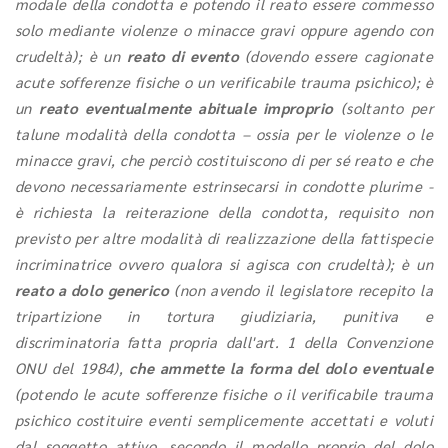
modale della condotta e potendo il reato essere commesso
solo mediante violenze o minacce gravi oppure agendo con
crudeltà); è un
reato di evento
(dovendo essere cagionate
acute sofferenze fisiche o un verificabile trauma psichico); è
un
reato eventualmente abituale improprio
(soltanto per
talune modalità della condotta – ossia per le violenze o le
minacce gravi, che perciò costituiscono di per sé reato e che
devono necessariamente estrinsecarsi in condotte plurime -
è richiesta la reiterazione della condotta, requisito non
previsto per altre modalità di realizzazione della fattispecie
incriminatrice ovvero qualora si agisca con crudeltà); è un
reato a dolo generico
(non avendo il legislatore recepito la
tripartizione in tortura giudiziaria, punitiva e
discriminatoria fatta propria dall'art. 1 della Convenzione
ONU del 1984),
che ammette la forma del dolo eventuale
(potendo le acute sofferenze fisiche o il verificabile trauma
psichico costituire eventi semplicemente accettati e voluti
dal soggetto attivo, secondo il modello proprio del dolo