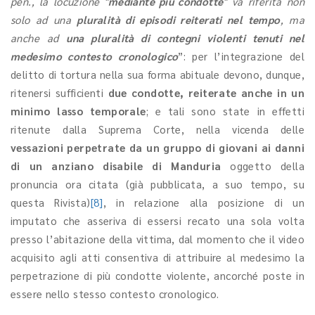
pen., la locuzione "
mediante più condotte
" va riferita non
solo ad una
pluralità di episodi reiterati nel tempo
, ma
anche ad
una pluralità di contegni violenti tenuti nel
medesimo contesto cronologico
”: per l’integrazione del
delitto di tortura nella sua forma abituale devono, dunque,
ritenersi sufficienti
due condotte, reiterate anche in un
minimo lasso temporale
; e tali sono state in effetti
ritenute dalla Suprema Corte, nella vicenda delle
vessazioni perpetrate da un gruppo di giovani ai danni
di un anziano disabile di Manduria
oggetto della
pronuncia ora citata (già pubblicata, a suo tempo, su
questa Rivista)
[8]
, in relazione alla posizione di un
imputato che asseriva di essersi recato una sola volta
presso l’abitazione della vittima, dal momento che il video
acquisito agli atti consentiva di attribuire al medesimo la
perpetrazione di più condotte violente, ancorché poste in
essere nello stesso contesto cronologico.