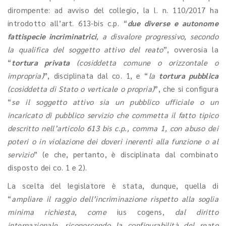
dirompente: ad avviso del collegio, la l. n. 110/2017 ha
introdotto all’art. 613-bis c.p. “
due diverse e autonome
fattispecie incriminatrici
, a disvalore progressivo, secondo
la qualifica del soggetto attivo del reato
”, ovverosia la
“
tortura privata
(cosiddetta comune o orizzontale o
impropria)
”, disciplinata dal co. 1, e “
la
tortura pubblica
(cosiddetta di Stato o verticale o propria)
”, che si configura
“
se il soggetto attivo sia un pubblico ufficiale o un
incaricato di pubblico servizio che commetta il fatto tipico
descritto nell’articolo 613 bis c.p., comma 1, con abuso dei
poteri o in violazione dei doveri inerenti alla funzione o al
servizio
” (e che, pertanto, è disciplinata dal combinato
disposto dei co. 1 e 2).
La scelta del legislatore è stata, dunque, quella di
“
ampliare il raggio dell’incriminazione rispetto alla soglia
minima richiesta, come
ius cogens
, dal diritto
internazionale, riconoscendo la configurabilità del reato