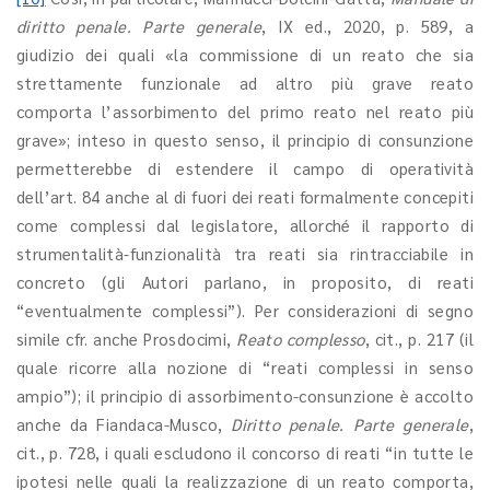
diritto penale. Parte generale
, IX ed., 2020, p. 589, a
giudizio dei quali «la commissione di un reato che sia
strettamente funzionale ad altro più grave reato
comporta l’assorbimento del primo reato nel reato più
grave»; inteso in questo senso, il principio di consunzione
permetterebbe di estendere il campo di operatività
dell’art. 84 anche al di fuori dei reati formalmente concepiti
come complessi dal legislatore, allorché il rapporto di
strumentalità-funzionalità tra reati sia rintracciabile in
concreto (gli Autori parlano, in proposito, di reati
“eventualmente complessi”). Per considerazioni di segno
simile cfr. anche Prosdocimi,
Reato complesso
, cit., p. 217 (il
quale ricorre alla nozione di “reati complessi in senso
ampio”); il principio di assorbimento-consunzione è accolto
anche da Fiandaca-Musco,
Diritto penale. Parte generale
,
cit., p. 728, i quali escludono il concorso di reati “in tutte le
ipotesi nelle quali la realizzazione di un reato comporta,