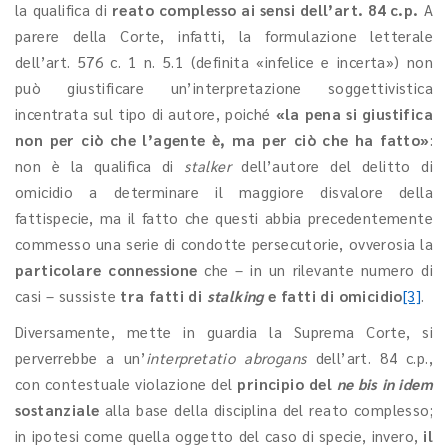
la qualifica di
reato complesso ai sensi dell’art. 84 c.p.
A
parere della Corte, infatti, la formulazione letterale
dell’art. 576 c. 1 n. 5.1 (definita «infelice e incerta») non
può giustificare un’interpretazione soggettivistica
incentrata sul tipo di autore, poiché
«la pena si giustifica
non per ciò che l’agente è, ma per ciò che ha fatto»
:
non è la qualifica di
stalker
dell’autore del delitto di
omicidio a determinare il maggiore disvalore della
fattispecie, ma il fatto che questi abbia precedentemente
commesso una serie di condotte persecutorie, ovverosia la
particolare connessione
che – in un rilevante numero di
casi – sussiste
tra fatti di
stalking
e fatti di omicidio
[3]
.
Diversamente, mette in guardia la Suprema Corte, si
perverrebbe a un’
interpretatio abrogans
dell’art. 84 c.p.,
con contestuale violazione del
principio del
ne bis in idem
sostanziale
alla base della disciplina del reato complesso;
in ipotesi come quella oggetto del caso di specie, invero,
il