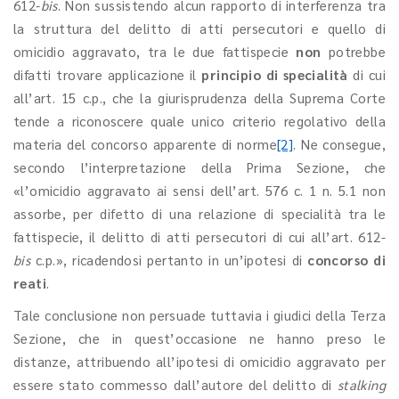
612-
bis
. Non sussistendo alcun rapporto di interferenza tra
la struttura del delitto di atti persecutori e quello di
omicidio aggravato, tra le due fattispecie
non
potrebbe
difatti trovare applicazione il
principio di specialità
di cui
all’art. 15 c.p., che la giurisprudenza della Suprema Corte
tende a riconoscere quale unico criterio regolativo della
materia del concorso apparente di norme
[2]
. Ne consegue,
secondo l’interpretazione della Prima Sezione, che
«l’omicidio aggravato ai sensi dell’art. 576 c. 1 n. 5.1 non
assorbe, per difetto di una relazione di specialità tra le
fattispecie, il delitto di atti persecutori di cui all’art. 612-
bis
c.p.», ricadendosi pertanto in un’ipotesi di
concorso di
reati
.
Tale conclusione non persuade tuttavia i giudici della Terza
Sezione, che in quest’occasione ne hanno preso le
distanze, attribuendo all’ipotesi di omicidio aggravato per
essere stato commesso dall’autore del delitto di
stalking