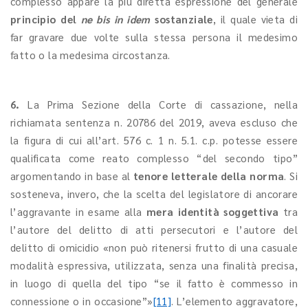
complesso appare la più diretta espressione del generale
principio del
ne bis in idem
sostanziale
, il quale vieta di
far gravare due volte sulla stessa persona il medesimo
fatto o la medesima circostanza.
6.
La Prima Sezione della Corte di cassazione, nella
richiamata sentenza n. 20786 del 2019, aveva escluso che
la figura di cui all’art. 576 c. 1 n. 5.1. c.p. potesse essere
qualificata come reato complesso “del secondo tipo”
argomentando in base al
tenore letterale della norma
. Si
sosteneva, invero, che la scelta del legislatore di ancorare
l’aggravante in esame alla
mera identità soggettiva
tra
l’autore del delitto di atti persecutori e l’autore del
delitto di omicidio «non può ritenersi frutto di una casuale
modalità espressiva, utilizzata, senza una finalità precisa,
in luogo di quella del tipo “se il fatto è commesso in
connessione o in occasione”»
[11]
. L’elemento aggravatore,