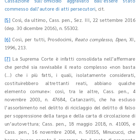
Cassazione sull’omicidio aggravato dall’essere stato
commesso dall’autore di atti persecutori
, cit.
[5]
Così, da ultimo, Cass. pen., Sez. III, 22 settembre 2016
(dep. 30 dicembre 2016), n. 55302.
[6]
Così, per tutti, Prosdocimi,
Reato complesso
,
Dpen
, XI,
1996, 213.
[7]
La Suprema Corte è infatti consolidata nell’affermare
che perché sia ravvisabile il reato complesso «non basta
(…) che i più fatti, i quali, isolatamente considerati,
costituirebbero altrettanti reati, abbiano qualche
elemento comune»: così, tra le altre, Cass. pen., 4
novembre 2003, n. 47684, Catanzariti, che ha escluso
l’assorbimento nel delitto di riciclaggio del delitto di falso
per soppressione della targa e della carta di circolazione di
un’autovettura; Cass. pen., 18 maggio 2018, n. 41005, e
Cass. pen., 16 novembre 2004, n. 50155, Minucucci, che
hanno invece negato il concorso tra il reato di procurata