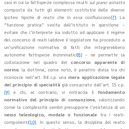
casi in cui la fattispecie complessa risulti
sul piano astratto
composta da tutti gli elementi costitutivi delle diverse
ipotesi tipiche di reato che in essa confluiscono
[7]
. La
“funzione pratica” svolta dall’istituto in questione –
evitare che l’interprete sia indotto ad applicare il regime
del concorso di reati laddove il legislatore ha proceduto a
un’unificazione normativa di fatti che integrerebbero
autonome fattispecie incriminatici
[8]
– ne permette la
collocazione nel quadro del
concorso apparente di
norme
; la dottrina, come noto, è peraltro divisa tra chi
riconosce nell’art. 84 c.p. una
mera applicazione legale
del principio di specialità
già consacrato dall’art. 15 c.p.
[9]
e chi, al contrario, vi rintraccia il
fondamento
normativo del principio di consunzione
, valorizzando
come la complessità sembri presupporre l’esistenza di un
nesso teleologico, modale o funzionale
tra i reati-
componenti
[10]
. In questo senso, la disciplina del reato