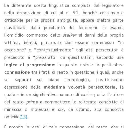
La differente scelta linguistica compiuta dal legislatore
nella disposizione di cui al n. 5.1, benché certamente
criticabile per la propria ambiguità, appare d’altra parte
giustificata dalla peculiarità del fenomeno in esame;
l’omicidio commesso dallo
stalker
ai danni della propria
vittima, infatti, piuttosto che essere commesso “in
occasione” o “contestualmente” agli atti persecutori è
preceduto e “preparato” da quest’ultimi, secondo una
logica di progressione
: in questo risiede la particolare
connessione
tra i fatti di reato in questione, i quali, anche
se separati sul piano cronologico, costituiscono
espressione della
medesima volontà persecutoria
, la
quale – in un significativo numero di casi – porta l’autore
del reato
prima
a commettere le reiterate condotte di
minaccia o molestia e
poi
, da ultimo, alla condotta
omicida
[13]
.
È proprio in virtù di tale connessione, del resto, che si