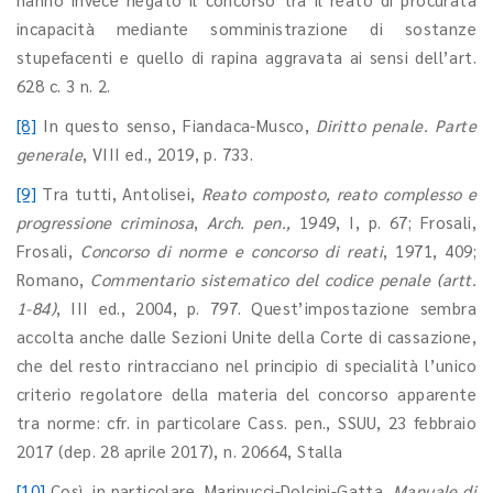
incapacità mediante somministrazione di sostanze
stupefacenti e quello di rapina aggravata ai sensi dell’art.
628 c. 3 n. 2.
[8]
In questo senso, Fiandaca-Musco,
Diritto penale. Parte
generale
, VIII ed., 2019, p. 733.
[9]
Tra tutti, Antolisei,
Reato composto, reato complesso e
progressione criminosa
,
Arch. pen.,
1949, I, p. 67; Frosali,
Frosali,
Concorso di norme e concorso di reati
, 1971, 409;
Romano,
Commentario sistematico del codice penale (artt.
1-84)
, III ed., 2004, p. 797. Quest’impostazione sembra
accolta anche dalle Sezioni Unite della Corte di cassazione,
che del resto rintracciano nel principio di specialità l’unico
criterio regolatore della materia del concorso apparente
tra norme: cfr. in particolare Cass. pen., SSUU, 23 febbraio
2017 (dep. 28 aprile 2017), n. 20664, Stalla
[10]
Così, in particolare, Marinucci-Dolcini-Gatta,
Manuale di