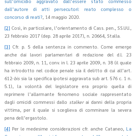
sull’omicidio aggravato dall’essere stato commesso
dall’autore di atti persecutori: reato complesso o
concorso di reati?
, 14 maggio 2020.
[2]
Così, in particolare, l’orientamento di Cass. pen., SS.UU.,
23 febbraio 2017 (dep. 28 aprile 2017), n. 20664, Stalla.
[3]
Cfr. p. 5 della sentenza in commento. Come emerge
anche dai lavori parlamentari di redazione del d.l. 23
febbraio 2009, n. 11, conv. in l. 23 aprile 2009, n. 38 (il quale
ha introdotto nel codice penale sia il delitto di cui all’art.
612-
bis
sia la specifica ipotesi aggravata sub art. 576 c. 1 n.
5.1), la volontà del legislatore era proprio quella di
reprimere l’allarmante fenomeno sociale rappresentato
dagli omicidi commessi dallo
stalker
ai danni della propria
vittima, per il quale si sceglieva di comminare la severa
pena dell’ergastolo.
[4]
Per le medesime considerazioni cfr. anche Cataneo,
La