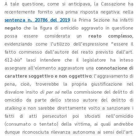
A tale questione, come si anticipava, la Cassazione ha
recentemente fornito una prima risposta negativa: nella
sentenza n. 20786 del 2019
la Prima Sezione ha infatti
negato
che la figura di omicidio aggravato in questione
possa essere considerata un
reato complesso
,
evidenziando come l’utilizzo dell’espressione “essere il
fatto commesso dall’autore del reato previsto dall’art.
612-
bis
” lasci intendere che il legislatore ha inteso
assegnare all’elemento aggravatore una
connotazione di
carattere soggettivo e non oggettivo
; l’aggravamento di
pena, cioè, troverebbe la propria giustificazione nel
disvalore insito
di per sé
nella commissione del delitto di
omicidio da parte dello stesso autore del delitto di
stalking
e non sarebbe direttamente volto a sanzionare i
fatti di atti persecutori poi sfociati nell’omicidio
(consumato o tentato) della vittima, ai quali andrebbe
dunque riconosciuta rilevanza autonoma ai sensi dell’art.