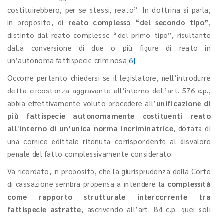
costituirebbero, per se stessi, reato”. In dottrina si parla,
in proposito, di
reato complesso “del secondo tipo”
,
distinto dal reato complesso “del primo tipo”, risultante
dalla conversione di due o più figure di reato in
un’autonoma fattispecie criminosa
[6]
.
Occorre pertanto chiedersi se il legislatore, nell’introdurre
detta circostanza aggravante all’interno dell’art. 576 c.p.,
abbia effettivamente voluto procedere all’
unificazione di
più fattispecie autonomamente costituenti reato
all’interno di un’unica norma incriminatrice
, dotata di
una cornice edittale ritenuta corrispondente al disvalore
penale del fatto complessivamente considerato.
Va ricordato, in proposito, che la giurisprudenza della Corte
di cassazione sembra propensa a intendere la
complessità
come rapporto strutturale intercorrente tra
fattispecie astratte
, ascrivendo all’art. 84 c.p. quei soli