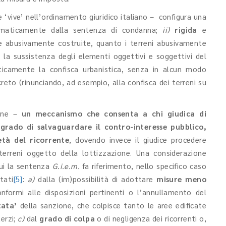
te ‘vive’ nell’ordinamento giuridico italiano – configura una
omaticamente dalla sentenza di condanna;
ii)
rigida
e
re abusivamente costruite, quanto i terreni abusivamente
i la sussistenza degli elementi oggettivi e soggettivi del
ticamente la confisca urbanistica, senza in alcun modo
reto (rinunciando, ad esempio, alla confisca dei terreni su
ione –
un meccanismo che consenta a chi giudica di
grado di salvaguardare il contro-interesse pubblico,
età del ricorrente
, dovendo invece il giudice procedere
 terreni oggetto della lottizzazione. Una considerazione
cui la sentenza
G.i.e.m.
fa riferimento, nello specifico caso
tati
[5]
:
a)
dalla (im)possibilità di adottare
misure meno
nformi alle disposizioni pertinenti o l’annullamento del
tata’
della sanzione, che colpisce tanto le aree edificate
erzi;
c)
dal
grado di colpa
o di negligenza dei ricorrenti o,