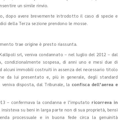
sentire un simile rinvio.
o, dopo avere brevemente introdotto il caso di specie e
iudici della Terza sezione prendono le mosse.
mmento trae origine è presto riassunta.
 Kallipoli srl, veniva condannato – nel luglio del 2012 – dal
a, condizionalmente sospesa, di anni uno e mesi due di
 alcuni immobili costruiti in assenza del necessario titolo
ione da lui presentato e, più in generale, degli standard
 veniva disposta, dal Tribunale, la
confisca dell’aerea e
2013 – confermava la condanna e l’imputato
ricorreva in
 insisteva su beni in larga parte non di sua proprietà, bensì
icenda processuale e in buona fede circa la genuinità