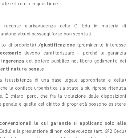
nute e il reato in questione.
a recente giurisprudenza della C. Edu in materia di
neandone alcuni passaggi forse non scontati.
tto di proprietà)
/giustificazione
(preminente interesse
ecessario
devono caratterizzare – perché la garanzia
 ingerenza
del potere pubblico nel libero godimento dei
venti natura penale
.
la (sussistenza di una base legale appropriata e della)
he la confisca urbanistica sia stata a più riprese ritenuta
 È chiaro, però, che fra la violazione delle disposizioni
 penale e quella del diritto di proprietà possono esistere
onvenzionali le cui garanzie si applicano solo alle
 Cedu) e la presunzione di non colpevolezza (art. 6§2 Cedu)