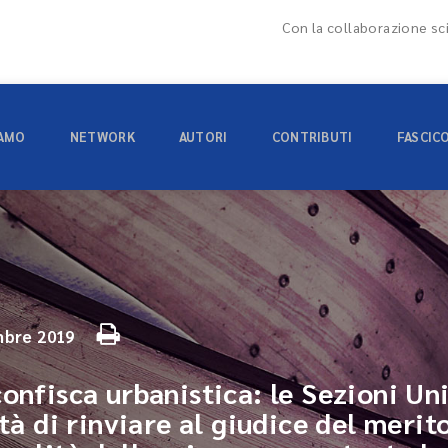
Con la collaborazione sci
IAMO
NETWORK
AUTORI
CONTRIBUTI
FASCIC
bre 2019
confisca urbanistica: le Sezioni U
ità di rinviare al giudice del merit