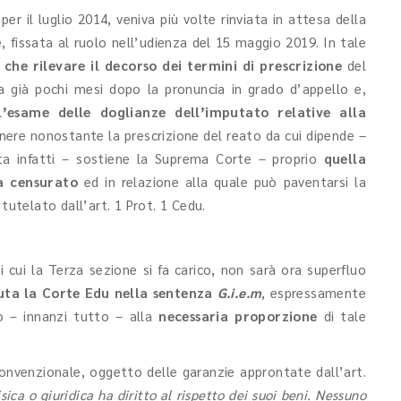
per il luglio 2014, veniva più volte rinviata in attesa della
, fissata al ruolo nell’udienza del 15 maggio 2019. In tale
che rilevare il decorso dei termini di prescrizione
del
a già pochi mesi dopo la pronuncia in grado d’appello e,
l’esame delle doglianze dell’imputato relative alla
ere nonostante la prescrizione del reato da cui dipende –
ta infatti – sostiene la Suprema Corte – proprio
quella
a censurato
ed in relazione alla quale può paventarsi la
tutelato dall’art. 1 Prot. 1 Cedu.
cui la Terza sezione si fa carico, non sarà ora superfluo
uta la Corte Edu nella sentenza
G.i.e.m
, espressamente
do – innanzi tutto – alla
necessaria proporzione
di tale
onvenzionale, oggetto delle garanzie approntate dall’art.
sica o giuridica ha diritto al rispetto dei suoi beni. Nessuno