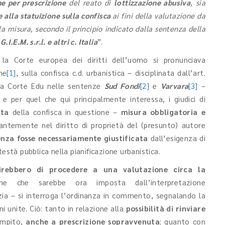
ne per prescrizione
del reato di
lottizzazione abusiva
, sia
 alla statuizione sulla confisca
ai fini della valutazione da
a misura, secondo il principio indicato dalla sentenza della
,
G.I.E.M. s.r.l. e altri c. Italia
”.
la Corte europea dei diritti dell’uomo si pronunciava
ne
[1]
, sulla confisca c.d. urbanistica – disciplinata dall’art.
ella Corte Edu nelle sentenze
Sud Fondi
[2]
e
Varvara
[3]
–
 e per quel che qui principalmente interessa, i giudici di
ata
della confisca in questione –
misura obbligatoria e
santemente nel diritto di proprietà del (presunto) autore
enza fosse necessariamente giustificata
dall’esigenza di
està pubblica nella pianificazione urbanistica.
irebbero di procedere a una valutazione circa la
e che sarebbe ora imposta dall’interpretazione
zia – si interroga l’ordinanza in commento, segnalando la
i unite. Ciò: tanto in relazione alla
possibilità di rinviare
ompito,
anche a prescrizione sopravvenuta
; quanto con