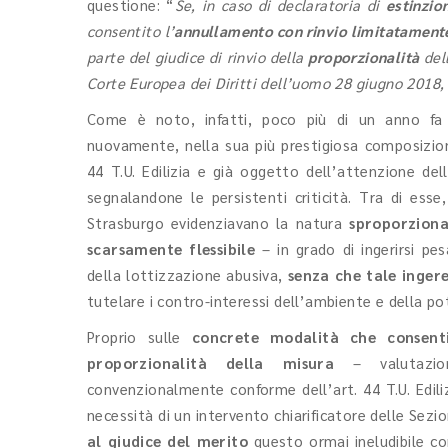
questione: “
Se, in caso di declaratoria di
estinzio
consentito l’
annullamento con rinvio limitatamente
parte del giudice di rinvio della
proporzionalità
dell
Corte Europea dei Diritti dell’uomo 28 giugno 2018
Come è noto, infatti, poco più di un anno fa 
nuovamente, nella sua più prestigiosa composizio
44 T.U. Edilizia e già oggetto dell’attenzione d
segnalandone le persistenti criticità. Tra di esse,
Strasburgo evidenziavano la natura
sproporzion
scarsamente flessibile
– in grado di ingerirsi pe
della lottizzazione abusiva,
senza che tale inger
tutelare i contro-interessi dell’ambiente e della pot
Proprio sulle
concrete modalità che consent
proporzionalità della misura
– valutazion
convenzionalmente conforme dell’art. 44 T.U. Edili
necessità di un intervento chiarificatore delle Sezion
al giudice del merito
questo ormai ineludibile c