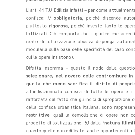
L’art. 44 T.U. Edilizia infatti – per come attualmen
confisca:
i)
obbligatoria
, poiché discende aut
piuttosto
rigorosa
, poiché investe tanto le ope
lottizzati. Ciò comporta che il giudice che accert
reato di lottizzazione abusiva disponga automa
modularla sulla base delle specificità del caso conc
cui le opere insistono).
Difetta insomma – questo il nodo della quest
selezionare,
nel novero delle contromisure in 
quella che meno sacrifica il diritto di propri
all’indiscriminata confisca di tutte le opere e i
rafforzata dal fatto che gli indici di sproporzione 
della confisca urbanistica italiana, sono rappresen
restrittive
, quali la demolizione di opere non co
progetto di lottizzazione;
b)
dalla
‘natura illimi
quanto quelle non edificate, anche appartenenti a t