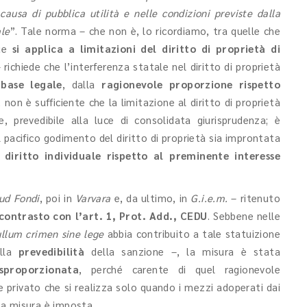
ausa di pubblica utilità e nelle condizioni previste dalla
ale
”. Tale norma – che non è, lo ricordiamo, tra quelle che
ue
si applica a limitazioni del diritto di proprietà di
– richiede che l’interferenza statale nel diritto di proprietà
a
base legale
, dalla
ragionevole proporzione rispetto
i, non è sufficiente che la limitazione al diritto di proprietà
, prevedibile alla luce di consolidata giurisprudenza; è
l pacifico godimento del diritto di proprietà sia improntata
 diritto individuale rispetto al preminente interesse
ud Fondi
, poi in
Varvara
e, da ultimo, in
G.i.e.m.
– ritenuto
 contrasto con l’art. 1, Prot. Add., CEDU
. Sebbene nelle
llum crimen sine lege
abbia contribuito a tale statuizione
ella
prevedibilità
della sanzione –, la misura è stata
sproporzionata
, perché carente di quel ragionevole
 e privato che si realizza solo quando i mezzi adoperati dai
 la misura è imposta.