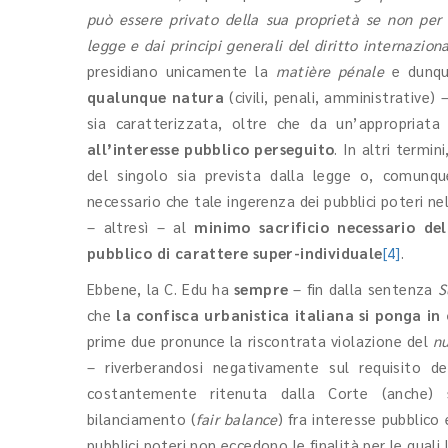
può essere privato della sua proprietà se non per c
legge e dai principi generali del diritto internazion
presidiano unicamente la
matière pénale
e dunq
qualunque natura
(civili, penali, amministrative) 
sia caratterizzata, oltre che da un’appropriat
all’interesse pubblico perseguito
. In altri termin
del singolo sia prevista dalla legge o, comunque
necessario che tale ingerenza dei pubblici poteri ne
– altresì – al
minimo sacrificio necessario del
pubblico di carattere super-individuale
[4]
.
Ebbene, la C. Edu ha
sempre
– fin dalla sentenza
S
che
la confisca urbanistica italiana si ponga in
prime due pronunce la riscontrata violazione del
nu
– riverberandosi negativamente sul requisito d
costantemente ritenuta dalla Corte (anche)
bilanciamento (
fair balance
) fra interesse pubblico
pubblici poteri non eccedono le finalità per le quali