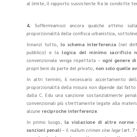
al limite, il rapporto sussistente fra le condotte te
4.
Soffermiamoci ancora qualche attimo sull
proporzionalità della confisca urbanistica, sottoli
Innanzi tutto,
lo schema interferenza
(nel diri
pubblico) e la
logica del minimo sacrificio n
convenzionale venga rispettata –
ogni genere di
propri beni da parte del privato,
non solo quelle a
In altri termini, il necessario accertamento del
proporzionalità della misura non dipende dal fatto c
dalla C. Edu una sanzione sostanzialmente penale.
convenzionali più strettamente legate alla materia
alcune
reciproche interferenze
.
In primo luogo,
la violazione di altre norme c
sanzioni penali
– il
nullum crimen sine lege
(art. 7