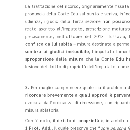
La trattazione del ricorso, originariamente fissata 
pronuncia della Corte Edu sul punto e veniva, infine
udienza, i giudici della Terza sezione
non possono 
reato ascritto all’imputato, prescrizione maturat
precisamente, nell’ottobre del 2013. Tuttavia,
confisca da lui subita
– misura destinata a perman
sembra ai giudici ineludibile
; l’imputato lamen
sproporzione della misura che la Corte Edu h
lesione del diritto di proprietà dell’imputato, come 
3.
Per meglio comprendere quale sia il problema di 
ricordare brevemente a quali approdi è perven
evocata dall’ordinanza di rimessione, con riguar
misura ablatoria.
Com’è noto, il
diritto di proprietà
è, in ambito c
1 Prot. Add.
, il quale prescrive che “
ogni persona fi