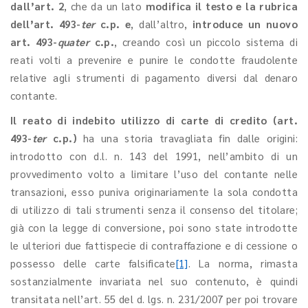
dall’art. 2
, che da un lato
modifica il testo e la rubrica
dell’art. 493-
ter
c.p. e
, dall’altro,
introduce un nuovo
art. 493-
quater
c.p.
, creando così un piccolo sistema di
reati volti a prevenire e punire le condotte fraudolente
relative agli strumenti di pagamento diversi dal denaro
contante.
Il reato di indebito utilizzo di carte di credito (art.
493-
ter
c.p.)
ha una storia travagliata fin dalle origini:
introdotto con d.l. n. 143 del 1991, nell’ambito di un
provvedimento volto a limitare l’uso del contante nelle
transazioni, esso puniva originariamente la sola condotta
di utilizzo di tali strumenti senza il consenso del titolare;
già con la legge di conversione, poi sono state introdotte
le ulteriori due fattispecie di contraffazione e di cessione o
possesso delle carte falsificate
[1]
. La norma, rimasta
sostanzialmente invariata nel suo contenuto, è quindi
transitata nell’art. 55 del d. lgs. n. 231/2007 per poi trovare