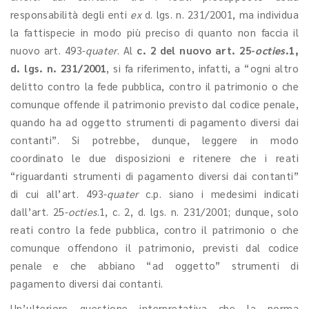
responsabilità degli enti
ex
d. lgs. n. 231/2001, ma individua
la fattispecie in modo più preciso di quanto non faccia il
nuovo art. 493-
quater
. Al
c. 2 del nuovo art. 25-
octies
.1,
d. lgs. n. 231/2001
, si fa riferimento, infatti, a “ogni altro
delitto contro la fede pubblica, contro il patrimonio o che
comunque offende il patrimonio previsto dal codice penale,
quando ha ad oggetto strumenti di pagamento diversi dai
contanti”. Si potrebbe, dunque, leggere in modo
coordinato le due disposizioni e ritenere che i reati
“riguardanti strumenti di pagamento diversi dai contanti”
di cui all’art. 493-
quater
c.p. siano i medesimi indicati
dall’art. 25-
octies
.1, c. 2, d. lgs. n. 231/2001; dunque, solo
reati contro la fede pubblica, contro il patrimonio o che
comunque offendono il patrimonio, previsti dal codice
penale e che abbiano “ad oggetto” strumenti di
pagamento diversi dai contanti.
Un’ulteriore questione interpretativa che la norma