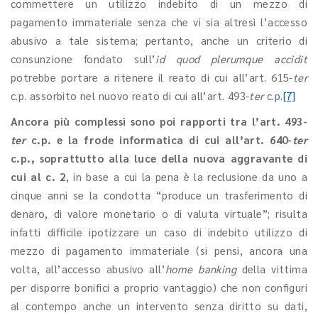
commettere un utilizzo indebito di un mezzo di
pagamento immateriale senza che vi sia altresì l’accesso
abusivo a tale sistema; pertanto, anche un criterio di
consunzione fondato sull’
id quod plerumque accidit
potrebbe portare a ritenere il reato di cui all’art. 615-
ter
c.p. assorbito nel nuovo reato di cui all’art. 493-
ter
c.p.
[7]
Ancora più complessi sono poi rapporti tra l’art. 493-
ter
c.p. e la frode informatica di cui all’art. 640-
ter
c.p., soprattutto alla luce della nuova aggravante di
cui al c. 2
, in base a cui la pena è la reclusione da uno a
cinque anni se la condotta “produce un trasferimento di
denaro, di valore monetario o di valuta virtuale”; risulta
infatti difficile ipotizzare un caso di indebito utilizzo di
mezzo di pagamento immateriale (si pensi, ancora una
volta, all’accesso abusivo all’
home banking
della vittima
per disporre bonifici a proprio vantaggio) che non configuri
al contempo anche un intervento senza diritto su dati,