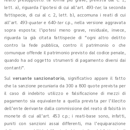
lett. a), riguarda l’ipotesi di cui all’art. 493-
ter
; la seconda
fattispecie, di cui al c. 2, lett. b), accomuna i reati di cui
all’art. 493-
quater
e 640-
ter
c.p., nella versione aggravata
sopra esposta; l’ipotesi meno grave, residuale, invece,
riguarda la già citata fattispecie di “ogni altro delitto
contro la fede pubblica, contro il patrimonio o che
comunque offende il patrimonio previsto dal codice penale,
quando ha ad oggetto strumenti di pagamento diversi dai
contanti”.
Sul
versante sanzionatorio
, significativo appare il fatto
che la sanzione pecuniaria da 300 a 800 quote prevista per
il caso di indebito utilizzo e falsificazione di mezzi di
pagamento sia equivalente a quella prevista per l’illecito
dell’ente derivante dalla commissione del reato di falsità in
monete di cui all’art. 453 c.p.; i reati-base sono, infatti,
puniti con sanzioni assai differenti, ma l’equiparazione