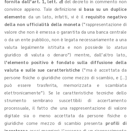
fornita dall’art. 1, lett.
d
)
del decreto in commento non
convince appieno. Tale definizione
si basa su un duplice
elemento
: da un lato, infatti, vi è il
requisito negativo
della non ufficialità della moneta
(“rappresentazione di
valore che non è emessa o garantita da una banca centrale
o da un ente pubblico, non è legata necessariamente a una
valuta legalmente istituita e non possiede lo
status
giuridico di valuta o denaro”) mentre, dall’altro lato,
l’elemento positivo è fondato sulla diffusione della
valuta e sulle sue caratteristiche
(“ma è accettata da
persone fisiche o giuridiche come mezzo di scambio, e […]
può essere trasferita, memorizzata e scambiata
elettronicamente”). Se le caratteristiche tecniche dello
strumento sembrano suscettibili di accertamento
processuale, il fatto che una rappresentazione di valore
digitale sia o meno accettata da persone fisiche o
giuridiche come mezzo di scambio presenta
profili di
incertezza
assai maggiori: l’assenza di un riconoscimento