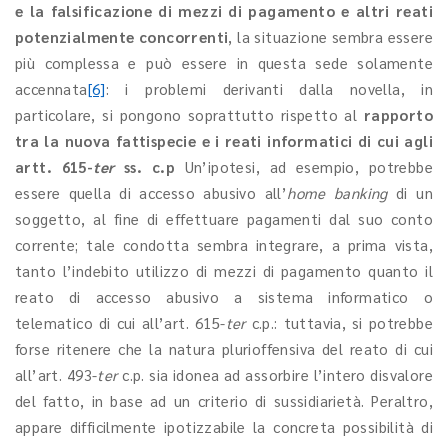
e la falsificazione di mezzi di pagamento e altri reati
potenzialmente concorrenti
, la situazione sembra essere
più complessa e può essere in questa sede solamente
accennata
[6]
: i problemi derivanti dalla novella, in
particolare, si pongono soprattutto rispetto al
rapporto
tra la nuova fattispecie e i reati informatici di cui agli
artt. 615-
ter
ss. c.p
Un’ipotesi, ad esempio, potrebbe
essere quella di accesso abusivo all’
home banking
di un
soggetto, al fine di effettuare pagamenti dal suo conto
corrente; tale condotta sembra integrare, a prima vista,
tanto l’indebito utilizzo di mezzi di pagamento quanto il
reato di accesso abusivo a sistema informatico o
telematico di cui all’art. 615-
ter
c.p.: tuttavia, si potrebbe
forse ritenere che la natura plurioffensiva del reato di cui
all’art. 493-
ter
c.p. sia idonea ad assorbire l’intero disvalore
del fatto, in base ad un criterio di sussidiarietà. Peraltro,
appare difficilmente ipotizzabile la concreta possibilità di