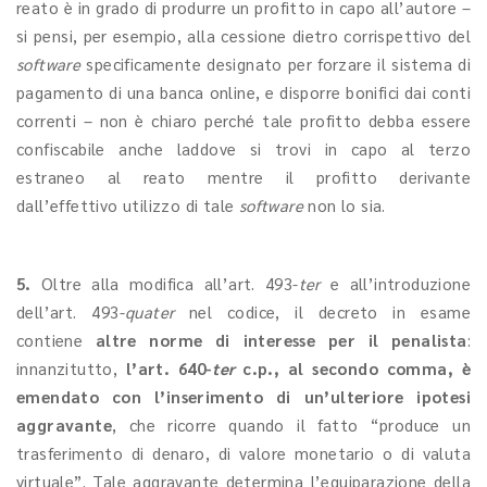
reato è in grado di produrre un profitto in capo all’autore –
si pensi, per esempio, alla cessione dietro corrispettivo del
software
specificamente designato per forzare il sistema di
pagamento di una banca online, e disporre bonifici dai conti
correnti – non è chiaro perché tale profitto debba essere
confiscabile anche laddove si trovi in capo al terzo
estraneo al reato mentre il profitto derivante
dall’effettivo utilizzo di tale
software
non lo sia.
5.
Oltre alla modifica all’art. 493-
ter
e all’introduzione
dell’art. 493-
quater
nel codice, il decreto in esame
contiene
altre norme di interesse per il penalista
:
innanzitutto,
l’art. 640-
ter
c.p., al secondo comma, è
emendato con l’inserimento di un’ulteriore ipotesi
aggravante
, che ricorre quando il fatto “produce un
trasferimento di denaro, di valore monetario o di valuta
virtuale”. Tale aggravante determina l’equiparazione della