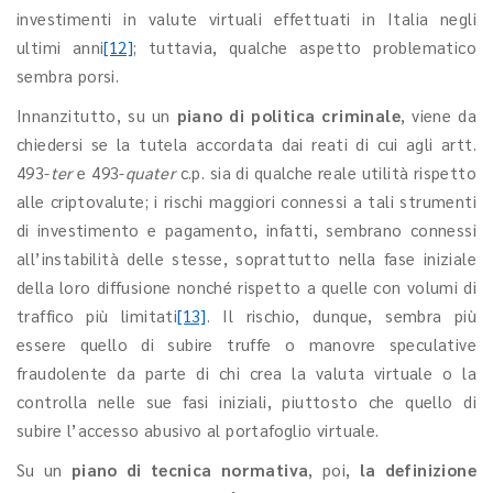
investimenti in valute virtuali effettuati in Italia negli
ultimi anni
[12]
; tuttavia, qualche aspetto problematico
sembra porsi.
Innanzitutto, su un
piano di politica criminale
, viene da
chiedersi se la tutela accordata dai reati di cui agli artt.
493-
ter
e 493-
quater
c.p. sia di qualche reale utilità rispetto
alle criptovalute; i rischi maggiori connessi a tali strumenti
di investimento e pagamento, infatti, sembrano connessi
all’instabilità delle stesse, soprattutto nella fase iniziale
della loro diffusione nonché rispetto a quelle con volumi di
traffico più limitati
[13]
. Il rischio, dunque, sembra più
essere quello di subire truffe o manovre speculative
fraudolente da parte di chi crea la valuta virtuale o la
controlla nelle sue fasi iniziali, piuttosto che quello di
subire l’accesso abusivo al portafoglio virtuale.
Su un
piano di tecnica normativa
, poi,
la definizione