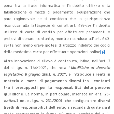
pena tra la frode informatica e l’indebito utilizzo e la
falsificazione di mezzi di pagamento, equiparazione che
pare ragionevole se si considera che la giurisprudenza
riconduce alla fattispecie di cui all’art. 493-
ter
l’indebito
utilizzo di carta di credito per effettuare pagamenti o
prelievi di denaro contante, mentre riconduce all’art. 640-
ter
la non meno grave ipotesi di utilizzo indebito dei codici
della medesima carta per effettuare operazioni online
[4]
.
Altra innovazione di rilievo è contenuta, infine, nell’art. 3
del d. lgs. n. 184/2021, che reca
“
Modifiche al decreto
legislativo 8 giugno 2001, n. 231
”
, e
introduce i reati in
materia di mezzi di pagamento diversi tra i contanti
tra i presupposti per la responsabilità delle persone
giuridiche
. La norma, in particolare, inserisce un
art. 25-
octies
.1 nel d. lgs. n. 231/2001
, che configura
tre diversi
livelli di responsabilità
dell’ente, a seconda di quale sia il
reato presupposto: la forma più grave, prevista dal c. 1,