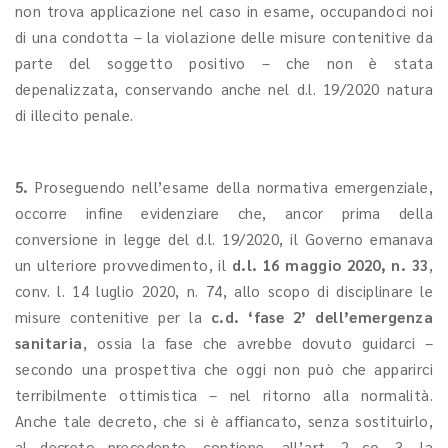
non trova applicazione nel caso in esame, occupandoci noi
di una condotta – la violazione delle misure contenitive da
parte del soggetto positivo – che non è stata
depenalizzata, conservando anche nel d.l. 19/2020 natura
di illecito penale.
5.
Proseguendo nell’esame della normativa emergenziale,
occorre infine evidenziare che, ancor prima della
conversione in legge del d.l. 19/2020, il Governo emanava
un ulteriore provvedimento, il
d.l. 16 maggio 2020, n. 33
,
conv. l. 14 luglio 2020, n. 74, allo scopo di disciplinare le
misure contenitive per la
c.d. ‘fase 2’ dell’emergenza
sanitaria
, ossia la fase che avrebbe dovuto guidarci –
secondo una prospettiva che oggi non può che apparirci
terribilmente ottimistica – nel ritorno alla normalità.
Anche tale decreto, che si è affiancato, senza sostituirlo,
al decreto precedente, contiene, all’art. 2 co. 3, la