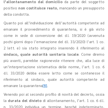
l’allontanamento dal domicilio
da parte del soggetto
positivo
non costituisce reato
, mancando un presupposto
della condotta.
Quanto poi all’individuazione dell’autorità competente ad
emanare il provvedimento di quarantena, si è già visto
come in sede di conversione del d.l. 19/2020 (avvenuta
pochi giorni dopo l’emanazione del d.l. 33/2020) l’art. 1 co.
2 lett. e) sia stato integrato inserendo il riferimento al
sindaco, quale autorità sanitaria locale
. Come diremo
più avanti, parrebbe ragionevole ritenere che, alla luce di
un’interpretazione sistematica delle norme, l’art. 1 co. 6
d.l. 33/2020 debba essere letto come se contenesse il
riferimento al sindaco, quale autorità competente ad
emanare la quarantena
[8]
.
Venendo poi al secondo profilo di novità del decreto, ossia
la
durata del divieto
di allontanamento, l’art. 1 co. 6 d.l.
n. 33/2020 individua un termine, benché indeterminato,