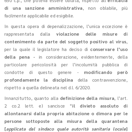
650 c.p., che poteva essere oblata, rispetto all’
efficacia
di una sanzione amministrativa
, non oblabile, più
facilmente applicabile ed esigibile.
In questa opera di depenalizzazione, l’unica eccezione è
rappresentata dalla
violazione delle misure di
contenimento da parte del soggetto positivo al virus
,
per la quale il legislatore ha deciso di
conservare l’uso
della pena -
in considerazione, evidentemente, della
particolare pericolosità per l’incolumità pubblica di
condotte di questo genere -
modificando però
profondamente la disciplina
della contravvenzione,
rispetto a quella delineata nel d.l. 6/2020.
Innanzitutto, quanto alla
definizione della misura
, l’art.
2 co.2 lett. e) sancisce “
il divieto assoluto di
allontanarsi dalla propria abitazione o dimora per le
persone sottoposte alla misura della quarantena
[
applicata dal sindaco quale autorità sanitaria locale
]