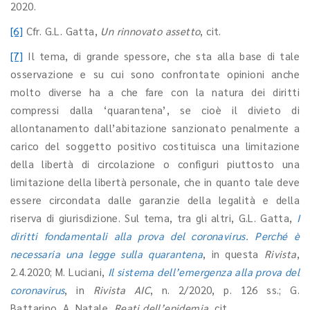
2020.
[6]
Cfr. G.L. Gatta,
Un rinnovato assetto
, cit.
[7]
Il tema, di grande spessore, che sta alla base di tale
osservazione e su cui sono confrontate opinioni anche
molto diverse ha a che fare con la natura dei diritti
compressi dalla ‘quarantena’, se cioè il divieto di
allontanamento dall’abitazione sanzionato penalmente a
carico del soggetto positivo costituisca una limitazione
della libertà di circolazione o configuri piuttosto una
limitazione della libertà personale, che in quanto tale deve
essere circondata dalle garanzie della legalità e della
riserva di giurisdizione. Sul tema, tra gli altri, G.L. Gatta,
I
diritti fondamentali alla prova del coronavirus. Perché è
necessaria una legge sulla quarantena
, in questa
Rivista
,
2.4.2020; M. Luciani,
Il sistema dell’emergenza alla prova del
coronavirus
, in
Rivista AIC
, n. 2/2020, p. 126 ss.; G.
Battarino, A. Natale
, Reati dell’epidemia
, cit.