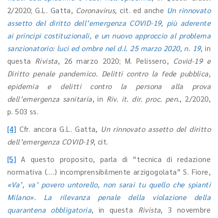
2/2020; G.L. Gatta,
Coronavirus,
cit. ed anche
Un rinnovato
assetto del diritto dell’emergenza COVID-19, più aderente
ai principi costituzionali, e un nuovo approccio al problema
sanzionatorio: luci ed ombre nel d.l. 25 marzo 2020, n. 19
, in
questa
Rivista
, 26 marzo 2020; M. Pelissero,
Covid-19 e
Diritto penale pandemico. Delitti contro la fede pubblica,
epidemia e delitti contro la persona alla prova
dell’emergenza sanitaria
, in
Riv. it. dir. proc. pen.
, 2/2020,
p. 503 ss.
[4]
Cfr. ancora G.L. Gatta,
Un rinnovato assetto del diritto
dell’emergenza COVID-19
, cit.
[5]
A questo proposito, parla di “tecnica di redazione
normativa (….) incomprensibilmente arzigogolata” S. Fiore,
«Va’, va’ povero untorello, non sarai tu quello che spianti
Milano». La rilevanza penale della violazione della
quarantena obbligatoria
, in questa
Rivista
, 3 novembre