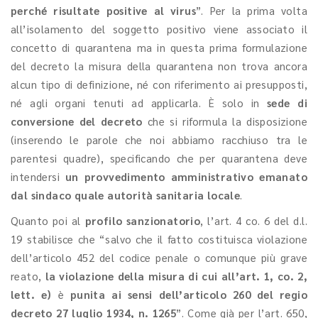
perché risultate positive al virus
”. Per la prima volta
all’isolamento del soggetto positivo viene associato il
concetto di quarantena ma in questa prima formulazione
del decreto la misura della quarantena non trova ancora
alcun tipo di definizione, né con riferimento ai presupposti,
né agli organi tenuti ad applicarla. È solo in
sede di
conversione del decreto
che si riformula la disposizione
(inserendo le parole che noi abbiamo racchiuso tra le
parentesi quadre), specificando che per quarantena deve
intendersi
un provvedimento amministrativo emanato
dal sindaco quale autorità sanitaria locale
.
Quanto poi al
profilo sanzionatorio
, l’art. 4 co. 6 del d.l.
19 stabilisce che “salvo che il fatto costituisca violazione
dell’articolo 452 del codice penale o comunque più grave
reato,
la violazione della misura di cui all’art. 1, co. 2,
lett. e)
è
punita ai sensi dell’articolo 260 del regio
decreto 27 luglio 1934, n. 1265
”. Come già per l’art. 650,