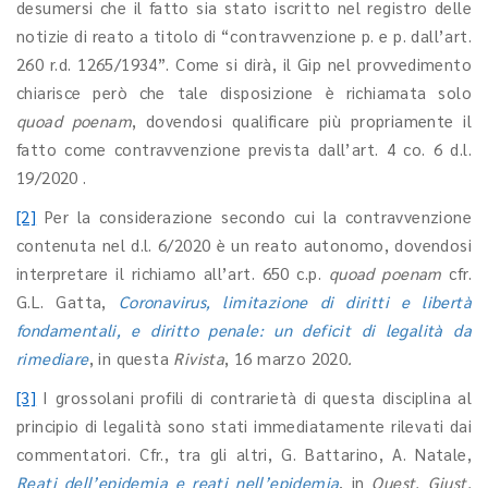
desumersi che il fatto sia stato iscritto nel registro delle
notizie di reato a titolo di “contravvenzione p. e p. dall’art.
260 r.d. 1265/1934”. Come si dirà, il Gip nel provvedimento
chiarisce però che tale disposizione è richiamata solo
quoad poenam
, dovendosi qualificare più propriamente il
fatto come contravvenzione prevista dall’art. 4 co. 6 d.l.
19/2020 .
[2]
Per la considerazione secondo cui la contravvenzione
contenuta nel d.l. 6/2020 è un reato autonomo, dovendosi
interpretare il richiamo all’art. 650 c.p.
quoad poenam
cfr.
G.L. Gatta,
Coronavirus, limitazione di diritti e libertà
fondamentali, e diritto penale: un deficit di legalità da
rimediare
, in questa
Rivista
, 16 marzo 2020
.
[3]
I grossolani profili di contrarietà di questa disciplina al
principio di legalità sono stati immediatamente rilevati dai
commentatori. Cfr., tra gli altri, G. Battarino, A. Natale,
Reati dell’epidemia e reati nell’epidemia
, in
Quest. Giust.