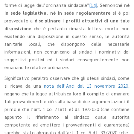
forme di legge dell’ordinanza sindacale”
[14]
. Sennonché
né
in sede legislativa, né in sede regolamentare
si è poi
provveduto a
disciplinare i profili attuativi di una tale
disposizione
che è pertanto rimasta lettera morta: non
esistendo una disposizione in questo senso, le autorità
sanitarie locali, che dispongono delle necessarie
informazioni, non comunicano ai sindaci i nominativi dei
soggettivi positivi ed i sindaci conseguentemente non
emanano le relative ordinanze.
Significativo peraltro osservare che gli stessi sindaci, come
si ricava da una
nota dell’Anci del 13 novembre 2020
,
negano che la legge attribuisca loro il compito di emanare
tali provvedimenti e ciò sulla base di due argomentazioni: il
primo è che l’art. 1 co. 2 lett. e) d.l. 19/2020 (che contiene
appunto il riferimento al sindaco quale autorità
competente ad emettere i provvedimenti di quarantena)
sarebbe stato abrogato dall’art. 1 co. 6 d.l. 33/2020 (che,