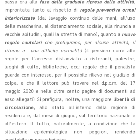
passa ora alla
fase della graduale ripresa delle attività
,
improntata tanto al rispetto di
regole preventive ormai
interiorizzate
(dal lavaggio continuo delle mani, all’uso
della mascherina, al distanziamento sociale, alla rinuncia a
vecchie abitudini, quali la stretta di mano), quanto a
nuove
regole cautelari
che prefigurano, per alcune attività, il
ritorno a una difficile normalità
(il pensiero corre alle
regole per l’accesso distanziato a ristoranti, palestre,
luoghi di culto, biblioteche, ecc.; regole che il penalista
guarda con interesse, per il possibile rilievo nel giudizio di
colpa, e che il lettore può trovare nel d.p.c.m. del 17
maggio 2020 e nelle oltre cento pagine di documenti ad
esso allegati). Si prefigura, inoltre, una maggiore
libertà di
circolazione
, allo stato all’interno della regione di
residenza e, dal mese di giugno, sul territorio nazionale e
all’estero. Il tutto, naturalmente, a condizione che la
situazione epidemiologica non peggiori, rendendo
inevitabile un passo indietro.