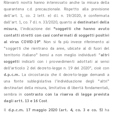
Rilevanti novità hanno interessato anche la misura della
quarantena c.d. precauzionale. Rispetto alla previsione
dell’art. 1, co. 2 lett. e) d.l. n. 19/2020, è confermata
dall’art. 1, co. 7 d.l. n. 33/2020, quanto ai
destinatari
della
misura
, l’indicazione dei
“soggetti che hanno avuto
contatti stretti con casi confermati di soggetti positivi
al virus COVID-19”
. Non si fa più invece riferimento ai
“soggetti che rientrano da aree, ubicate al di fuori del
territorio italiano” bensì a non meglio individuati “
altri
soggetti
indicati con i provvedimenti adottati ai sensi
dell'articolo 2 del decreto-legge n. 19 del 2020”, cioè con
d.p.c.m.
La circostanza che il decreto-legge demandi a
una fonte sublegislativa l’individuazione degli “altri”
destinatari della misura, limitativa di libertà fondamentali,
sembra in
contrasto con la riserva di legge prevista
dagli artt. 13 e 16 Cost
.
Il
d.p.c.m. 17 maggio 2020 (art. 4, co. 3 e co. 5)
ha