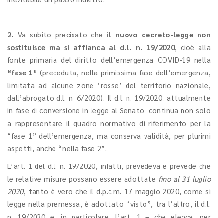
2.
Va subito precisato che
il nuovo decreto-legge non
sostituisce ma si affianca al d.l. n. 19/2020
, cioè alla
fonte primaria del diritto dell’emergenza COVID-19 nella
“fase 1”
(preceduta, nella primissima fase dell’emergenza,
limitata ad alcune zone ‘rosse’ del territorio nazionale,
dall’abrogato d.l. n. 6/2020). Il d.l. n. 19/2020, attualmente
in fase di conversione in legge al Senato, continua non solo
a rappresentare il quadro normativo di riferimento per la
“fase 1” dell’emergenza, ma conserva validità, per plurimi
aspetti, anche “nella fase 2”.
L’art. 1 del d.l. n. 19/2020, infatti, prevedeva e prevede che
le relative misure possano essere adottate
fino al 31 luglio
2020
, tanto è vero che il d.p.c.m. 17 maggio 2020, come si
legge nella premessa, è adottato “visto”, tra l’altro, il d.l.
n. 19/2020 e, in particolare, l’art. 1 – che elenca, per