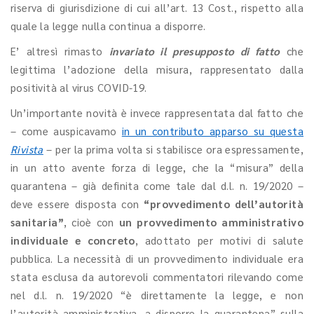
riserva di giurisdizione di cui all’art. 13 Cost., rispetto alla
quale la legge nulla continua a disporre.
E’ altresì rimasto
invariato il presupposto di fatto
che
legittima l’adozione della misura, rappresentato dalla
positività al virus COVID-19.
Un’importante novità è invece rappresentata dal fatto che
– come auspicavamo
in un contributo apparso su questa
Rivista
– per la prima volta si stabilisce ora espressamente,
in un atto avente forza di legge, che la “misura” della
quarantena – già definita come tale dal d.l. n. 19/2020 –
deve essere disposta con
“provvedimento dell’autorità
sanitaria”
, cioè con
un provvedimento amministrativo
individuale e concreto
, adottato per motivi di salute
pubblica. La necessità di un provvedimento individuale era
stata esclusa da autorevoli commentatori rilevando come
nel d.l. n. 19/2020 “è direttamente la legge, e non
l’autorità amministrativa, a disporre la quarantena” sulla