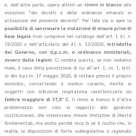
e, dall’altra parte, opera altresì un
rinvio in bianco
alle
violazioni “dei decreti e delle ordinanze emanati in
attuazione del presente decreto”. Per tale via si apre la
possibilità di sanzionare la violazione di misure prive di
base legale
(non comprese nel catalogo dell’art. 1 d.l. n.
19/2020 o nell’articolato del d.l. n. 33/2020),
introdotte
dal Governo, con d.p.c.m. o ordinanze ministeriali,
ovvero dalle regioni
. Ci sembra questo, se non vediamo
male, il caso della prescrizione di cui all’art. 1, co. 1, lett.
a) del d.p.c.m. 17 maggio 2020, di restare presso il proprio
domicilio, contattando il medico curante, rivolta ai
soggetti con infezione respiratoria caratterizzata da
febbre maggiore di 37,5° C
. Il rinvio in bianco è d’altra
problematico non solo in rapporto alle garanzie
costituzionali, che interessano misure limitative di libertà
fondamentali, ma anche perché reca in sé il
rischio
che, in
realtà, le disposizioni di fonte sublegislativa o regionale