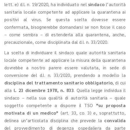
lett. e) d.l. n. 19/2020, ha individuato nel
sindaco
l’autorità
sanitaria locale competente ad applicare la quarantena ai
positivi al virus. Se questa scelta dovesse essere
confermata, bisognerebbe domandarsi se non fosse il caso
– come sembra – di estenderla alla quarantena, anche,
precauzionale, come disciplinata dal d.l. n. 33/2020.
La scelta di individuare il sindaco quale autorità sanitaria
locale competente ad applicare la misura della quarantena
dovrebbe a nostro parere essere valutata, in sede di
conversione del d.l. n. 33/2020, prendendo a modello la
disciplina del trattamento sanitario obbligatorio
, di cui
alla
l. 23 dicembre 1978, n. 833
. Quella legge individua il
sindaco – nella sua qualità di autorità sanitaria – quale
soggetto competente a disporre il TSO
“su proposta
motivata di un medico”
(art. 33, co. 3) e, soprattutto,
delinea un’articolata disciplina che prevede la
convalida
del provvedimento di degenza ospedaliera da parte