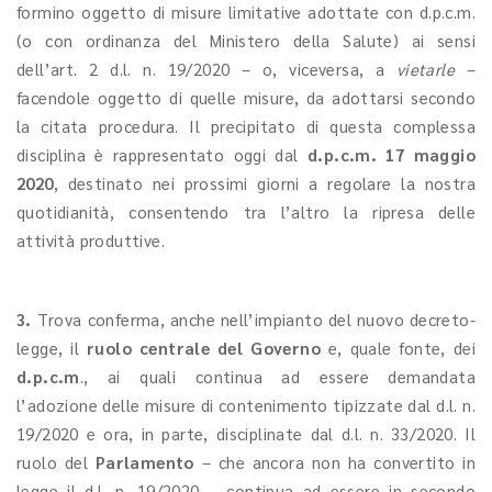
formino oggetto di misure limitative adottate con d.p.c.m.
(o con ordinanza del Ministero della Salute) ai sensi
dell’art. 2 d.l. n. 19/2020 – o, viceversa, a
vietarle
–
facendole oggetto di quelle misure, da adottarsi secondo
la citata procedura. Il precipitato di questa complessa
disciplina è rappresentato oggi dal
d.p.c.m. 17 maggio
2020
, destinato nei prossimi giorni a regolare la nostra
quotidianità, consentendo tra l’altro la ripresa delle
attività produttive.
3.
Trova conferma, anche nell’impianto del nuovo decreto-
legge, il
ruolo centrale del Governo
e, quale fonte, dei
d.p.c.m
., ai quali continua ad essere demandata
l’adozione delle misure di contenimento tipizzate dal d.l. n.
19/2020 e ora, in parte, disciplinate dal d.l. n. 33/2020. Il
ruolo del
Parlamento
– che ancora non ha convertito in
legge il d.l. n. 19/2020 – continua ad essere in secondo