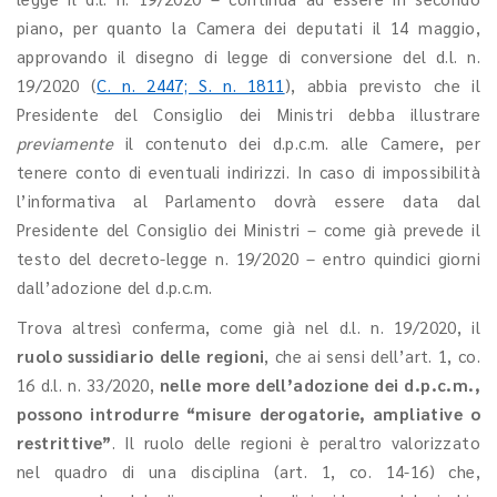
piano, per quanto la Camera dei deputati il 14 maggio,
approvando il disegno di legge di conversione del d.l. n.
19/2020 (
C. n. 2447; S. n. 1811
), abbia previsto che il
Presidente del Consiglio dei Ministri debba illustrare
previamente
il contenuto dei d.p.c.m. alle Camere, per
tenere conto di eventuali indirizzi. In caso di impossibilità
l’informativa al Parlamento dovrà essere data dal
Presidente del Consiglio dei Ministri – come già prevede il
testo del decreto-legge n. 19/2020 – entro quindici giorni
dall’adozione del d.p.c.m.
Trova altresì conferma, come già nel d.l. n. 19/2020, il
ruolo sussidiario delle regioni
, che ai sensi dell’art. 1, co.
16 d.l. n. 33/2020,
nelle more dell’adozione dei d.p.c.m.,
possono introdurre “misure derogatorie, ampliative o
restrittive”
. Il ruolo delle regioni è peraltro valorizzato
nel quadro di una disciplina (art. 1, co. 14-16) che,