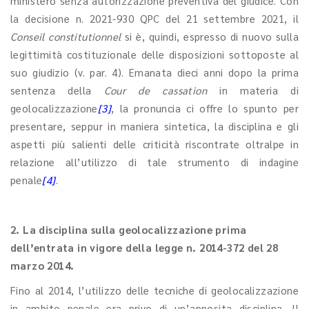
ministero senza autorizzazione preventiva del giudice. Con
la decisione n. 2021-930 QPC del 21 settembre 2021, il
Conseil constitutionnel
si è, quindi, espresso di nuovo sulla
legittimità costituzionale delle disposizioni sottoposte al
suo giudizio (v. par. 4). Emanata dieci anni dopo la prima
sentenza della
Cour de cassation
in materia di
geolocalizzazione
[3]
, la pronuncia ci offre lo spunto per
presentare, seppur in maniera sintetica, la disciplina e gli
aspetti più salienti delle criticità riscontrate oltralpe in
relazione all’utilizzo di tale strumento di indagine
penale
[4]
.
2. La disciplina sulla geolocalizzazione prima
dell’entrata in vigore della legge n. 2014-372 del 28
marzo 2014.
Fino al 2014, l’utilizzo delle tecniche di geolocalizzazione
in ambito penale era privo di un’apposita disciplina. Il