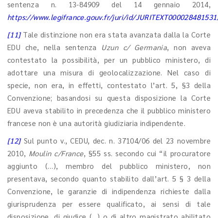
sentenza n. 13-84909 del 14 gennaio 2014,
https://www.legifrance.gouv.fr/juri/id/JURITEXT000028481531
[11]
Tale distinzione non era stata avanzata dalla la Corte
EDU che, nella sentenza
Uzun c/ Germania
, non aveva
contestato la possibilità, per un pubblico ministero, di
adottare una misura di geolocalizzazione. Nel caso di
specie, non era, in effetti, contestato l’art. 5, §3 della
Convenzione; basandosi su questa disposizione la Corte
EDU aveva stabilito in precedenza che il pubblico ministero
francese non è una autorità giudiziaria indipendente.
[12]
Sul punto v., CEDU, dec. n. 37104/06 del 23 novembre
2010,
Moulin c/France
, §55 ss. secondo cui “il procuratore
aggiunto (…), membro del pubblico ministero, non
presentava, secondo quanto stabilito dall’art. 5 § 3 della
Convenzione, le garanzie di indipendenza richieste dalla
giurisprudenza per essere qualificato, ai sensi di tale
disposizione, di giudice (…) o di altro magistrato abilitato