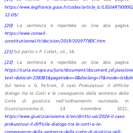
https://www.legifrance.gouv.fr/codes/article_lc/LEGIARTI000
12-05/
.
[20]
La sentenza è reperibile
on line
alla pagina
https://www.conseil-
constitutionnel.fr/decision/2019/2019778DC.htm
.
[21]
Sul punto v. P. Collet,
cit.
, 34.
[22]
La sentenza è reperibile
on line
alla pagina
https://curia.europa.eu/juris/document/document.jsf;jses
text=&docid=238381&pageIndex=0&doclang=IT&mode=lst&dir
Sul
tema v. G. Petroni,
Il caso Prokuratuur: il difficile
dialogo tra le Corti e le conseguenze della sentenza della
Corte di giustizia nell’ordinamento nazionale
, in
Giustiziainsieme.it
, 24 novembre 2021,
https://www.giustiziainsieme.it/en/diritto-ue/2026-il-caso-
prokuratuur-il-difficile-dialogo-tra-le-corti-e-le-
conseguenze-della-sentenza-della-corte-di-giustizia-nell-