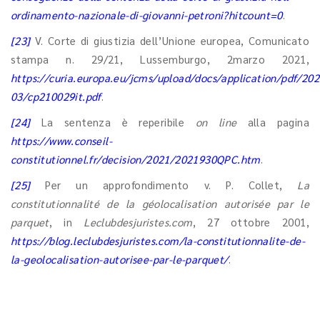
ordinamento-nazionale-di-giovanni-petroni?hitcount=0
.
[23]
V. Corte di giustizia dell’Unione europea, Comunicato
stampa n. 29/21, Lussemburgo, 2marzo 2021,
https://curia.europa.eu/jcms/upload/docs/application/pdf/202
03/cp210029it.pdf
.
[24]
La sentenza è reperibile
on line
alla pagina
https://www.conseil-
constitutionnel.fr/decision/2021/2021930QPC.htm
.
[25]
Per un approfondimento v. P. Collet,
La
constitutionnalité de la géolocalisation autorisée par le
parquet
, in
Leclubdesjuristes.com
, 27 ottobre 2001,
https://blog.leclubdesjuristes.com/la-constitutionnalite-de-
la-geolocalisation-autorisee-par-le-parquet/
.