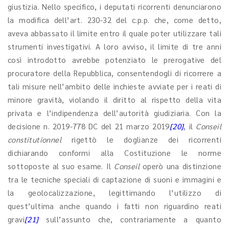
giustizia. Nello specifico, i deputati ricorrenti denunciarono
la modifica dell’art. 230-32 del c.p.p. che, come detto,
aveva abbassato il limite entro il quale poter utilizzare tali
strumenti investigativi. A loro avviso, il limite di tre anni
così introdotto avrebbe potenziato le prerogative del
procuratore della Repubblica, consentendogli di ricorrere a
tali misure nell’ambito delle inchieste avviate per i reati di
minore gravità, violando il diritto al rispetto della vita
privata e l’indipendenza dell’autorità giudiziaria. Con la
decisione n. 2019-778 DC del 21 marzo 2019
[20]
, il
Conseil
constitutionnel
rigettò le doglianze dei ricorrenti
dichiarando conformi alla Costituzione le norme
sottoposte al suo esame. Il
Conseil
operò una distinzione
tra le tecniche speciali di captazione di suoni e immagini e
la geolocalizzazione, legittimando l’utilizzo di
quest’ultima anche quando i fatti non riguardino reati
gravi
[21]
sull’assunto che, contrariamente a quanto