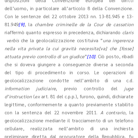
disposizioni della Convenzione europea dei diritti
dell’uomo, in particolare all’articolo 8 della Convenzione.
Con le sentenze del 22 ottobre 2013 nn. 13-81.945 e 13-
81.949
[9]
, la
chambre criminelle de la Cour de cassation
riaffermò quanto espresso in precedenza, dichiarando
claris
verbis
che la geolocalizzazione costituiva “
una ingerenza
nella vita privata la cui gravità necessita
[va] che
[fosse]
attuata previo controllo di un giudice
”
[10]
. Ciò posto, ribadì
che si doveva giungere a conseguenze diverse a seconda
del tipo di procedimento in corso. Le operazioni di
geolocalizzazione condotte nell’ambito di una c.d.
information judiciaire
, previo controllo del
juge
d’instruction
(
ex
art. 81 del c.p.p.), furono, quindi, dichiarate
legittime, conformemente a quanto previamente stabilito
con la sentenza del 22 novembre 2011.
A contrario
, la
geolocalizzazione mediante il tracciamento di un telefono
cellulare, realizzata nell’ambito di una inchiesta
preliminare diretta dal procuratore della Repubblica, fu