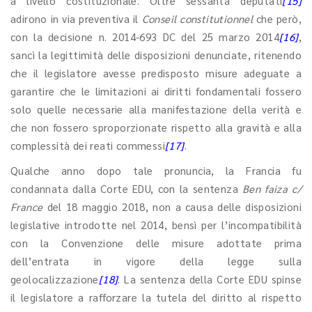
a livello costituzionale. Oltre sessanta deputati
[15]
adirono in via preventiva il
Conseil constitutionnel
che però,
con la decisione n. 2014-693 DC del 25 marzo 2014
[16]
,
sancì la legittimità delle disposizioni denunciate, ritenendo
che il legislatore avesse predisposto misure adeguate a
garantire che le limitazioni ai diritti fondamentali fossero
solo quelle necessarie alla manifestazione della verità e
che non fossero sproporzionate rispetto alla gravità e alla
complessità dei reati commessi
[17]
.
Qualche anno dopo tale pronuncia, la Francia fu
condannata dalla Corte EDU, con la sentenza
Ben faiza c/
France
del 18 maggio 2018, non a causa delle disposizioni
legislative introdotte nel 2014, bensì per l’incompatibilità
con la Convenzione delle misure adottate prima
dell’entrata in vigore della legge sulla
geolocalizzazione
[18]
. La sentenza della Corte EDU spinse
il legislatore a rafforzare la tutela del diritto al rispetto