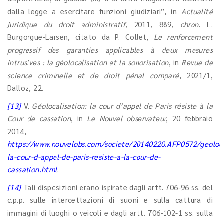
dalla legge a esercitare funzioni giudiziari”, in
Actualité
juridique du droit administratif
, 2011, 889,
chron
. L.
Burgorgue-Larsen, citato da P. Collet,
Le renforcement
progressif des garanties applicables à deux mesures
intrusives : la géolocalisation et la sonorisation
, in
Revue de
science criminelle et de droit pénal comparé
, 2021/1,
Dalloz, 22.
[13]
V.
Géolocalisation: la cour d’appel de Paris résiste à la
Cour de cassation
, in
Le Nouvel observateur
, 20 febbraio
2014,
https://www.nouvelobs.com/societe/20140220.AFP0572/geoloc
la-cour-d-appel-de-paris-resiste-a-la-cour-de-
cassation.html
.
[14]
Tali disposizioni erano ispirate dagli artt. 706-96 ss. del
c.p.p. sulle intercettazioni di suoni e sulla cattura di
immagini di luoghi o veicoli e dagli artt. 706-102-1 ss. sulla