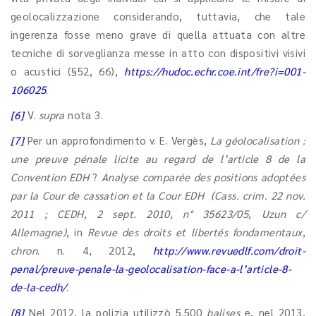
geolocalizzazione considerando, tuttavia, che tale
ingerenza fosse meno grave di quella attuata con altre
tecniche di sorveglianza messe in atto con dispositivi visivi
o acustici (§52, 66),
https://hudoc.echr.coe.int/fre?i=001-
106025
.
[6]
V.
supra
nota 3.
[7]
Per un approfondimento v. E. Vergès,
La géolocalisation :
une preuve pénale licite au regard de l’article 8 de la
Convention EDH
?
Analyse comparée des positions adoptées
par la Cour de cassation et la Cour EDH
(Cass. crim. 22 nov.
2011 ; CEDH, 2 sept. 2010, n° 35623/05, Uzun c/
Allemagne)
, in
Revue des droits et libertés fondamentaux
,
chron
. n. 4, 2012,
http://www.revuedlf.com/droit-
penal/preuve-penale-la-geolocalisation-face-a-l’article-8-
de-la-cedh/
.
[8]
Nel 2012, la polizia utilizzò 5.500
balises
e, nel 2013,