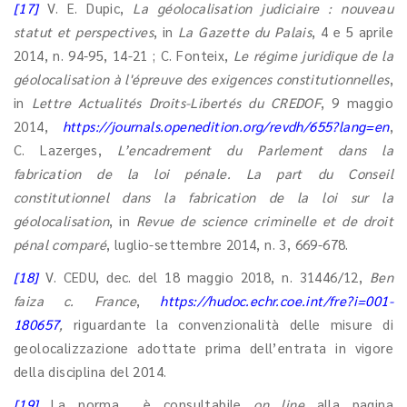
[17]
V. E. Dupic,
La géolocalisation judiciaire : nouveau
statut et perspectives
, in
La Gazette du Palais
, 4 e 5 aprile
2014, n. 94-95, 14-21 ; C. Fonteix,
Le régime juridique de la
géolocalisation à l'épreuve des exigences constitutionnelles
,
in
Lettre Actualités Droits-Libertés du CREDOF
, 9 maggio
2014,
https://journals.openedition.org/revdh/655?lang=en
,
C. Lazerges,
L’encadrement du Parlement dans la
fabrication de la loi pénale. La part du Conseil
constitutionnel dans la fabrication de la loi sur la
géolocalisation
, in
Revue de science criminelle et de droit
pénal comparé
, luglio-settembre 2014, n. 3, 669-678.
[18]
V. CEDU, dec. del 18 maggio 2018, n. 31446/12,
Ben
faiza c. France
,
https://hudoc.echr.coe.int/fre?i=001-
180657
,
riguardante la convenzionalità delle misure di
geolocalizzazione adottate prima dell’entrata in vigore
della disciplina del 2014.
[19]
La norma è consultabile
on line
alla pagina