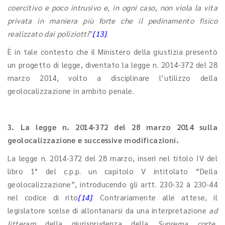
coercitivo e poco intrusivo e, in ogni caso, non viola la vita
privata in maniera più forte che il pedinamento fisico
realizzato dai poliziotti
”
[13]
.
È in tale contesto che il Ministero della giustizia presentò
un progetto di legge, diventato la legge n. 2014-372 del 28
marzo 2014, volto a disciplinare l’utilizzo della
geolocalizzazione in ambito penale.
3. La legge n. 2014-372 del 28 marzo 2014 sulla
geolocalizzazione e successive modificazioni.
La legge n. 2014-372 del 28 marzo, inserì nel titolo IV del
libro 1° del c.p.p. un capitolo V intitolato “Della
geolocalizzazione”, introducendo gli artt. 230-32 à 230-44
nel codice di rito
[14]
. Contrariamente alle attese, il
legislatore scelse di allontanarsi da una interpretazione
ad
litteram
della giurisprudenza della
Suprema corte
,