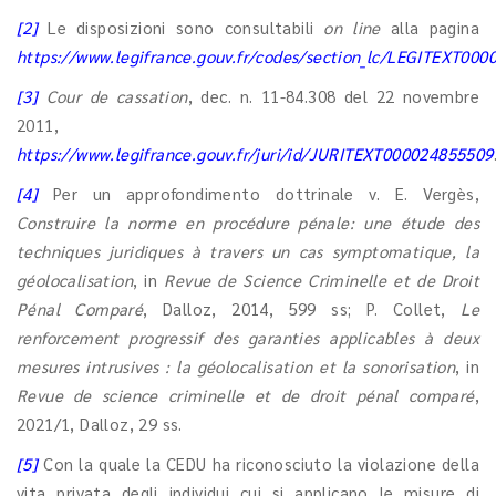
[2]
Le disposizioni sono consultabili
on line
alla pagina
https://www.legifrance.gouv.fr/codes/section_lc/LEGITEX
[3]
Cour de cassation
, dec. n. 11-84.308 del 22 novembre
2011,
https://www.legifrance.gouv.fr/juri/id/JURITEXT000024855509
[4]
Per un approfondimento dottrinale v. E. Vergès,
Construire la norme en procédure pénale: une étude des
techniques juridiques à travers un cas symptomatique, la
géolocalisation
, in
Revue de Science Criminelle et de Droit
Pénal Comparé
, Dalloz, 2014, 599 ss; P. Collet,
Le
renforcement progressif des garanties applicables à deux
mesures intrusives : la géolocalisation et la sonorisation
, in
Revue de science criminelle et de droit pénal comparé
,
2021/1, Dalloz, 29 ss.
[5]
Con la quale la CEDU ha riconosciuto la violazione della
vita privata degli individui cui si applicano le misure di