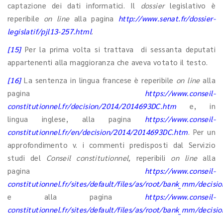
captazione dei dati informatici. Il
dossier
legislativo è
reperibile
on line
alla pagina
http://www.senat.fr/dossier-
legislatif/pjl13-257.html
.
[15]
Per la prima volta si trattava di sessanta deputati
appartenenti alla maggioranza che aveva votato il testo.
[16]
La sentenza in lingua francese è reperibile
on line
alla
pagina
https://www.conseil-
constitutionnel.fr/decision/2014/2014693DC.htm
e, in
lingua inglese, alla pagina
https://www.conseil-
constitutionnel.fr/en/decision/2014/2014693DC.htm
. Per un
approfondimento v. i commenti predisposti dal Servizio
studi del
Conseil constitutionnel,
reperibili
on line
alla
pagina
https://www.conseil-
constitutionnel.fr/sites/default/files/as/root/bank_mm/decis
e alla pagina
https://www.conseil-
constitutionnel.fr/sites/default/files/as/root/bank_mm/deci