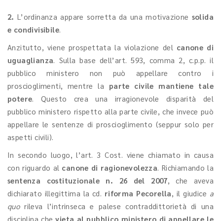
2.
L’ordinanza appare sorretta da una motivazione
solida
e condivisibile
.
Anzitutto, viene prospettata la violazione del
canone di
uguaglianza
. Sulla base dell’art. 593, comma 2, c.p.p. il
pubblico ministero non può appellare contro i
proscioglimenti, mentre la
parte civile mantiene tale
potere
. Questo crea una irragionevole disparità del
pubblico ministero rispetto alla parte civile, che invece può
appellare le sentenze di proscioglimento (seppur solo per
aspetti civili).
In secondo luogo, l’art. 3 Cost. viene chiamato in causa
con riguardo al
canone di ragionevolezza
. Richiamando la
sentenza costituzionale n. 26 del 2007
, che aveva
dichiarato illegittima la cd.
riforma Pecorella
, il giudice
a
quo
rileva l’intrinseca e palese contraddittorietà di una
disciplina che
vieta al pubblico ministero di appellare le