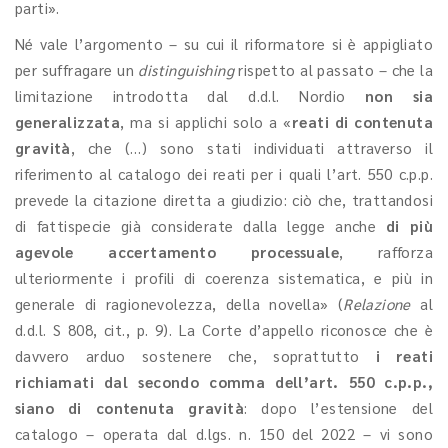
parti».
Né vale l’argomento – su cui il riformatore si è appigliato
per suffragare un
distinguishing
rispetto al passato – che la
limitazione introdotta dal d.d.l. Nordio
non sia
generalizzata
, ma si applichi solo a «
reati di contenuta
gravità
, che (…) sono stati individuati attraverso il
riferimento al catalogo dei reati per i quali l’art. 550 c.p.p.
prevede la citazione diretta a giudizio: ciò che, trattandosi
di fattispecie già considerate dalla legge anche
di più
agevole accertamento processuale
, rafforza
ulteriormente i profili di coerenza sistematica, e più in
generale di ragionevolezza, della novella» (
Relazione
al
d.d.l. S 808, cit., p. 9). La Corte d’appello riconosce che è
davvero arduo sostenere che, soprattutto
i reati
richiamati dal secondo comma dell’art. 550 c.p.p.,
siano di contenuta gravità
:
dopo l’estensione del
catalogo – operata dal d.lgs. n. 150 del 2022 – vi sono