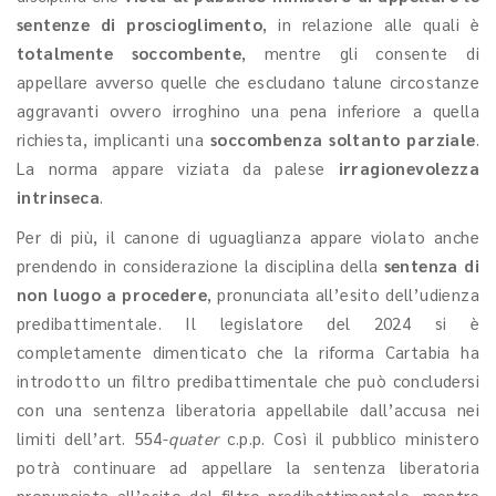
sentenze di proscioglimento
, in relazione alle quali è
totalmente soccombente
, mentre gli consente di
appellare avverso quelle che escludano talune circostanze
aggravanti ovvero irroghino una pena inferiore a quella
richiesta, implicanti una
soccombenza soltanto parziale
.
La norma appare viziata da palese
irragionevolezza
intrinseca
.
Per di più, il canone di uguaglianza appare violato anche
prendendo in considerazione la disciplina della
sentenza di
non luogo a procedere
, pronunciata all’esito dell’udienza
predibattimentale. Il legislatore del 2024 si è
completamente dimenticato che la riforma Cartabia ha
introdotto un filtro predibattimentale che può concludersi
con una sentenza liberatoria appellabile dall’accusa nei
limiti dell’art. 554-
quater
c.p.p. Così il pubblico ministero
potrà continuare ad appellare la sentenza liberatoria
pronunciata all’esito del filtro predibattimentale, mentre