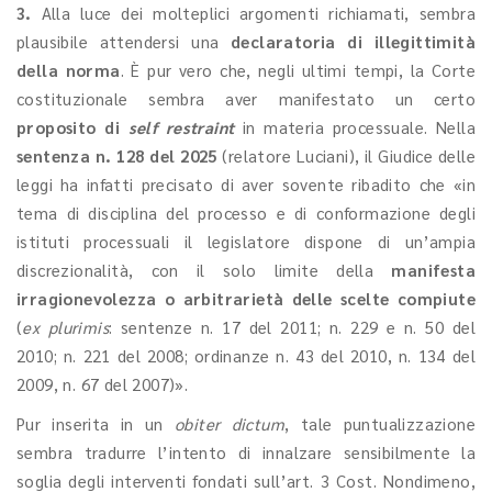
3.
Alla luce dei molteplici argomenti richiamati, sembra
plausibile attendersi una
declaratoria di illegittimità
della norma
. È pur vero che, negli ultimi tempi, la Corte
costituzionale sembra aver manifestato un certo
proposito di
self restraint
in materia processuale. Nella
sentenza n. 128 del 2025
(relatore Luciani), il Giudice delle
leggi ha infatti precisato di aver sovente ribadito che «in
tema di disciplina del processo e di conformazione degli
istituti processuali il legislatore dispone di un’ampia
discrezionalità, con il solo limite della
manifesta
irragionevolezza o arbitrarietà delle scelte compiute
(
ex plurimis
: sentenze n. 17 del 2011; n. 229 e n. 50 del
2010; n. 221 del 2008; ordinanze n. 43 del 2010, n. 134 del
2009, n. 67 del 2007)».
Pur inserita in un
obiter dictum
, tale puntualizzazione
sembra tradurre l’intento di innalzare sensibilmente la
soglia degli interventi fondati sull’art. 3 Cost. Nondimeno,