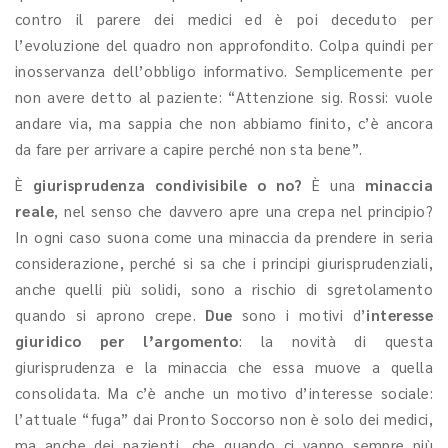
contro il parere dei medici ed è poi deceduto per
l’evoluzione del quadro non approfondito. Colpa quindi per
inosservanza dell’obbligo informativo. Semplicemente per
non avere detto al paziente: “Attenzione sig. Rossi: vuole
andare via, ma sappia che non abbiamo finito, c’è ancora
da fare per arrivare a capire perché non sta bene”.
È
giurisprudenza condivisibile o no?
È una
minaccia
reale
, nel senso che davvero apre una crepa nel principio?
In ogni caso suona come una minaccia da prendere in seria
considerazione, perché si sa che i principi giurisprudenziali,
anche quelli più solidi, sono a rischio di sgretolamento
quando si aprono crepe.
Due
sono i motivi d’
interesse
giuridico per l’argomento
: la novità di questa
giurisprudenza e la minaccia che essa muove a quella
consolidata. Ma c’è anche un motivo d’interesse sociale:
l’attuale “fuga” dai Pronto Soccorso non è solo dei medici,
ma anche dei pazienti, che quando ci vanno sempre più