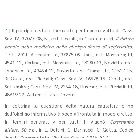
[1]
Il principio è stato formulato per la prima volta da Cass.
Sez. IV, 37077-08, M., est. Piccialli, in Giunta e altri,
Il diritto
penale della medicina nella giurisprudenza di legittimità
,
E.S.I., 2011. A seguire: Id, 37875-09, Jaus, est. Massafra; Id,
4541-13, Carlino, est. Massafra; Id, 18180-13, Noviello, est.
Esposito; Id, 43454-13, Savasta, est. Ciampi; Id, 21537-15,
Di Giulio, est. Piccialli; Cass. Sez. V, 16678-16, Crotti, est.
Settembre; Cass. Sez. IV, 2354-18, Huscher, est. Piccialli; Id,
48619-22, Aldigretti, est. Dovere.
In dottrina la questione della natura cautelare o no
dell’obbligo informativo è poco affrontata in modo diretto.
In termini generali, v. per tutti: F. Viganò,
Commento
all’art. 50 c.p.
, in E. Dolcini, G. Marinucci, G. Gatta, Codice
Penale Commentato, Wolters Kluwer, 2015, 817.