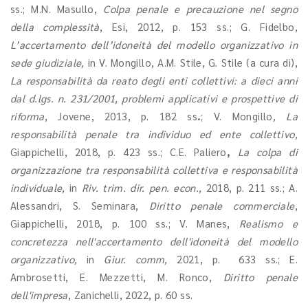
ss.; M.N. Masullo,
Colpa penale e precauzione nel segno
della complessità
, Esi, 2012, p. 153 ss.; G. Fidelbo,
L’accertamento dell’idoneità del modello organizzativo in
sede giudiziale,
in V. Mongillo, A.M. Stile, G. Stile (a cura di),
La responsabilità da reato degli enti collettivi: a dieci anni
dal d.lgs. n. 231/2001, problemi applicativi e prospettive di
riforma
, Jovene, 2013, p. 182 ss
.
; V. Mongillo
,
La
responsabilità penale tra individuo ed ente collettivo,
Giappichelli, 2018, p. 423 ss.; C.E. Paliero
,
La colpa di
organizzazione tra responsabilità collettiva e responsabilità
individuale,
in
Riv. trim. dir. pen. econ.,
2018, p. 211 ss.; A.
Alessandri, S. Seminara,
Diritto penale commerciale
,
Giappichelli, 2018, p. 100 ss.; V. Manes,
Realismo e
concretezza nell'accertamento dell'idoneità del modello
organizzativo,
in
Giur. comm,
2021, p. 633
ss.; E.
Ambrosetti, E. Mezzetti, M. Ronco,
Diritto penale
dell'impresa
, Zanichelli, 2022, p. 60 ss.