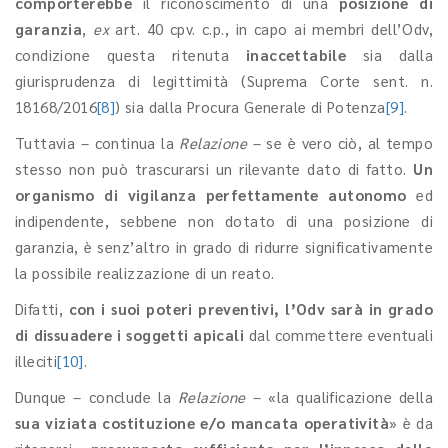
comporterebbe
il riconoscimento di una
posizione di
garanzia
,
ex
art. 40 cpv. c.p., in capo ai membri dell’Odv,
condizione questa ritenuta
inaccettabile
sia dalla
giurisprudenza di legittimità (Suprema Corte sent. n.
18168/2016
[8]
) sia dalla Procura Generale di Potenza
[9]
.
Tuttavia – continua la
Relazione
– se è vero ciò, al tempo
stesso non può trascurarsi un rilevante dato di fatto.
Un
organismo di vigilanza perfettamente autonomo
ed
indipendente, sebbene non dotato di una posizione di
garanzia, è senz’altro in grado di ridurre significativamente
la possibile realizzazione di un reato.
Difatti,
con i
suoi poteri preventivi, l’Odv sarà in grado
di dissuadere i soggetti apicali
dal commettere eventuali
illeciti
[10]
.
Dunque – conclude la
Relazione
– «la qualificazione della
sua viziata costituzione e/o mancata operatività
» è da