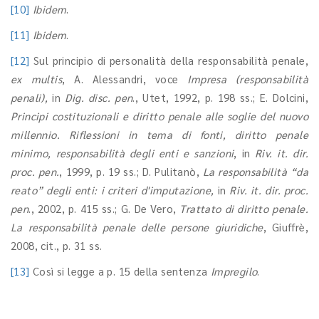
[10]
Ibidem
.
[11]
Ibidem
.
[12]
Sul principio di personalità della responsabilità penale,
ex multis
, A. Alessandri, voce
Impresa (responsabilità
penali),
in
Dig. disc. pen
., Utet, 1992, p. 198 ss.; E. Dolcini,
Principi costituzionali e diritto penale alle soglie del nuovo
millennio. Riflessioni
in tema di fonti, diritto penale
minimo, responsabilità degli enti e sanzioni
, in
Riv. it. dir.
proc. pen.
, 1999, p. 19 ss.; D. Pulitanò,
La responsabilità “da
reato” degli enti: i criteri d'imputazione,
in
Riv. it. dir. proc.
pen
., 2002, p. 415 ss.; G. De Vero,
Trattato di diritto penale.
La responsabilità penale delle persone giuridiche
, Giuffrè,
2008, cit., p. 31 ss.
[13]
Così si legge a p. 15 della sentenza
Impregilo
.