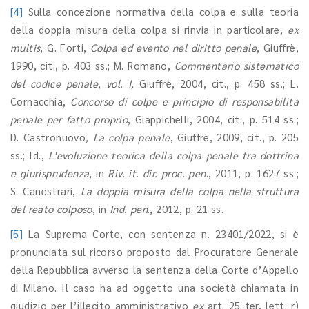
[4]
Sulla concezione normativa della colpa e sulla teoria
della doppia misura della colpa si rinvia in particolare,
ex
multis
, G. Forti,
Colpa ed evento nel diritto penale
, Giuffrè,
1990, cit., p. 403 ss.; M. Romano,
Commentario sistematico
del codice penale
,
vol. I,
Giuffrè, 2004, cit., p. 458 ss.; L.
Cornacchia,
Concorso di colpe e principio di responsabilità
penale per fatto proprio
, Giappichelli, 2004, cit., p. 514 ss.;
D. Castronuovo
,
La colpa penale
, Giuffrè, 2009, cit., p. 205
ss.; Id.,
L'evoluzione teorica della colpa penale tra dottrina
e giurisprudenza
, in
Riv. it. dir. proc. pen
., 2011, p. 1627 ss.;
S. Canestrari,
La doppia misura della colpa nella struttura
del reato colposo
, in
Ind. pen
., 2012, p. 21 ss.
[5]
La Suprema Corte, con sentenza n. 23401/2022, si è
pronunciata sul ricorso proposto dal Procuratore Generale
della Repubblica avverso la sentenza della Corte d’Appello
di Milano. Il caso ha ad oggetto una società chiamata in
giudizio per l’illecito amministrativo
ex
art. 25 ter, lett. r)