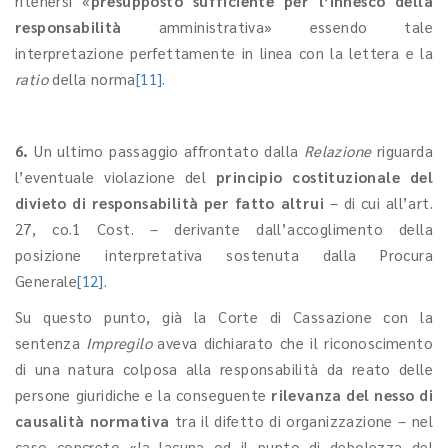
ritenersi «
presupposto
sufficiente
per l’innesco della
responsabilità
amministrativa» essendo tale
interpretazione perfettamente in linea con la lettera e la
ratio
della norma
[11]
.
6.
Un ultimo passaggio affrontato dalla
Relazione
riguarda
l’eventuale violazione del
principio costituzionale del
divieto di responsabilità per fatto altrui
– di cui all’art.
27, co.1 Cost. – derivante dall’accoglimento della
posizione interpretativa sostenuta dalla Procura
Generale
[12]
.
Su questo punto, già la Corte di Cassazione con la
sentenza
Impregilo
aveva dichiarato che il riconoscimento
di una natura colposa alla responsabilità da reato delle
persone giuridiche e la conseguente
rilevanza del nesso di
causalità normativa
tra il difetto di organizzazione – nel
caso concreto «la lacuna od il punto di debolezza del