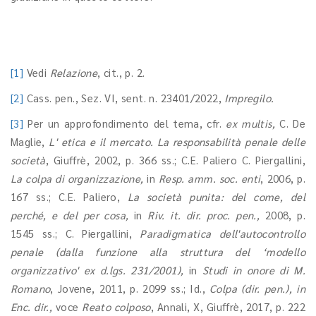
[1]
Vedi
Relazione
, cit., p. 2.
[2]
Cass. pen., Sez. VI, sent. n. 23401/2022,
Impregilo.
[3]
Per un approfondimento del tema, cfr.
ex multis,
C. De
Maglie,
L' etica e il mercato. La responsabilità penale delle
società
, Giuffrè, 2002, p. 366 ss.; C.E. Paliero C. Piergallini,
La colpa di organizzazione,
in
Resp. amm. soc. enti
, 2006, p.
167 ss.; C.E. Paliero,
La società punita: del come, del
perché, e del per cosa,
in
Riv. it. dir. proc. pen.,
2008, p.
1545 ss.; C. Piergallini,
Paradigmatica dell'autocontrollo
penale (dalla funzione alla struttura del ‘modello
organizzativo' ex d.lgs. 231/2001),
in
Studi in onore di M.
Romano
, Jovene, 2011, p. 2099 ss.; Id.,
Colpa
(dir. pen.), in
Enc. dir.,
voce
Reato colposo
, Annali, X, Giuffrè, 2017, p. 222