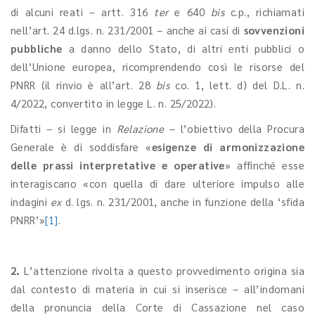
di alcuni reati – artt. 316
ter
e 640
bis
c.p., richiamati
nell’art. 24 d.lgs. n. 231/2001 – anche ai casi di
sovvenzioni
pubbliche
a danno dello Stato, di altri enti pubblici o
dell’Unione europea, ricomprendendo così le risorse del
PNRR (il rinvio è all’art. 28
bis
co. 1, lett. d) del D.L. n.
4/2022, convertito in legge L. n. 25/2022).
Difatti – si legge in
Relazione
– l’obiettivo della Procura
Generale è di soddisfare «
esigenze di armonizzazione
delle prassi interpretative e operative
» affinché esse
interagiscano «con quella di dare ulteriore impulso alle
indagini
ex
d. lgs. n.
231/2001, anche in funzione della ‘sfida
PNRR’»
[1]
.
2.
L’attenzione rivolta a questo provvedimento origina sia
dal contesto di materia in cui si inserisce – all’indomani
della pronuncia della Corte di Cassazione nel caso