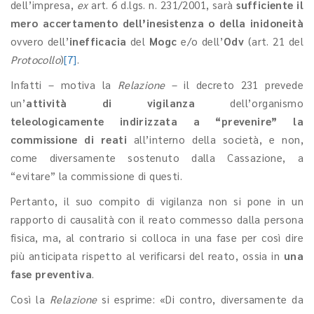
dell’impresa,
ex
art. 6 d.lgs. n. 231/2001, sarà
sufficiente il
mero accertamento dell’inesistenza o della inidoneità
ovvero dell’
inefficacia
del
Mogc
e/o dell’
Odv
(art. 21 del
Protocollo
)
[7]
.
Infatti – motiva la
Relazione
– il decreto 231 prevede
un’
attività di vigilanza
dell’organismo
teleologicamente indirizzata a “prevenire”
la
commissione di reati
all’interno della società, e non,
come diversamente sostenuto dalla Cassazione, a
“evitare” la commissione di questi.
Pertanto, il suo compito di vigilanza non si pone in un
rapporto di causalità con il reato commesso dalla persona
fisica, ma, al contrario si colloca in una fase per così dire
più anticipata rispetto al verificarsi del reato, ossia in
una
fase preventiva
.
Così la
Relazione
si esprime: «Di contro, diversamente da