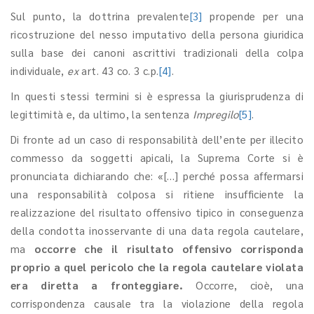
Sul punto, la dottrina prevalente
[3]
propende per una
ricostruzione del nesso imputativo della persona giuridica
sulla base dei canoni ascrittivi tradizionali della colpa
individuale,
ex
art. 43 co. 3 c.p.
[4]
.
In questi stessi termini si è espressa la giurisprudenza di
legittimità e, da ultimo, la sentenza
Impregilo
[5]
.
Di fronte ad un caso di responsabilità dell’ente per illecito
commesso da soggetti apicali, la Suprema Corte si è
pronunciata dichiarando che: «[…] perché possa affermarsi
una responsabilità colposa si ritiene insufficiente la
realizzazione del risultato offensivo tipico in conseguenza
della condotta inosservante di una data regola cautelare,
ma
occorre che il risultato offensivo corrisponda
proprio a quel pericolo che la regola cautelare violata
era diretta a fronteggiare.
Occorre, cioè, una
corrispondenza causale tra la violazione della regola