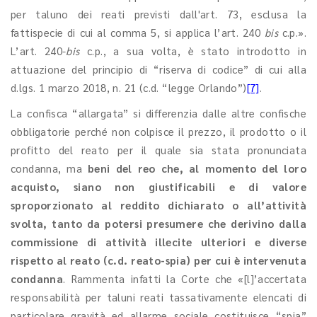
per taluno dei reati previsti dall'art. 73, esclusa la
fattispecie di cui al comma 5, si applica l’art. 240
bis
c.p.».
L’art. 240-
bis
c.p., a sua volta, è stato introdotto in
attuazione del principio di “riserva di codice” di cui alla
d.lgs. 1 marzo 2018, n. 21 (c.d. “legge Orlando”)
[7]
.
La confisca “allargata” si differenzia dalle altre confische
obbligatorie perché non colpisce il prezzo, il prodotto o il
profitto del reato per il quale sia stata pronunciata
condanna, ma
beni del reo che, al momento del loro
acquisto, siano non giustificabili e di valore
sproporzionato al reddito dichiarato o all’attività
svolta, tanto da potersi presumere che derivino dalla
commissione di attività illecite ulteriori e diverse
rispetto al reato (c.d. reato-spia) per cui è intervenuta
condanna
. Rammenta infatti la Corte che «[l]’accertata
responsabilità per taluni reati tassativamente elencati di
particolare gravità ed allarme sociale costituisce “spia”