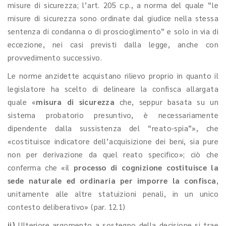
misure di sicurezza; l’art. 205 c.p., a norma del quale “le
misure di sicurezza sono ordinate dal giudice nella stessa
sentenza di condanna o di proscioglimento” e solo in via di
eccezione, nei casi previsti dalla legge, anche con
provvedimento successivo.
Le norme anzidette acquistano rilievo proprio in quanto il
legislatore ha scelto di delineare la confisca allargata
quale «
misura di sicurezza
che, seppur basata su un
sistema probatorio presuntivo, è necessariamente
dipendente dalla sussistenza del “reato-spia”», che
«costituisce indicatore dell’acquisizione dei beni, sia pure
non per derivazione da quel reato specifico»; ciò che
conferma che «il
processo di cognizione costituisce la
sede naturale ed ordinaria per imporre la confisca
,
unitamente alle altre statuizioni penali, in un unico
contesto deliberativo» (par. 12.1)
ii)
Ulteriore argomento a sostegno della decisione si trae