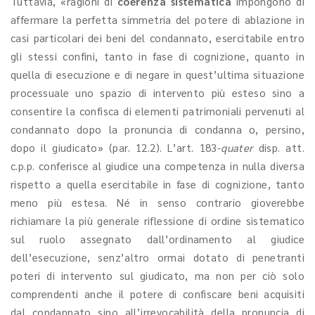
Tuttavia, «ragioni di
coerenza sistematica
impongono di
affermare la perfetta simmetria del potere di ablazione in
casi particolari dei beni del condannato, esercitabile entro
gli stessi confini, tanto in fase di cognizione, quanto in
quella di esecuzione e di negare in quest’ultima situazione
processuale uno spazio di intervento più esteso sino a
consentire la confisca di elementi patrimoniali pervenuti al
condannato dopo la pronuncia di condanna o, persino,
dopo il giudicato» (par. 12.2). L’art. 183-
quater
disp. att.
c.p.p. conferisce al giudice una competenza in nulla diversa
rispetto a quella esercitabile in fase di cognizione, tanto
meno più estesa. Né in senso contrario gioverebbe
richiamare la più generale riflessione di ordine sistematico
sul ruolo assegnato dall’ordinamento al giudice
dell’esecuzione, senz’altro ormai dotato di penetranti
poteri di intervento sul giudicato, ma non per ciò solo
comprendenti anche il potere di confiscare beni acquisiti
dal condannato sino all’irrevocabilità della pronuncia di