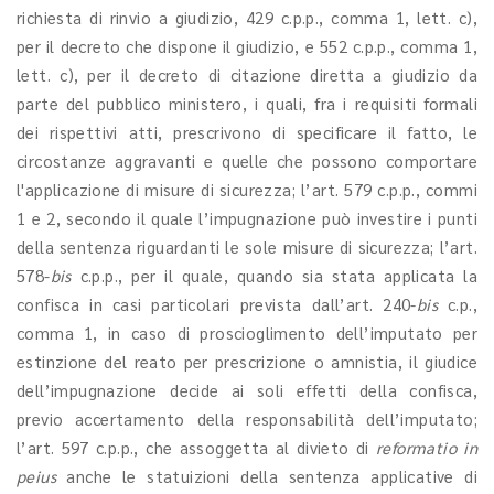
richiesta di rinvio a giudizio, 429 c.p.p., comma 1, lett. c),
per il decreto che dispone il giudizio, e 552 c.p.p., comma 1,
lett. c), per il decreto di citazione diretta a giudizio da
parte del pubblico ministero, i quali, fra i requisiti formali
dei rispettivi atti, prescrivono di specificare il fatto, le
circostanze aggravanti e quelle che possono comportare
l'applicazione di misure di sicurezza; l’art. 579 c.p.p., commi
1 e 2, secondo il quale l’impugnazione può investire i punti
della sentenza riguardanti le sole misure di sicurezza; l’art.
578-
bis
c.p.p., per il quale, quando sia stata applicata la
confisca in casi particolari prevista dall’art. 240-
bis
c.p.,
comma 1, in caso di proscioglimento dell’imputato per
estinzione del reato per prescrizione o amnistia, il giudice
dell’impugnazione decide ai soli effetti della confisca,
previo accertamento della responsabilità dell’imputato;
l’art. 597 c.p.p., che assoggetta al divieto di
reformatio in
peius
anche le statuizioni della sentenza applicative di