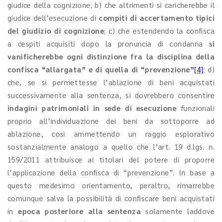
giudice della cognizione; b) che altrimenti si caricherebbe il
giudice dell’esecuzione di
compiti di accertamento tipici
del giudizio di cognizione
; c) che estendendo la confisca
a cespiti acquisiti dopo la pronuncia di condanna
si
vanificherebbe ogni distinzione fra la disciplina della
confisca “allargata” e di quella di “prevenzione”
[4]
; d)
che, se si permettesse l’ablazione di beni acquistati
successivamente alla sentenza, si dovrebbero consentire
indagini patrimoniali in sede di esecuzione
funzionali
proprio all’individuazione dei beni da sottoporre ad
ablazione, così ammettendo un raggio esplorativo
sostanzialmente analogo a quello che l’art. 19 d.lgs. n.
159/2011 attribuisce ai titolari del potere di proporre
l’applicazione della confisca di “prevenzione”. In base a
questo medesimo orientamento, peraltro, rimarrebbe
comunque salva la possibilità di confiscare beni acquistati
in
epoca posteriore alla sentenza
solamente laddove