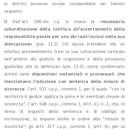
in diritto) possono essere compendiate nei termini
seguenti.
i)
Dall’art. 240-
bis
c.p. si ricava la «
necessaria
subordinazione della confisca all’accertamento della
responsabilità penale per uno dei reati inclusi nella sua
elencazione
» (par. 11.2). Ciò lascia intendere che «il
relativo provvedimento trovi la sua collocazione naturale
nell’ambito del giudizio di cognizione e della pronuncia
giudiziale che lo definisce» (par. 11.3), come confermano
altresì varie
disposizioni sostanziali e processuali che
menzionano l’adozione con sentenza delle misure di
sicurezza
: l’art. 533 c.p.p., comma 1, per il quale “con la
sentenza il giudice applica la pena e le eventuali misure di
sicurezza”; l’art. 546 c.p.p., comma 1, lett. e), n. 2, che, in
tema di requisiti della sentenza e di obbligo di
motivazione, lo impone anche in ordine alle “misure di
sicurezza”; gli artt. 417 c.p.p., comma 1, lett. b), per la