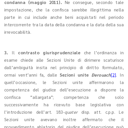
condanna
(maggio 2011).
Ne consegue, secondo tale
impostazione, che la confisca sarebbe illegittima nella
parte in cui include anche beni acquistati nel periodo
intercorrente tra la data della condanna e la data della sua
irrevocabilità.
3.
Il
contrasto giurisprudenziale
che l’ordinanza in
esame chiede alle Sezioni Unite di dirimere scaturisce
dall’ambiguità insita nel principio di diritto formulato,
ormai vent’anni fa, dalle
Sezioni unite
Derouach
[2]
. In
quell’occasione, le Sezioni unite affermarono la
competenza del giudice dell’esecuzione a disporre la
confisca “allargata”; competenza che solo
successivamente ha ricevuto base legislativa con
l’introduzione dell’art. 183-
quater
disp. att. c.p.p. Le
Sezioni unite avevano inoltre affermato che il
provvedimento ablatorio del giudice dell’esecuzione può