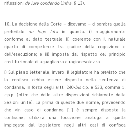
riflessioni
de iure condendo
(
infra
, § 13).
10.
La decisione della Corte – dicevamo – ci sembra quella
preferibile
de lege lata
in quanto: i) maggiormente
conforme al dato testuale; ii) coerente con il naturale
riparto di competenze tra giudice della cognizione e
dell’esecuzione; e iii) imposta dal rispetto del principio
costituzionale di uguaglianza e ragionevolezza.
i) Sul
piano letterale
, invero, il legislatore ha previsto che
la confisca debba essere disposta nella sentenza di
condanna, in forza degli artt. 240-
bis
c.p. e 533, comma 1,
c.p.p. (oltre che delle altre disposizioni richiamate dalle
Sezioni unite). La prima di queste due norme, prevedendo
che «in caso di condanna [...] è sempre disposta la
confisca», utilizza una locuzione analoga a quella
impiegata dal legislatore negli altri casi di confisca