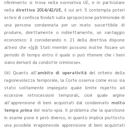
riferimento si trova nella normativa UE, e in particolare
nella
direttiva 2014/42/UE
, il cui art. 5 contempla poteri
estesi di confisca fondati sulla sproporzione patrimoniale di
una persona condannata per un reato suscettibile di
produrre, direttamente o indirettamente, un vantaggio
economico: il considerando n. 21 della direttiva dispone
altresì che «[g]li Stati membri possono inoltre fissare un
periodo di tempo entro il quale si può ritenere che i beni
siano derivati da condotte criminose».
(iii) Quanto all’
ambito di operatività
del criterio della
ragionevolezza temporale, la Corte osserva come esso sia
stato solitamente impiegato quale limite rispetto ad
eccessive retrocessioni temporali, cioè quale argine
all’apprensione di beni acquistati dal condannato
molto
tempo
prima
del reato-spia. Il problema che la questione
in esame pone è però diverso, in quanto implica piuttosto
una possibile irragionevole apprensione di beni acquistati