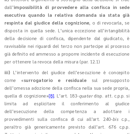
dall’
impossibilità di provvedere alla confisca in sede
esecutiva quando la relativa domanda sia stata già
respinta dal giudice della cognizione
, o di revocarla, se
disposta in quella sede. L’unica eccezione all’intangibilità
della decisione di confisca, dipendente dal giudicato, è
ravvisabile nei riguardi del terzo non partecipe al processo
già definito ed ammesso a proporre incidente di esecuzione
per ottenere la revoca della misura (par. 12.1)
iii)
L’intervento del giudice dell’esecuzione è concepito
come «
surrogatorio e residuale
sul presupposto
dell’omessa adozione della confisca nella sua sede propria,
quella di cognizione»
[8]
. L’art. 183-
quater
disp. att. c.p.p. si
limita ad esplicitare il conferimento al giudice
dell’esecuzione della competenza a adottare i
provvedimenti sulla confisca di cui all'art. 240-
bis
c.p.,
peraltro già genericamente previsto dall’art. 676 c.p.p.