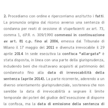
2.
Procediamo con ordine e ripercorriamo anzitutto i
fatti
.
La pronuncia origina dal ricorso avverso una sentenza di
condanna per reati di cessione di stupefacenti
ex
art. 73,
comma 1, d.P.R. n. 309/1990
commessi in continuazione
ex
art. 81 c.p. fino al 2006
, emessa dal Tribunale di
Milano il 17 maggio del
2011
e divenuta irrevocabile il 29
aprile
2014
. In sede esecutiva la
confisca “allargata”
è
stata disposta, in linea con una parte della giurisprudenza,
includendo beni che risultavano acquisiti al patrimonio del
condannato fino alla
data di irrevocabilità della
sentenza
(aprile 2014).
La parte ricorrente, aderendo a un
diverso orientamento giurisprudenziale, sosteneva che non
sarebbe la data di irrevocabilità a segnare il limite
temporale dei poteri del giudice dell’esecuzione di disporre
la confisca, ma la
data di emissione della sentenza di