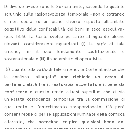
Di diverso avviso sono le Sezioni unite, secondo le quali lo
scrutinio sulla ragionevolezza temporale «non è estraneo
e non opera su un piano diverso rispetto all’ambito
oggettivo della confiscabilità dei beni in sede esecutiva»
(par. 14.6). La Corte svolge pertanto al riguardo alcune
rilevanti considerazioni riguardanti (i) la
ratio
di tale
criterio, (ii) il suo fondamento costituzionale e
sovranazionale e (iii) il suo ambito di operatività.
(i) Quanto alla
ratio
di tale criterio, la Corte ribadisce che
la confisca “allargata”
non richiede un nesso di
pertinenzialità tra il reato-spia accertato e il bene da
confiscare
e questo rende altresì superfluo che ci sia
un’esatta coincidenza temporale tra la commissione di
quel reato e l’arricchimento sproporzionato. Ciò però
consentirebbe di per sé applicazioni illimitate della confisca
allargata, che
potrebbe colpire qualsiasi bene del
condannato, anche se pervenuto nel suo patrimonio in