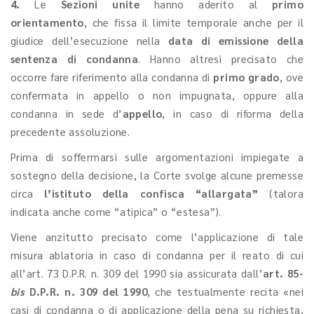
4.
Le
Sezioni unite
hanno aderito al
primo
orientamento
, che fissa il limite temporale anche per il
giudice dell’esecuzione nella
data di emissione della
sentenza di condanna
. Hanno altresì precisato che
occorre fare riferimento alla condanna di
primo grado
, ove
confermata in appello o non impugnata, oppure alla
condanna in sede d’
appello
, in caso di riforma della
precedente assoluzione.
Prima di soffermarsi sulle argomentazioni impiegate a
sostegno della decisione, la Corte svolge alcune premesse
circa
l’istituto della confisca “allargata”
(talora
indicata anche come “atipica” o “estesa”).
Viene anzitutto precisato come l’applicazione di tale
misura ablatoria in caso di condanna per il reato di cui
all’art. 73 D.P.R. n. 309 del 1990 sia assicurata dall’
art. 85-
bis
D.P.R. n. 309 del 1990
, che testualmente recita «nei
casi di condanna o di applicazione della pena su richiesta,