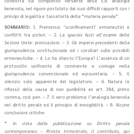
condotta sul complesso versante della c.d. analogia
benevola, nel rigore postulato dai suoi difficili rapporti con i
principi di legalità e tassatività della “materia penale”.
SOMMARIO:
1. Premessa: ‘sconfinamenti’ ermeneutici e
conflitti tra poteri. – 2. La
species facti
all’esame delle
Sezioni Unite: precisazioni. – 3. Gli impervi precedenti della
giurisprudenza costituzionale ed i corollari sulle possibili
ermeneutiche. – 4. Lo ha chiesto l’Europa? L’assenza di un
protocollo unificante di convivente e coniuge nella
giurisprudenza convenzionale ed eurounitaria. – 5. Il
silenzio solo apparente del legislatore. – 6. Natura (e
riflessi) della causa di non punibilità ex art. 384, primo
comma, cod. pen. – 7. Il vero problema: l’analogia benevola
nel diritto penale ed il principio di inesigibilità. – 8. Alcune
conclusioni critiche.
*
In vista della pubblicazione su Diritto penale
contemporaneo – Rivista trimestrale, il contributo, qui