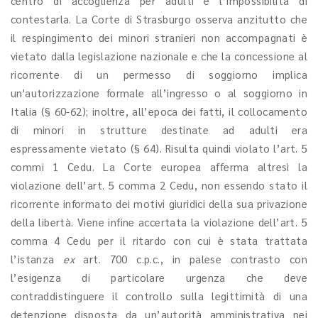
centro di accoglienza per adulti e l’impossibilità di
contestarla. La Corte di Strasburgo osserva anzitutto che
il respingimento dei minori stranieri non accompagnati è
vietato dalla legislazione nazionale e che la concessione al
ricorrente di un permesso di soggiorno implica
un'autorizzazione formale all’ingresso o al soggiorno in
Italia (§ 60-62); inoltre, all’epoca dei fatti, il collocamento
di minori in strutture destinate ad adulti era
espressamente vietato (§ 64). Risulta quindi violato l’art. 5
commi 1 Cedu. La Corte europea afferma altresì la
violazione dell’art. 5 comma 2 Cedu, non essendo stato il
ricorrente informato dei motivi giuridici della sua privazione
della libertà. Viene infine accertata la violazione dell’art. 5
comma 4 Cedu per il ritardo con cui è stata trattata
l’istanza
ex
art. 700 c.p.c., in palese contrasto con
l’esigenza di particolare urgenza che deve
contraddistinguere il controllo sulla legittimità di una
detenzione disposta da un’autorità amministrativa nei