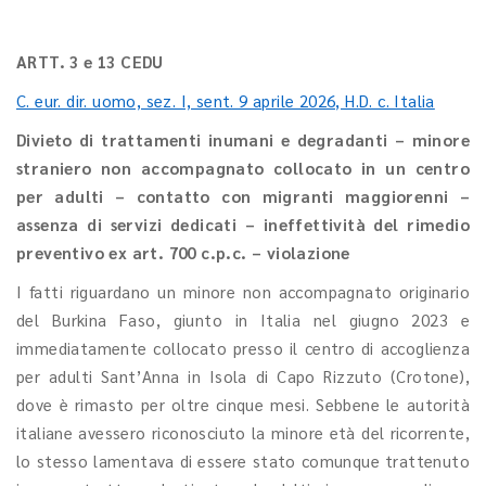
ARTT. 3 e 13 CEDU
C. eur. dir. uomo, sez. I, sent. 9 aprile 2026, H.D. c. Italia
Divieto di trattamenti inumani e degradanti – minore
straniero non accompagnato collocato in un centro
per adulti – contatto con migranti maggiorenni –
assenza di servizi dedicati – ineffettività del rimedio
preventivo ex art. 700 c.p.c. – violazione
I fatti riguardano un minore non accompagnato originario
del Burkina Faso, giunto in Italia nel giugno 2023 e
immediatamente collocato presso il centro di accoglienza
per adulti Sant’Anna in Isola di Capo Rizzuto (Crotone),
dove è rimasto per oltre cinque mesi. Sebbene le autorità
italiane avessero riconosciuto la minore età del ricorrente,
lo stesso lamentava di essere stato comunque trattenuto