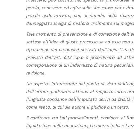
perciò, conoscere ed agire sulle sue cause per evita
penale onde arrivare, poi, al rimedio della ripara
danneggiato scelga di rivalersi civilmente sul magis
Tale momento di prevenzione e di correzione dell’er
sottese all’idea di giusto processo se ad esso non 
riparazione dei pregiudizi derivati dall’ingiustizia 
previsto dall’art. 643 c.p.p è preordinato ad atte
corresponsione di un indennizzo di natura pecuniari
revisione.
Un aspetto interessante
dal punto di vista
dell’ag
dell’errore giudiziario attiene al rapporto intercorr
l’ingiusta condanna dell’imputato derivi da falsità i
come reato, di cui sia autore il giudice o un terzo.
Il confronto tra tali provvedimenti, condotto al fine 
liquidazione della riparazione, ha messo in luce l’as