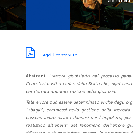
Diletta Perug
Leggi il contributo
Abstract
.
L’errore giudiziario nel processo pena
finanziari posti a carico dello Stato che, ogni an
per l’errata amministrazione della giustizia.
Tale errore può essere determinato anche dagli orga
“sbagli”, commessi nella gestione della raccolta 
possono avere risvolti dannosi per l’imputato, per l
realistico all’analisi del fenomeno dell’errore 
riflettere, può costituirne, spesso, la primordiale 