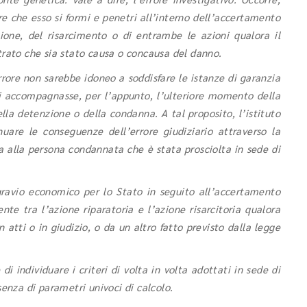
re che esso si formi e penetri all’interno dell’accertamento
zione, del risarcimento o di entrambe le azioni qualora il
trato che sia stato causa o concausa del danno.
rore non sarebbe idoneo a soddisfare le istanze di garanzia
si accompagnasse, per l’appunto, l’ulteriore momento della
della detenzione o della condanna. A tal proposito, l’istituto
nuare le conseguenze dell’errore giudiziario attraverso la
a alla persona condannata che è stata prosciolta in sede di
gravio economico per lo Stato in seguito all’accertamento
ente tra l’azione riparatoria e l’azione risarcitoria qualora
n atti o in giudizio, o da un altro fatto previsto dalla legge
di individuare i criteri di volta in volta adottati in sede di
senza di parametri univoci di calcolo.