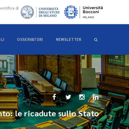
entifica di
OLI
OSSERVATORI
NEWSLETTER
to: le ricadute sullo Stato