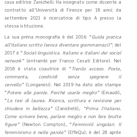
casa editrice Zanichelli. Ha insegnato come docente a
contratto all’Università di Firenze per 18 anni; da
settembre 2021 è ricercatrice di tipo A presso la
stessa istituzione.
La sua prima monografia è del 2016: “
Guida pratica
all'italiano scritto (senza diventare grammarnazi)”
; del
2017 è “
Social-linguistica. Italiano e italiani dei social
network”
(entrambi per Franco Cesati Editore). Nel
2018 è stata coautrice di “
Tienilo acceso. Posta,
commenta, condividi senza spegnere il
cervello”
(Longanesi)
.
Nel 2019 ha dato alle stampe
“
Potere alle parole. Perché usarle meglio”
(Einaudi),
“
La tesi di laurea. Ricerca, scrittura e revisione per
chiudere in bellezza”
(Zanichelli)
, “Prima l'italiano.
Come scrivere bene, parlare meglio e non fare brutte
figure”
(Newton Compton), “
Femminili singolari. Il
femminismo è nelle parole”
(EffeQu); è del 28 aprile