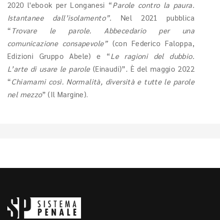
2020 l'ebook per Longanesi “
Parole contro la paura.
Istantanee dall’isolamento”.
Nel 2021 pubblica
“
Trovare le parole. Abbecedario per una
comunicazione consapevole”
(con Federico Faloppa,
Edizioni Gruppo Abele) e “
Le ragioni del dubbio.
L’arte di usare le parole
(Einaudi)”
.
È del maggio 2022
“
Chiamami così. Normalità, diversità e tutte le parole
nel mezzo
” (Il Margine).