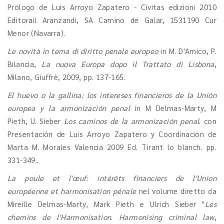
Prólogo de Luis Arroyo Zapatero - Civitas edizioni 2010
Editorail Aranzandi, SA Camino de Galar, 1531190 Cur
Menor (Navarra).
Le novità in tema di diritto penale europeo
in M. D'Amico, P.
Bilancia,
La nuova Europa dopo il Trattato di Lisbona
,
Milano, Giuffrè, 2009, pp. 137-165.
El huevo o la gallina: los intereses financieros de la Unión
europea y la armonización penal
in M Delmas-Marty, M
Pieth, U. Sieber
Los caminos de la armonización penal
. con
Presentación de Luis Arroyo Zapatero y Coordinación de
Marta M. Morales Valencia 2009 Ed. Tirant lo blanch. pp.
331-349..
La poule et l'œuf: intérêts financiers de l'Union
européenne et harmonisation pénale
nel volume diretto da
Mireille Delmas-Marty, Mark Pieth e Ulrich Sieber "
Les
chemins de l'Harmonisation
.
Harmonising criminal law
,