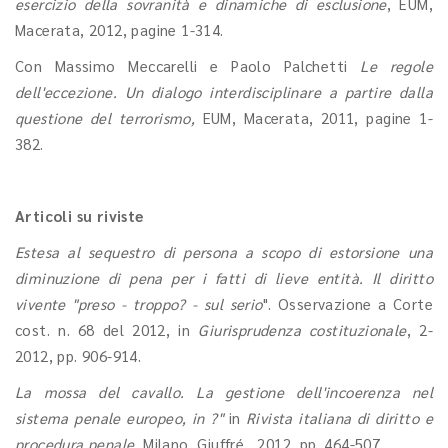
esercizio della sovranità e dinamiche di esclusione
, EUM,
Macerata, 2012, pagine 1-314.
Con Massimo Meccarelli e Paolo Palchetti
Le regole
dell'eccezione. Un dialogo interdisciplinare a partire dalla
questione del terrorismo,
EUM, Macerata, 2011, pagine 1-
382.
Articoli su riviste
Estesa al sequestro di persona a scopo di estorsione una
diminuzione di pena per i fatti di lieve entità. Il diritto
vivente "preso - troppo? - sul serio
". Osservazione a Corte
cost. n. 68 del 2012, in
Giurisprudenza costituzionale
, 2-
2012, pp. 906-914.
La mossa del cavallo. La gestione dell'incoerenza nel
sistema penale europeo, in ?"
in
Rivista italiana di diritto e
procedura penale
, Milano, Giuffré, 2012,
pp. 464-507.