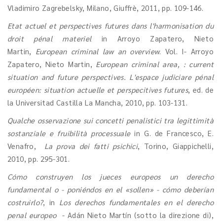
Vladimiro Zagrebelsky, Milano, Giuffrè, 2011, pp. 109-146.
Etat actuel et perspectives futures dans l'harmonisation du
droit pénal materiel
in Arroyo Zapatero, Nieto
Martin,
European criminal law an overview
. Vol. I- Arroyo
Zapatero, Nieto Martin,
European criminal area, : current
situation and future perspectives. L'espace judiciare pénal
européen: situation actuelle et perspecitives futures
, ed. de
la Universitad Castilla La Mancha, 2010, pp. 103-131.
Qualche osservazione sui concetti penalistici tra legittimità
sostanziale e fruibilità processuale
in G. de Francesco, E.
Venafro,
La prova dei fatti psichici
, Torino, Giappichelli,
2010, pp. 295-301.
Cómo construyen los jueces europeos un derecho
fundamental o - poniéndos en el «sollen» - cómo deberían
costruirlo?
, in
Los derechos fundamentales en el derecho
penal europeo
- Adán Nieto Martín (sotto la direzione di),