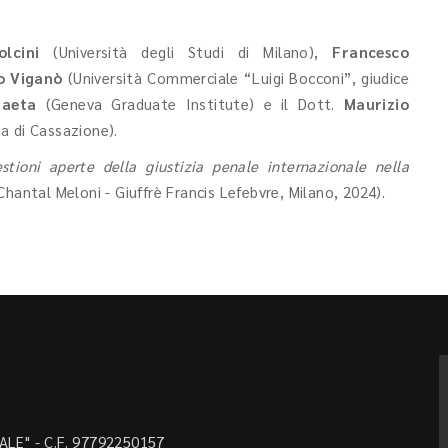
lcini
(Università degli Studi di Milano),
Francesco
o Viganò
(Università Commerciale “Luigi Bocconi”, giudice
Gaeta
(Geneva Graduate Institute) e il Dott.
Maurizio
a di Cassazione).
stioni aperte della giustizia penale internazionale nella
hantal Meloni - Giuffrè Francis Lefebvre, Milano, 2024).
LE" - C.F. 97792250157