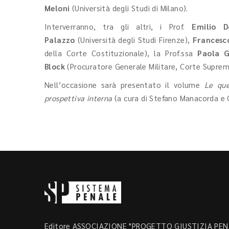
Meloni
(Università degli Studi di Milano).
Interverranno, tra gli altri, i Prof.
Emilio Do
Palazzo
(Università degli Studi Firenze),
Francesc
della Corte Costituzionale), la Prof.ssa
Paola 
Block
(Procuratore Generale Militare, Corte Suprem
Nell’occasione sarà presentato il volume
Le que
prospettiva interna
(a cura di Stefano Manacorda e C
Editore ASSOCIAZIONE "PROGETTO GIUSTIZIA PENA