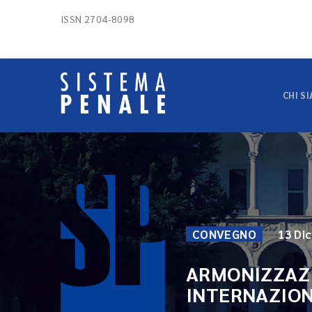
ISSN 2704-8098
CHI S
CONVEGNO
13 Di
ARMONIZZAZI
INTERNAZIO