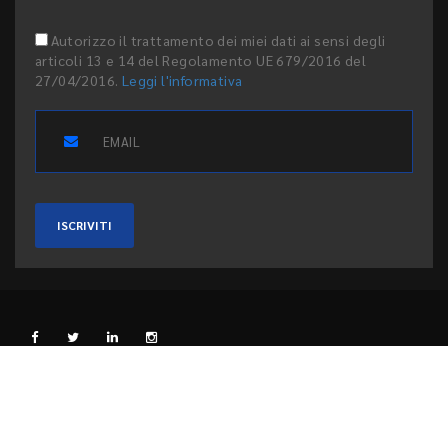
Autorizzo il trattamento dei miei dati ai sensi degli
articoli 13 e 14 del Regolamento UE 679/2016 del
27/04/2016.
Leggi l'informativa
ISCRIVITI
L'EDITORE
PRIVACY E COOKIE
CODICE ETICO
PEER REVIEW
CONTATTI