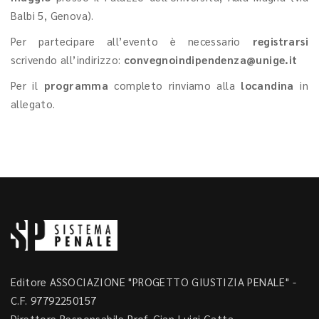
Balbi 5, Genova).
Per partecipare all’evento è necessario
registrarsi
scrivendo all’indirizzo:
convegnoindipendenza@unige.it
Per il
programma
completo rinviamo alla
locandina
in
allegato.
Editore ASSOCIAZIONE "PROGETTO GIUSTIZIA PENALE" -
C.F. 97792250157
Direttore Responsabile Prof. Gian Luigi Gatta