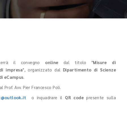
terrà il convegno
online
dal titolo "
Misure di
di impresa
", organizzato dal
Dipartimento di Scienze
udi eCampus
.
l Prof. Avv. Pier Francesco Poli.
c@outlook.it
o inquadrare il
QR code
presente sulla