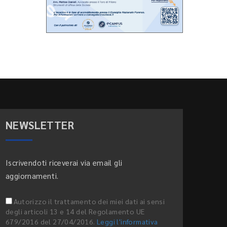
NEWSLETTER
Iscrivendoti riceverai via email gli
aggiornamenti.
Autorizzo il trattamento dei miei dati ai sensi
degli articoli 13 e 14 del Regolamento UE
679/2016 del 27/04/2016.
Leggi l'informativa