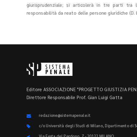
giurisprudenziale; si articolerà in tre parti tra
responsabilità da reato delle persone giuridiche (D. 
Editore ASSOCIAZIONE "PROGETTO GIUSTIZIA PENA
Direttore Responsabile Prof. Gian Luigi Gatta
redazione@sistemapenale.it
c/o Università degli Studi di Milano, Dipartimento di 
Via Festa del Perdono, 7 - 20122 MILANO