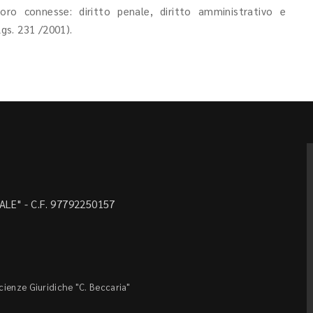
 loro connesse: diritto penale, diritto amministrativo e
lgs. 231 /2001).
LE" - C.F. 97792250157
Scienze Giuridiche "C. Beccaria"