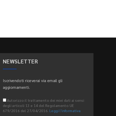
NEWSLETTER
Iscrivendoti riceverai via email gli
aggiornamenti.
Autorizzo il trattamento dei miei dati ai sensi
degli articoli 13 e 14 del Regolamento UE
679/2016 del 27/04/2016.
Leggi l'informativa