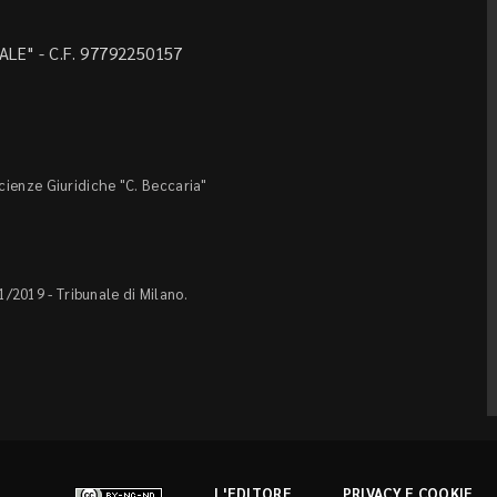
LE" - C.F. 97792250157
Scienze Giuridiche "C. Beccaria"
1/2019 - Tribunale di Milano.
L'EDITORE
PRIVACY E COOKIE