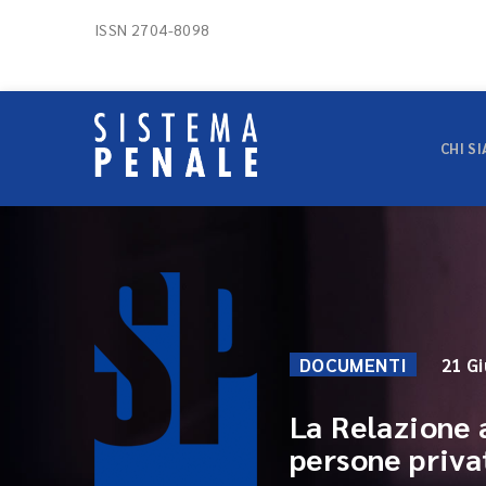
ISSN 2704-8098
CHI S
DOCUMENTI
21 G
La Relazione 
persone priva