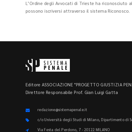
L’Ordine degli Avvocati di Trieste ha riconosciuto a
possono iscriversi attraverso il sistema Riconosco.
Editore ASSOCIAZIONE "PROGETTO GIUSTIZIA PENA
Direttore Responsabile Prof. Gian Luigi Gatta
redazione@sistemapenale.it
c/o Università degli Studi di Milano, Dipartimento di 
Via Festa del Perdono, 7 - 20122 MILANO