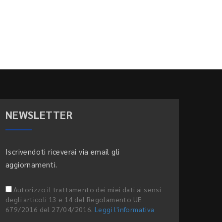
NEWSLETTER
Iscrivendoti riceverai via email gli
aggiornamenti.
Autorizzo il trattamento dei miei dati ai sensi
degli articoli 13 e 14 del Regolamento UE
679/2016 del 27/04/2016.
Leggi l'informativa