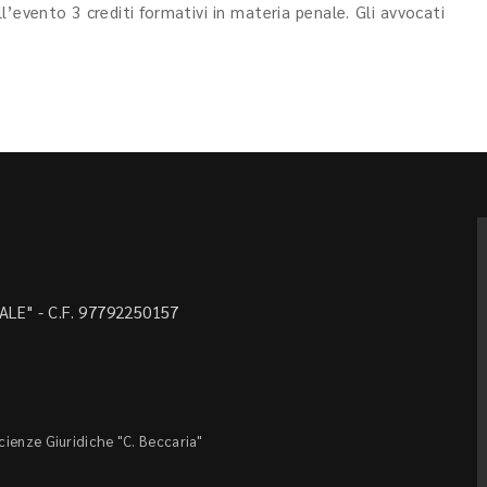
ll’evento 3 crediti formativi in materia penale. Gli avvocati
LE" - C.F. 97792250157
Scienze Giuridiche "C. Beccaria"