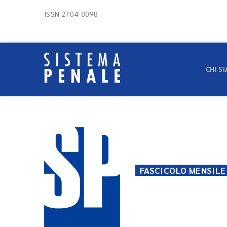
ISSN 2704-8098
CHI S
FASCICOLO MENSIL
Fascicolo men