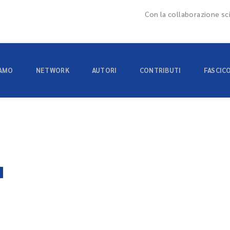
Con la collaborazione sci
IAMO
NETWORK
AUTORI
CONTRIBUTI
FASCIC
E
02 Luglio 2021
sile 2021/7-8