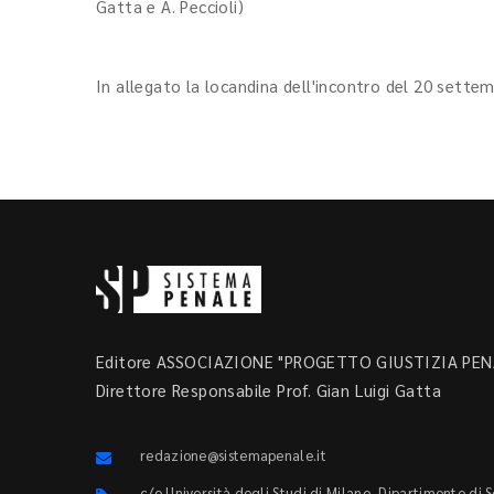
Gatta e A. Peccioli)
In allegato la locandina dell'incontro del 20 settem
Editore ASSOCIAZIONE "PROGETTO GIUSTIZIA PENA
Direttore Responsabile Prof. Gian Luigi Gatta
redazione@sistemapenale.it
c/o Università degli Studi di Milano, Dipartimento di 