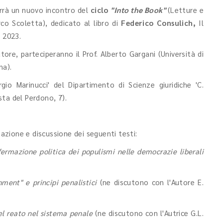
terrà un nuovo incontro del
ciclo
"Into the Book"
(Letture e
rco Scoletta), dedicato al libro di
Federico Consulich,
Il
, 2023.
utore, parteciperanno il Prof. Alberto Gargani (Università di
ina).
gio Marinucci' del Dipartimento di Scienze giuridiche 'C.
esta del Perdono, 7).
ntazione e discussione dei seguenti testi:
fermazione politica dei populismi nelle democrazie liberali
hment" e principi penalistici
(ne discutono con l'Autore E.
l reato nel sistema penale
(ne discutono con l'Autrice G.L.