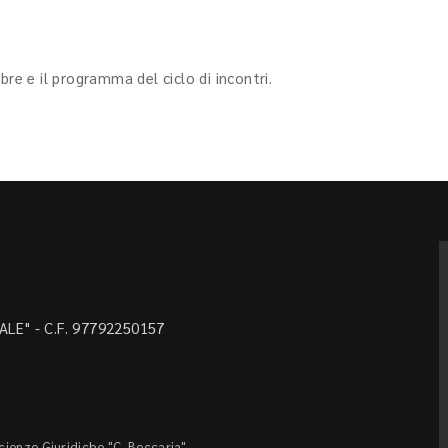
bre e il programma del ciclo di incontri.
LE" - C.F. 97792250157
Scienze Giuridiche "C. Beccaria"