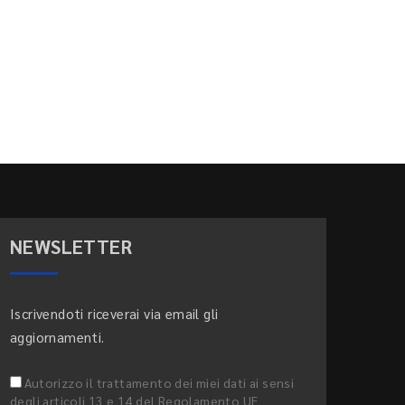
NEWSLETTER
Iscrivendoti riceverai via email gli
aggiornamenti.
Autorizzo il trattamento dei miei dati ai sensi
degli articoli 13 e 14 del Regolamento UE