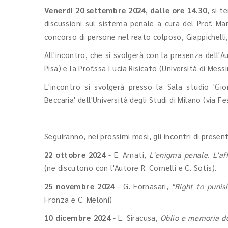
Venerdì 20 settembre 2024
,
dalle ore 14.30
, si 
discussioni sul sistema penale a cura del Prof. Ma
concorso di persone nel reato colposo, Giappichelli
All'incontro, che si svolgerà con la presenza dell'A
Pisa) e la Prof.ssa Lucia Risicato (Università di Mess
L'incontro si svolgerà presso la Sala studio 'Gior
Beccaria' dell'Università degli Studi di Milano (via F
Seguiranno, nei prossimi mesi, gli incontri di prese
22 ottobre 2024
- E. Amati,
L'enigma penale. L'af
(ne discutono con l'Autore R. Cornelli e C. Sotis).
25 novembre 2024
- G. Fornasari,
"Right to punis
Fronza e C. Meloni)
10 dicembre 2024
- L. Siracusa,
Oblio e memoria de