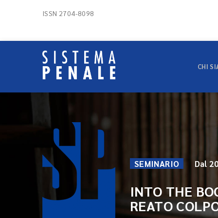
ISSN 2704-8098
CHI S
SEMINARIO
Dal 2
INTO THE BO
REATO COLPO