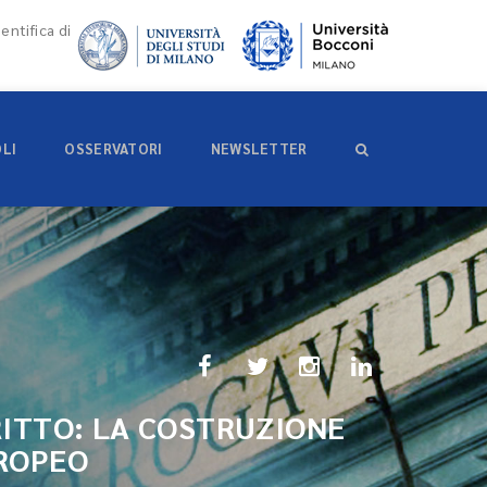
entifica di
OLI
OSSERVATORI
NEWSLETTER
RITTO: LA COSTRUZIONE
UROPEO