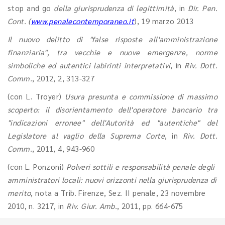
stop and go
della giurisprudenza di legittimità
, in
Dir. Pen.
Cont.
(
www.penalecontemporaneo.it
), 19 marzo 2013
Il nuovo delitto di "false risposte all'amministrazione
finanziaria", tra vecchie e nuove emergenze, norme
simboliche ed autentici labirinti interpretativi
, in
Riv. Dott.
Comm.
, 2012, 2, 313-327
(con L. Troyer)
Usura presunta e commissione di massimo
scoperto: il disorientamento dell'operatore bancario tra
"indicazioni erronee" dell'Autorità ed "autentiche" del
Legislatore al vaglio della Suprema Corte
, in
Riv. Dott.
Comm.
, 2011, 4, 943-960
(con L. Ponzoni)
Polveri sottili e responsabilità penale degli
amministratori locali: nuovi orizzonti nella giurisprudenza di
merito
, nota a Trib. Firenze, Sez. II penale, 23 novembre
2010, n. 3217, in
Riv. Giur. Amb.
, 2011, pp. 664-675