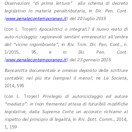
Osservazioni “di prima lettura” allo schema di decreto
legislativo in materia penaltributaria
, in
Dir. Pen. Cont.
(
www.penalecontemporaneo.it
)
del 20 luglio 2015
(con L. Troyer)
Apocalittici o integrati? Il nuovo reato di
auto-riciclaggio: ragionevoli sentieri ermeneutici all’ombra
del “vicino ingombrante”,
in
Riv. Trim. Dir. Pen. Cont.
, n.
1/2015, 95
,
e in
Dir. Pen. Cont.
(
www.penalecontemporaneo.it
)
del 23 gennaio 2015
Bancarotta documentale e omesso deposito delle scritture
contabili: nel più sta (sempre) il meno?
, ne
Le Società
,
2014, 595
(con L. Troyer)
Privilegio di autoriciclaggio ed autore
“mediato”: in (non fremente) attesa di futuribili modifiche
legislative, dalla Suprema Corte un accorato richiamo al
rispetto del principio di legalità
, in
Riv. Dott. Comm.
, 2014,
1, 159