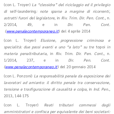
(con L. Troyer)
La “clessidra” del riciclaggio ed il privilegio
di
self-laundering
: note sparse a margine di ricorrenti,
astratti furori del legislatore
, in
Riv. Trim. Dir. Pen. Cont.
, n.
2/2014, 49, e in
Dir. Pen. Cont.
(
www.penalecontemporaneo.it
) del 4 aprile 2014
(con L. Troyer)
Elusione, progressione criminosa e
specialità: due passi avanti e uno “a lato” su tre
topoi
in
materia penaltributaria
, in
Riv. Trim.
Dir. Pen. Cont.
, n.
1/2014, 237, e in
Dir. Pen. Cont.
(
www.penalecontemporaneo.it
) del 20 gennaio 2014
(con L. Ponzoni)
La responsabilità penale da esposizione dei
lavoratori ad amianto: il diritto penale tra conservazione,
tensione e trasfigurazione di causalità e colpa
, in
Ind. Pen.
,
2013, 144-175
(con L. Troyer)
Reati tributari commessi dagli
amministratori e confisca per equivalente dei beni societari: