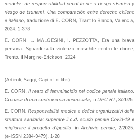
modelos de responsabilidad penal frente a riesgo sísmico y
riesgo de tsunami. Una comparación entre derecho chileno
e italiano
, traduzione di E. CORN, Tirant lo Blanch, Valencia,
2024, 1-378
E. CORN, L. MALGESINI, I. PEZZOTTA, Era una brava
persona. Sguardi sulla violenza maschile contro le donne,
Trento, il Margine-Erickson, 2024
(Articoli, Saggi, Capitoli di libri)
E. CORN,
Il reato di femminicidio nel codice penale italiano.
Cronaca di una controversia annunciata
, in
DPC RT
, 3/2025
E. CORN,
Responsabilità medica e deficit organizzativi della
struttura sanitaria: superare il c.d. scudo penale Covid-19 e
migliorare il progetto d’Ippolito
, in
Archivio penale
, 2/2025,
(e-ISSN 2384-9479), 1-28