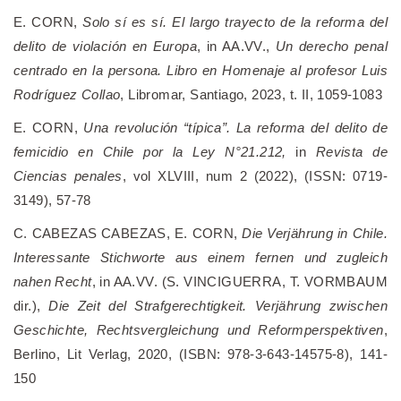
E. CORN,
Solo sí es sí. El largo trayecto de la reforma del
delito de violación en Europa
, in AA.VV.,
Un derecho penal
centrado en la persona. Libro en Homenaje al profesor Luis
Rodríguez Collao
, Libromar, Santiago, 2023, t. II, 1059-1083
E. CORN,
Una revolución “típica”. La reforma del delito de
femicidio en Chile por la Ley N°21.212,
in
Revista de
Ciencias penales
, vol XLVIII, num 2 (2022), (ISSN: 0719-
3149), 57-78
C. CABEZAS CABEZAS, E. CORN,
Die Verjährung in Chile.
Interessante Stichworte aus einem fernen und zugleich
nahen Recht
, in AA.VV. (S. VINCIGUERRA, T. VORMBAUM
dir.),
Die Zeit del Strafgerechtigkeit. Verjährung zwischen
Geschichte, Rechtsvergleichung und Reformperspektiven
,
Berlino, Lit Verlag, 2020, (ISBN: 978-3-643-14575-8), 141-
150