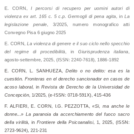
E. CORN,
I percorsi di recupero per uomini autori di
violenza ex art. 165 c. 5 c.p. Germogli di pena agita
, in
La
legislazione penale
, 3/2025, numero monografico atti
Convegno Pisa 6 giugno 2025
E. CORN,
La violenza di genere e il suo ciclo nello specchio
del regime di procedibilità
, in
Giurisprudenza italiana
,
agosto-settembre, 2025, (ISSN: 2240-7618), 1886-1892
E. CORN, L. SANHUEZA,
Delito o no delito: esa es la
cuestión. Fronteras en el derecho sancionador en casos de
acoso laboral,
in
Revista de Derecho de la Universidad de
Concepción
, 1/2025, (e-ISSN: 0718-591X), 415-436
F. ALFIERI, E. CORN, I.G. PEZZOTTA,
«Sì, ma anche le
donne...» La paranoia da accerchiamento del fuoco sacro
della virilità,
in
Frontiere della Psicoanalisi
, 1, 2025, (ISSN:
2723-9624), 221-231