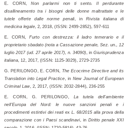
E. CORN,
Non parlarmi non ti sento. Il perdurante
disallineamento tra i bisogni delle donne maltrattate e le
tutele offerte dalle norme penali
, in
Rivista italiana di
medicina legale
, 2, 2018, (ISSN: 2499-2852), 597-611
E. CORN,
Furto con destrezza: il ladro temerario e il
proprietario sbadato (nota a Cassazione penale, Sez. un., 12
luglio 2017 (ud. 27 aprile 2017), n. 34090)
, in
Giurisprudenza
italiana
, 12, 2017, (ISSN: 1125-3029), 2729-2735
G. PERILONGO, E. CORN,
The Ecocrime Directive and its
Translation into Legal Practice
, in
New Journal of European
Criminal Law
, 2, 2017, (ISSN: 2032-2844), 236-255
E. CORN, G. PERILONGO,
La tutela dell'ambiente
nell'Europa del Nord: le nuove sanzioni penali e i
procedimenti estintivi dei reati
ex
L. 68/2015 alla prova della
comparazione con i Paesi scandinavi
, in
Diritto penale XXI
secolo
, 1, 2016, (ISSN: 1720-5816), 43-76