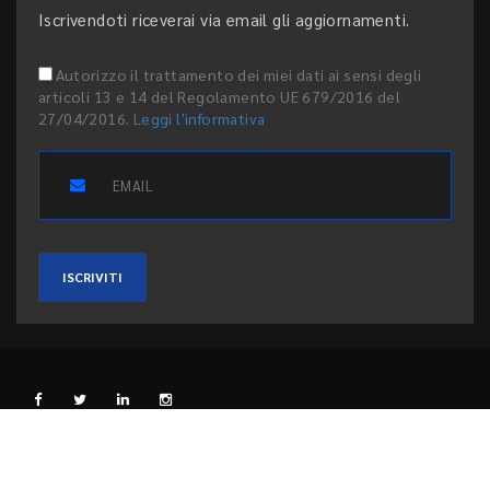
Iscrivendoti riceverai via email gli aggiornamenti.
Autorizzo il trattamento dei miei dati ai sensi degli
articoli 13 e 14 del Regolamento UE 679/2016 del
27/04/2016.
Leggi l'informativa
ISCRIVITI
L'EDITORE
PRIVACY E COOKIE
CODICE ETICO
PEER REVIEW
CONTATTI