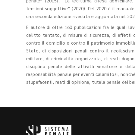
penale” (2015), “La legittima difesa domiciliare. 
tensioni soggettive” (2020). Del 2020 è il manuale 
una seconda edizione riveduta e aggiornata nel 202
È autore di oltre 160 pubblicazioni fra le quali lav
delitto tentato, di misure di sicurezza, di effetti ci
contro il domicilio e contro il patrimonio immobiliar
Stato, di disposizioni penali contro il neofascism
militare, di criminalità organizzata, di reati dogana
disciplina penale delle attività venatorie e del
responsabilità penale per eventi calamitosi, nonché s
stupefacenti, reati di opinione, tutela penale dei ben