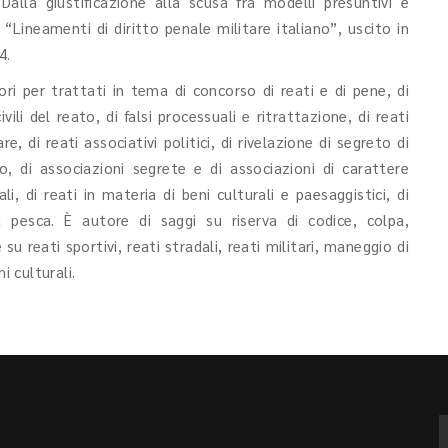
Dalla giustificazione alla scusa fra modelli presuntivi e
“Lineamenti di diritto penale militare italiano”, uscito in
4.
ori per trattati in tema di concorso di reati e di pene, di
vili del reato, di falsi processuali e ritrattazione, di reati
e, di reati associativi politici, di rivelazione di segreto di
o, di associazioni segrete e di associazioni di carattere
li, di reati in materia di beni culturali e paesaggistici, di
la pesca. È autore di saggi su riserva di codice, colpa,
u reati sportivi, reati stradali, reati militari, maneggio di
i culturali.