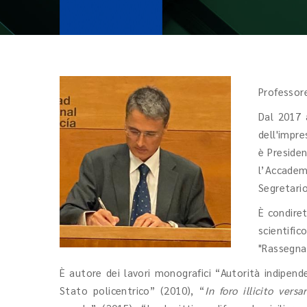
Professore
Dal 2017 
dell'impre
è Presiden
l’Accadem
Segretario
È condire
scientifi
"Rassegna 
È autore dei lavori monografici “Autorità indipenden
Stato policentrico” (2010), “
In foro illicito versar