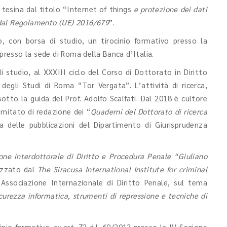
tesina dal titolo “Internet of things
e protezione dei dati
e dal Regolamento (UE) 2016/679
”.
 con borsa di studio, un tirocinio formativo presso la
 presso la sede di Roma della Banca d’Italia.
 studio, al XXXIII ciclo del Corso di Dottorato in Diritto
à degli Studi di Roma “Tor Vergata”. L’attività di ricerca,
otto la guida del Prof. Adolfo Scalfati. Dal 2018 è cultore
mitato di redazione dei “
Quaderni del Dottorato di ricerca
ana delle pubblicazioni del Dipartimento di Giurisprudenza
ne interdottorale di Diritto e Procedura Penale “Giuliano
izzato dal
The Siracusa International Institute for criminal
Associazione Internazionale di Diritto Penale, sul tema
urezza informatica, strumenti di repressione e tecniche di
cinio formativo
ex
art. 73 d.l. 69/2013 presso la IV Sezione