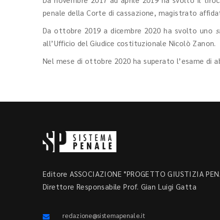
penale della Corte di cassazione, magistrato affida
Da ottobre 2019 a dicembre 2020 ha svolto uno
s
all’Ufficio del Giudice costituzionale Nicolò Zanon.
Nel mese di ottobre 2020 ha superato l’esame di abi
Editore ASSOCIAZIONE "PROGETTO GIUSTIZIA PENA
Direttore Responsabile Prof. Gian Luigi Gatta
redazione@sistemapenale.it