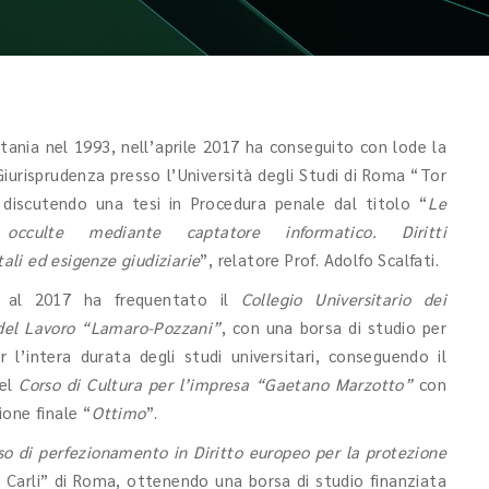
tania nel 1993, nell’aprile 2017 ha conseguito con lode la
Giurisprudenza presso l’Università degli Studi di Roma “Tor
 discutendo una tesi in Procedura penale dal titolo “
Le
 occulte mediante captatore informatico. Diritti
li ed esigenze giudiziarie
”, relatore Prof. Adolfo Scalfati.
 al 2017 ha frequentato il
Collegio Universitario dei
 del Lavoro “Lamaro-Pozzani”
, con una borsa di studio per
r l’intera durata degli studi universitari, conseguendo il
del
Corso di Cultura per l’impresa “Gaetano Marzotto”
con
ione finale “
Ottimo
”.
so di perfezionamento in Diritto europeo per la protezione
o Carli” di Roma, ottenendo una borsa di studio finanziata