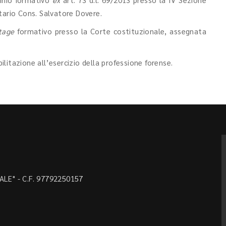
tario Cons. Salvatore Dovere.
tage
formativo presso la Corte costituzionale, assegnata
litazione all’esercizio della professione forense.
LE" - C.F. 97792250157