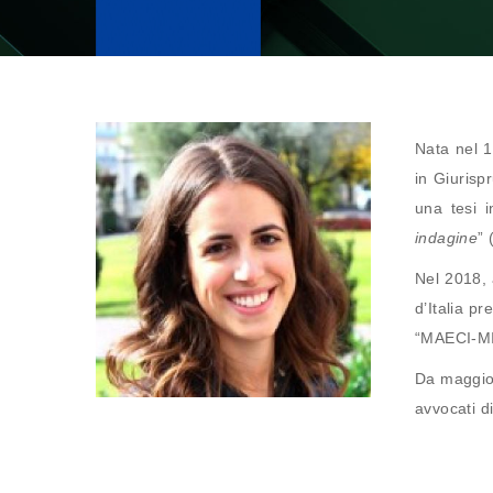
Nata nel 1
in Giurisp
una tesi i
indagine
” 
Nel 2018, 
d’Italia p
“MAECI-M
Da maggio 2
avvocati d