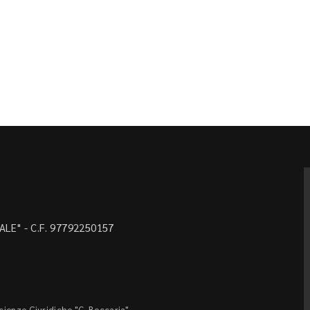
LE" - C.F. 97792250157
Scienze Giuridiche "C. Beccaria"