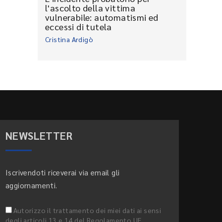
l'ascolto della vittima
vulnerabile: automatismi ed
eccessi di tutela
Cristina Ardigò
NEWSLETTER
Iscrivendoti riceverai via email gli
aggiornamenti.
Autorizzo il trattamento dei miei dati ai sensi
degli articoli 13 e 14 del Regolamento UE